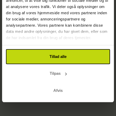
annoncer, til at vise dig funktioner til sociale medier og til
Side ikke fundet
at analysere vores trafik. Vi deler også oplysninger om
Gå til startsiden
din brug af vores hjemmeside med vores partnere inden
for sociale medier, annonceringspartnere og
analysepartnere. Vores partnere kan kombinere disse
data med andre oplysninger, du har givet dem, eller som
de har indsamlet fra din brug af deres tjenester.
Tillad alle
Tilpas
Afvis