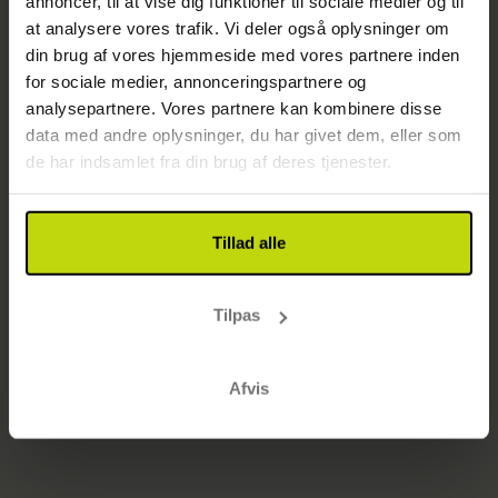
annoncer, til at vise dig funktioner til sociale medier og til
Side ikke fundet
at analysere vores trafik. Vi deler også oplysninger om
Gå til startsiden
din brug af vores hjemmeside med vores partnere inden
for sociale medier, annonceringspartnere og
analysepartnere. Vores partnere kan kombinere disse
data med andre oplysninger, du har givet dem, eller som
de har indsamlet fra din brug af deres tjenester.
Tillad alle
Tilpas
Afvis