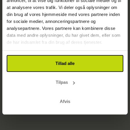
annoncer, til at vise dig funktioner til sociale medier og til
Side ikke fundet
at analysere vores trafik. Vi deler også oplysninger om
Gå til startsiden
din brug af vores hjemmeside med vores partnere inden
for sociale medier, annonceringspartnere og
analysepartnere. Vores partnere kan kombinere disse
data med andre oplysninger, du har givet dem, eller som
de har indsamlet fra din brug af deres tjenester.
Tillad alle
Tilpas
Afvis