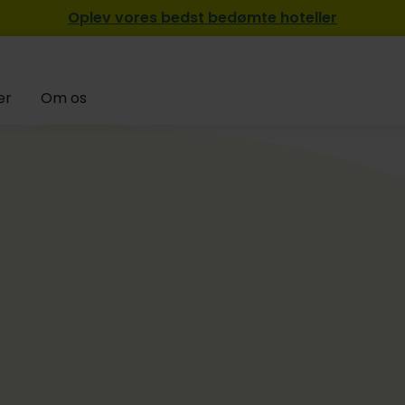
Oplev vores bedst bedømte hoteller
er
Om os