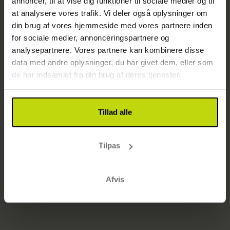
annoncer, til at vise dig funktioner til sociale medier og til
Side ikke fundet
at analysere vores trafik. Vi deler også oplysninger om
Gå til startsiden
din brug af vores hjemmeside med vores partnere inden
for sociale medier, annonceringspartnere og
analysepartnere. Vores partnere kan kombinere disse
data med andre oplysninger, du har givet dem, eller som
de har indsamlet fra din brug af deres tjenester.
Tillad alle
Tilpas
Afvis