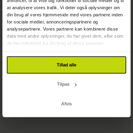
annoncer, til at vise dig funktioner til sociale medier og til
Side ikke fundet
at analysere vores trafik. Vi deler også oplysninger om
Gå til startsiden
din brug af vores hjemmeside med vores partnere inden
for sociale medier, annonceringspartnere og
analysepartnere. Vores partnere kan kombinere disse
data med andre oplysninger, du har givet dem, eller som
de har indsamlet fra din brug af deres tjenester.
Tillad alle
Tilpas
Afvis