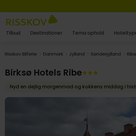
Tilbud
Destinationer
Tema ophold
Hoteltyp
Risskov Bilferie
Danmark
Jylland
Sønderjylland
Rib
Birksø Hotels Ribe
Nyd en dejlig morgenmad og kokkens middag i hist