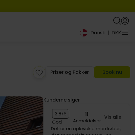
Dansk
|
DKK
699,-
859,-
Priser og Pakker
Book nu
Kunderne siger
1249,-
499,-
11
3.8
/5
Vis alle
Anmeldelser
God
Vand til maden og til vinen