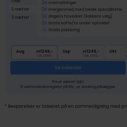
1 nat
2x
overnatninger
2x
2 nætter
morgenmad med lokale specialiteter
2x
dagens hovedret (kokkens valg)
3 nætter
2x
Gratis kaffe/te under opholdet
∞
Gratis parkering
Aug
1249,-
Sep
1249,-
Okt
pp
pp
I alt 2498,-
I alt 2498,-
Se kalender
Pris pr. person (pp).
Et administrationsgebyr på 89,- pr. booking pålægges.
* Besparelser er baseret på en sammenligning med pris