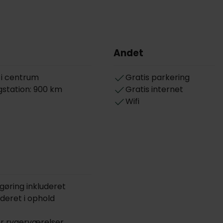
Andet
 i centrum
Gratis parkering
station: 900 km
Gratis internet
Wifi
gøring inkluderet
uderet i ophold
or rygerværelser