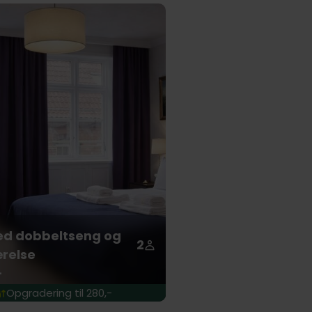
ed dobbeltseng og
2
relse
-
Opgradering til 280,-