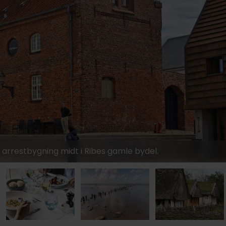
re arrestbygning midt i Ribes gamle bydel.