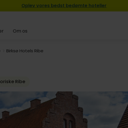
Oplev vores bedst bedømte hoteller
er
Om os
e
Birksø Hotels Ribe
oriske Ribe