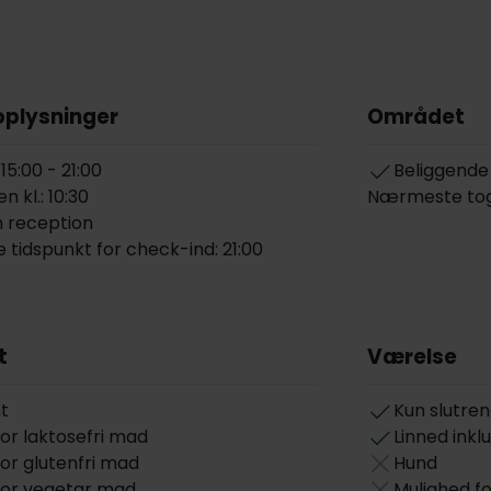
oplysninger
Området
 15:00 - 21:00
Beliggende
 kl.: 10:30
Nærmeste tog
 reception
 tidspunkt for check-ind: 21:00
t
Værelse
t
Kun slutren
or laktosefri mad
Linned inkl
or glutenfri mad
Hund
for vegetar mad
Mulighed f