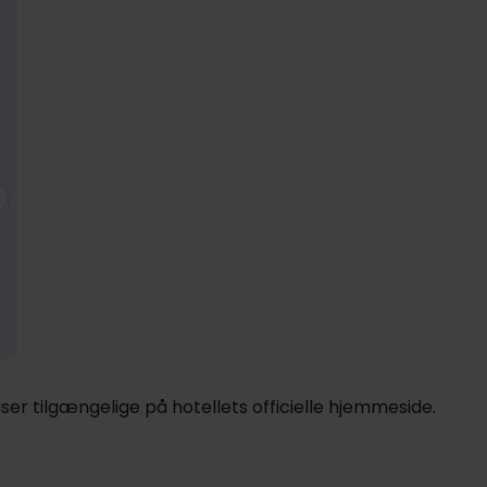
1249,-
Nov
1249,-
Dec
1249,-
Ja
pp
pp
pp
I alt 2498,-
I alt 2498,-
I alt 2498,-
er tilgængelige på hotellets officielle hjemmeside.