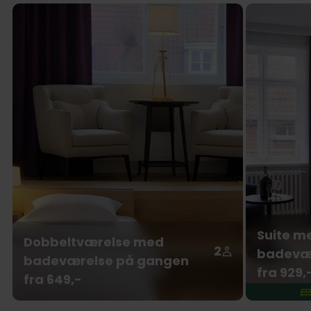
Suite m
Dobbeltværelse med
2
badevæ
badeværelse på gangen
fra 929,
fra 649,-