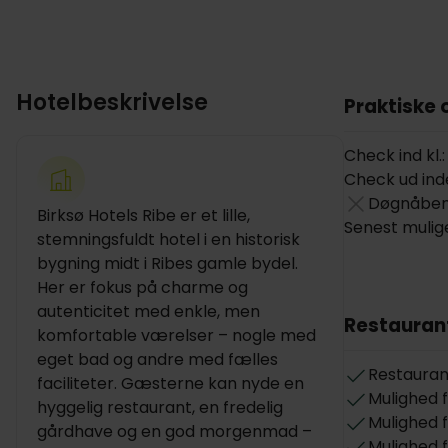
Hotelbeskrivelse
Praktiske 
Check ind kl.:
Check ud inden
Døgnåben
Birksø Hotels Ribe er et lille,
Senest mulige
stemningsfuldt hotel i en historisk
bygning midt i Ribes gamle bydel.
Her er fokus på charme og
autenticitet med enkle, men
Restauran
komfortable værelser – nogle med
eget bad og andre med fælles
Restauran
faciliteter. Gæsterne kan nyde en
Mulighed f
hyggelig restaurant, en fredelig
Mulighed f
gårdhave og en god morgenmad –
Mulighed 