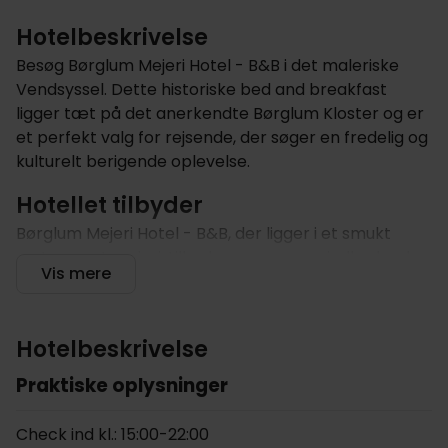
Hotelbeskrivelse
Besøg Børglum Mejeri Hotel - B&B i det maleriske
Vendsyssel. Dette historiske bed and breakfast
ligger tæt på det anerkendte Børglum Kloster og er
et perfekt valg for rejsende, der søger en fredelig og
kulturelt berigende oplevelse.
Hotellet tilbyder
Børglum Mejeri Hotel - B&B, der ligger i et smukt
restaureret mejeri, tilbyder en varm og indbydende
Vis mere
atmosfære, der indfanger charmen ved det danske
landskab. Dets nærhed til Børglum Kloster giver
gæsterne nem adgang til at udforske dette
Hotelbeskrivelse
betydningsfulde arkitektoniske og kulturelle sted og
de omkringliggende naturlandskaber. Hotellet ligger
Praktiske oplysninger
8 km fra kysten, og er et ideelt udgangspunkt for
gæster, der er ivrige efter at opdage Nordjyllands
Check ind kl.: 15:00-22:00