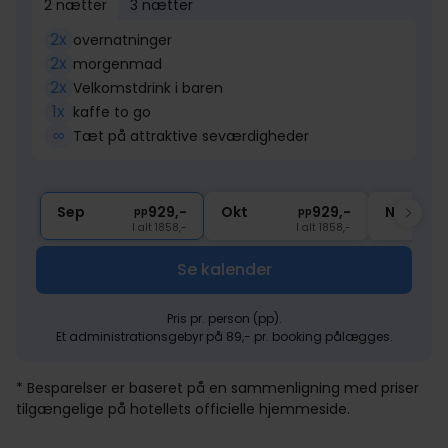
2 nætter
3 nætter
2x
overnatninger
2x
morgenmad
2x
Velkomstdrink i baren
1x
kaffe to go
∞
Tæt på attraktive seværdigheder
Sep
929,-
Okt
929,-
Nov
pp
pp
I alt 1858,-
I alt 1858,-
Se kalender
Pris pr. person (pp).
Et administrationsgebyr på 89,- pr. booking pålægges.
* Besparelser er baseret på en sammenligning med priser
tilgængelige på hotellets officielle hjemmeside.