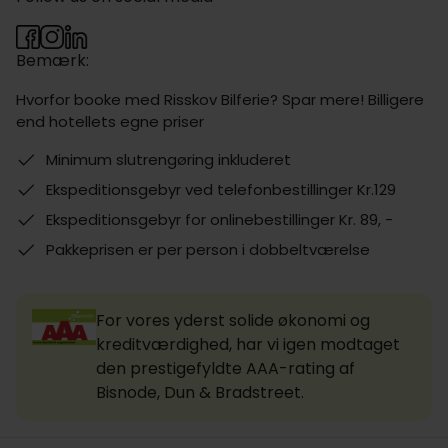
Bemærk:
Hvorfor booke med Risskov Bilferie? Spar mere! Billigere
end hotellets egne priser
Minimum slutrengøring inkluderet
Ekspeditionsgebyr ved telefonbestillinger Kr.129
Ekspeditionsgebyr for onlinebestillinger Kr. 89, -
Pakkeprisen er per person i dobbeltværelse
For vores yderst solide økonomi og
kreditværdighed, har vi igen modtaget
den prestigefyldte AAA-rating af
Bisnode, Dun & Bradstreet.