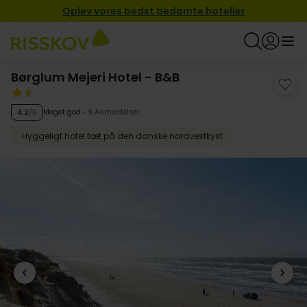
Oplev vores bedst bedømte hoteller
Børglum Mejeri Hotel - B&B
Meget god
9 Anmeldelser
4.2
/5
Hyggeligt hotel tæt på den danske nordvestkyst