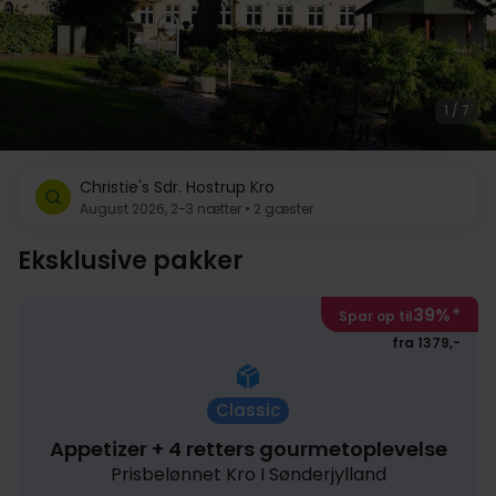
1 / 7
Christie's Sdr. Hostrup Kro
August 2026, 2-3 nætter • 2 gæster
Eksklusive pakker
39%
*
Spar op til
fra 1379,-
Classic
Appetizer + 4 retters gourmetoplevelse
Prisbelønnet Kro I Sønderjylland