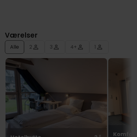
Værelser
Alle
2
3
4+
1
Komfor