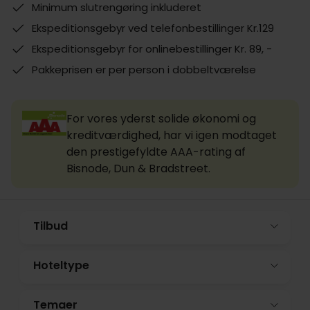
Minimum slutrengøring inkluderet
Ekspeditionsgebyr ved telefonbestillinger Kr.129
Ekspeditionsgebyr for onlinebestillinger Kr. 89, -
Pakkeprisen er per person i dobbeltværelse
For vores yderst solide økonomi og
kreditværdighed, har vi igen modtaget
den prestigefyldte AAA-rating af
Bisnode, Dun & Bradstreet.
Tilbud
Hoteltype
Temaer