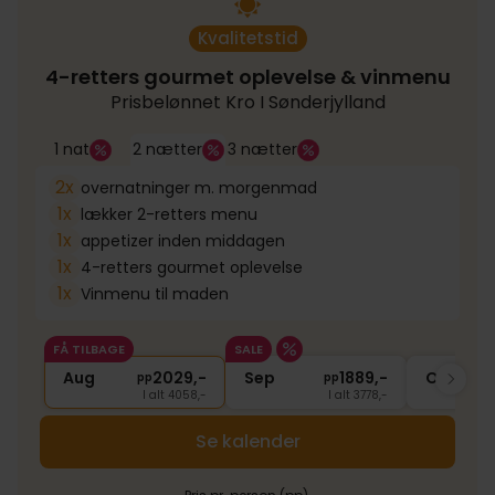
Kvalitetstid
4-retters gourmet oplevelse & vinmenu
Prisbelønnet Kro I Sønderjylland
1 nat
2 nætter
3 nætter
2x
overnatninger m. morgenmad
1x
lækker 2-retters menu
1x
appetizer inden middagen
1x
4-retters gourmet oplevelse
1x
Vinmenu til maden
FÅ TILBAGE
SALE
Aug
2029,-
Sep
1889,-
Okt
pp
pp
I alt 4058,-
I alt 3778,-
Se kalender