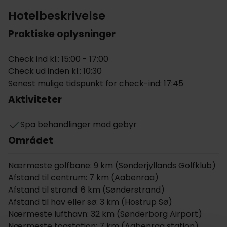
Kokkene sætter en ære i at fremstille retter af
Hotelbeskrivelse
lokale råvarer, hvoraf mange kommer direkte fra
kroens egen grund. Faktisk kan Christie's prale af at
Praktiske oplysninger
have Danmarks største private urtehave, og de
producerer endda deres egen gin med urter dyrket
Check ind kl.: 15:00 - 17:00
på stedet. Med fokus på sæsonbestemte
Check ud inden kl.: 10:30
smagsoplevelser og lokale råvarer af høj kvalitet er
Senest mulige tidspunkt for check-ind: 17:45
en middag på Christie's en sand fejring af det danske
Aktiviteter
køkken. Uanset om man nyder et gourmetmåltid
eller går på opdagelse i vinkælderen, er hvert øjeblik
Spa behandlinger mod gebyr
mindeværdigt.
Området
Dette fokus på lokal, bæredygtig gastronomi
suppleres smukt af kroens fredfyldte omgivelser.
Nærmeste golfbane: 9 km (Sønderjyllands Golfklub)
Landskabet ligger i en privat park med en lille sø og
Afstand til centrum: 7 km (Aabenraa)
inviterer gæsterne til at komme i kontakt med
Afstand til strand: 6 km (Sønderstrand)
naturen. Uanset om du ønsker at slappe af med dine
Afstand til hav eller sø: 3 km (Hostrup Sø)
kære eller mødes med nye bekendtskaber i kroens
Nærmeste lufthavn: 32 km (Sønderborg Airport)
varme og livlige atmosfære, tilbyder Christie's en
Nærmeste togstation: 7 km (Aabenraa station)