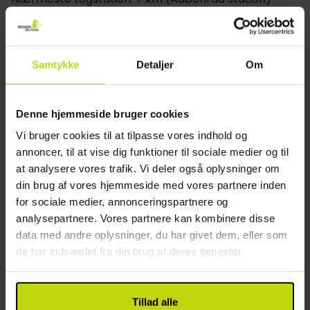
indbydende oplevelse, der får alle til at føle sig
Andet
hjemme.
Ud over de rolige omgivelser er kroens beliggenhed
Gratis parkering
Samtykke
Detaljer
Om
ideel til at udforske de mange kulturelle og historiske
Gratis internet
seværdigheder i nærheden. Gæsterne kan nemt
Restaurant
besøge Dybbøl, Åbenrå eller Sønderborg for at
Denne hjemmeside bruger cookies
fordybe sig i Sønderjyllands rige historie. Nærheden
Restaurant
til den tyske grænse giver også en bekvem indgang
Vi bruger cookies til at tilpasse vores indhold og
Bar
til Flensborg, perfekt til dagsture for at shoppe og
annoncer, til at vise dig funktioner til sociale medier og til
Mulighed for laktosefri mad
gå på opdagelse.
at analysere vores trafik. Vi deler også oplysninger om
Mulighed for glutenfri mad
din brug af vores hjemmeside med vores partnere inden
Mulighed for vegetar mad
Værelserne
for sociale medier, annonceringspartnere og
Åbningstider i baren: 12:00-24:00
Kroen tilbyder en række forskellige værelsestyper,
analysepartnere. Vores partnere kan kombinere disse
Værelse
som alle er designet til at give komfort og stil.
data med andre oplysninger, du har givet dem, eller som
Gæsterne kan vælge mellem hyggelige hotelhytter,
de har indsamlet fra din brug af deres tjenester.
Hund
komfortværelser og mere rummelige muligheder
TV på værelset
som komfortplus- og terrasseværelser, som har
Føntørrer
private udendørsarealer. For et mere luksuriøst
Tillad alle