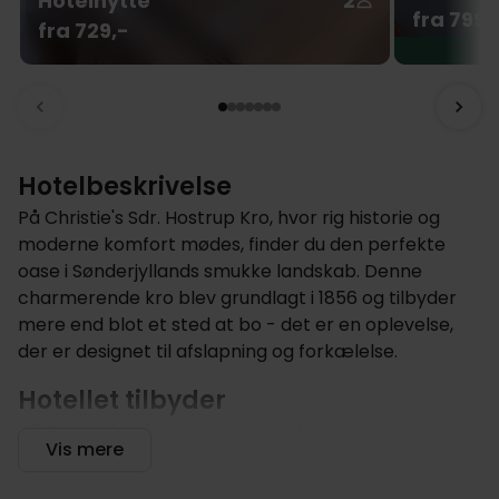
Hotelhytte
2
fra 799,
fra 729,-
Hotelbeskrivelse
På Christie's Sdr. Hostrup Kro, hvor rig historie og
moderne komfort mødes, finder du den perfekte
oase i Sønderjyllands smukke landskab. Denne
charmerende kro blev grundlagt i 1856 og tilbyder
mere end blot et sted at bo - det er en oplevelse,
der er designet til afslapning og forkælelse.
Hotellet tilbyder
På Christie's Sdr. Hostrup Kro er højdepunktet uden
Vis mere
tvivl den berømte restaurant, hvor gæsterne bliver
forkælet med en udsøgt gourmetoplevelse.