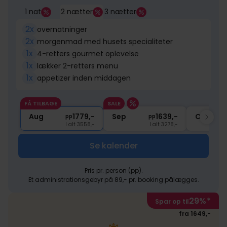
1 nat
2 nætter
3 nætter
2x
overnatninger
2x
morgenmad med husets specialiteter
1x
4-retters gourmet oplevelse
1x
lækker 2-retters menu
1x
appetizer inden middagen
FÅ TILBAGE
SALE
Aug
1779,-
Sep
1639,-
Okt
pp
pp
I alt 3558,-
I alt 3278,-
Se kalender
Pris pr. person (pp).
Et administrationsgebyr på 89,- pr. booking pålægges.
29%
*
Spar op til
fra 1649,-