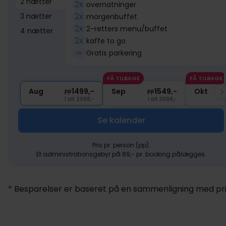
2 nætter
2x
overnatninger
2x
3 nætter
morgenbuffet
2x
2-retters menu/buffet
4 nætter
2x
kaffe to go
∞
Gratis parkering
FÅ TILBAGE
FÅ TILBAGE
Aug
1499,-
Sep
1549,-
Okt
pp
pp
I alt 2998,-
I alt 3098,-
Se kalender
Pris pr. person (pp).
Et administrationsgebyr på 89,- pr. booking pålægges.
* Besparelser er baseret på en sammenligning med pris