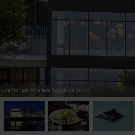
d udenfor på hotellets hyggelige grund.
859,-