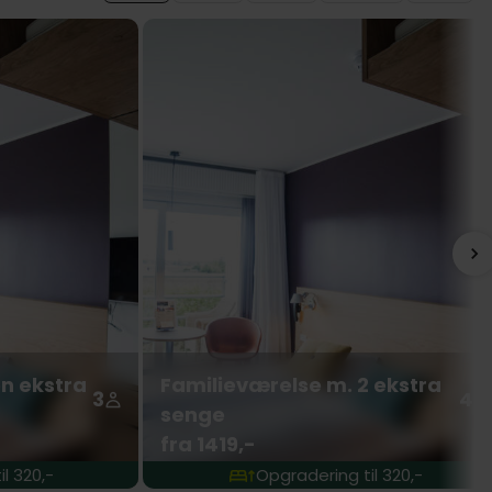
n ekstra
Familieværelse m. 2 ekstra
3
4
senge
fra 1419,-
l 320,-
Opgradering til 320,-