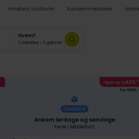
Hotellets faciliteter
Kundeanmeldelser
Andre
Hvem?
1 Værelse • 2 gæster
629
42%
*
Spar op til
fra 1099,-
Classic II.
Ankom lørdage og søndage
Ferie i Middelfart