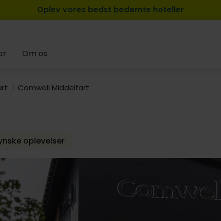
Oplev vores bedst bedømte hoteller
er
Om os
art
Comwell Middelfart
ynske oplevelser