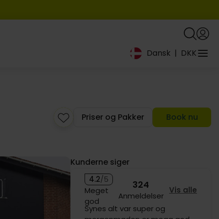
Dansk
|
DKK
Priser og Pakker
Book nu
699,-
1099,-
799,-
Kunderne siger
4.2
/5
324
Vis alle
Meget
Anmeldelser
god
Synes alt var super og