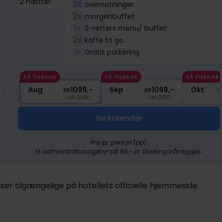
2 nætter
2x
overnatninger
2x
morgenbuffet
1x
2-retters menu/ buffet
2x
kaffe to go
∞
Gratis parkering
FÅ TILBAGE
FÅ TILBAGE
FÅ TILBAGE
FÅ TILBAGE
1499,-
Aug
Nov
1099,-
1499,-
Sep
Dec
1099,-
1499,-
Okt
Ja
pp
pp
pp
pp
pp
I alt 2998,-
I alt 2198,-
I alt 2998,-
I alt 2198,-
I alt 2998,-
Se kalender
Pris pr. person (pp).
Et administrationsgebyr på 89,- pr. booking pålægges.
er tilgængelige på hotellets officielle hjemmeside.