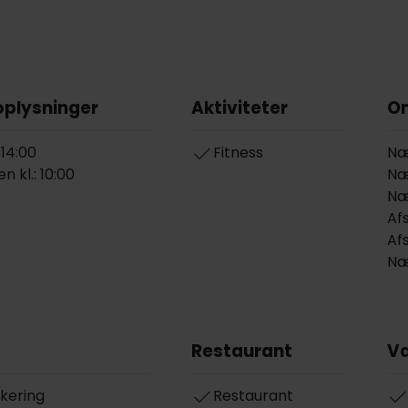
oplysninger
Aktiviteter
O
 14:00
Fitness
Næ
n kl.: 10:00
Næ
Næ
Af
Afs
Næ
Restaurant
V
rkering
Restaurant