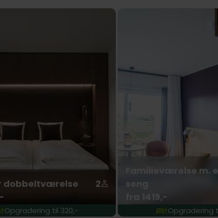
Familieværelse m. e
r dobbeltværelse
2
seng
-
fra 1419,-
Opgradering til 320,-
Opgradering ti