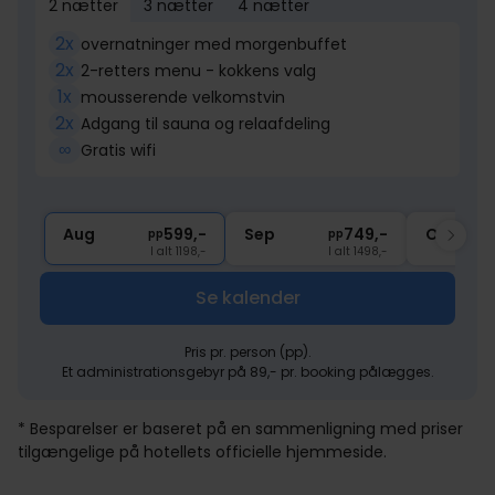
2 nætter
3 nætter
4 nætter
2x
overnatninger med morgenbuffet
2x
2-retters menu - kokkens valg
1x
mousserende velkomstvin
2x
Adgang til sauna og relaafdeling
∞
Gratis wifi
Aug
599,-
Sep
749,-
Okt
pp
pp
I alt 1198,-
I alt 1498,-
Se kalender
Pris pr. person (pp).
Et administrationsgebyr på 89,- pr. booking pålægges.
* Besparelser er baseret på en sammenligning med priser
tilgængelige på hotellets officielle hjemmeside.