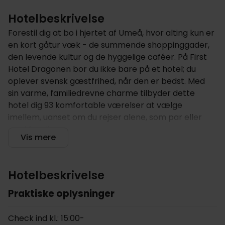
Hotelbeskrivelse
Forestil dig at bo i hjertet af Umeå, hvor alting kun er
en kort gåtur væk - de summende shoppinggader,
den levende kultur og de hyggelige caféer. På First
Hotel Dragonen bor du ikke bare på et hotel; du
oplever svensk gæstfrihed, når den er bedst. Med
sin varme, familiedrevne charme tilbyder dette
hotel dig 93 komfortable værelser at vælge
imellem, uanset om du rejser alene, som par eller
med familien.
Vis mere
Hotellet tilbyder
First Hotel Dragonen er et moderne hotel med
Hotelbeskrivelse
faciliteter, der vil gøre dit ophold bedre. Start
morgenen med en lækker, gratis morgenmad, og
Praktiske oplysninger
når du har udforsket Umeås seværdigheder, kan du
slappe af i wellnessafdelingen, som har en traditionel
Check ind kl.: 15:00-