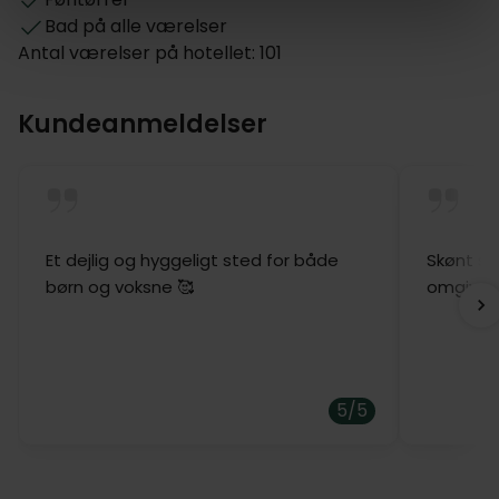
Bad på alle værelser
Antal værelser på hotellet: 101
Kundeanmeldelser
Et dejlig og hyggeligt sted for både
Skønt st
børn og voksne 🥰
omgivels
5/5