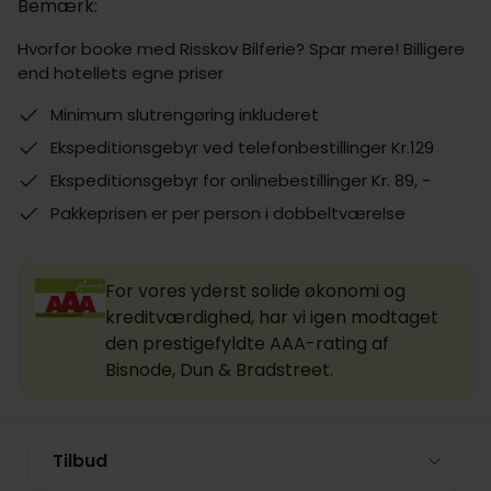
Bemærk:
Hvorfor booke med Risskov Bilferie? Spar mere! Billigere
end hotellets egne priser
Minimum slutrengøring inkluderet
Ekspeditionsgebyr ved telefonbestillinger Kr.129
Ekspeditionsgebyr for onlinebestillinger Kr. 89, -
Pakkeprisen er per person i dobbeltværelse
For vores yderst solide økonomi og
kreditværdighed, har vi igen modtaget
den prestigefyldte AAA-rating af
Bisnode, Dun & Bradstreet.
Tilbud