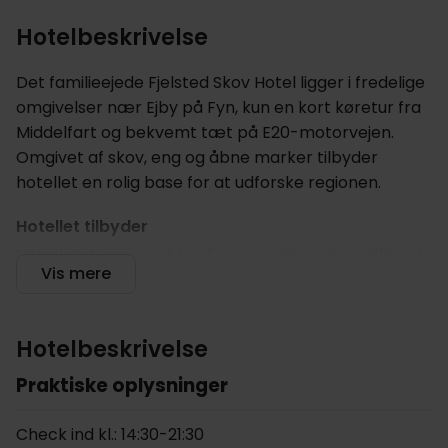
Hotelbeskrivelse
Det familieejede Fjelsted Skov Hotel ligger i fredelige
omgivelser nær Ejby på Fyn, kun en kort køretur fra
Middelfart og bekvemt tæt på E20-motorvejen.
Omgivet af skov, eng og åbne marker tilbyder
hotellet en rolig base for at udforske regionen.
Hotellet tilbyder
Hotellet drives nu af tredje generation i den stiftende
Vis mere
familie og har en varm og afslappet atmosfære,
hvor du straks føler dig hjemme. Ejendommen ligger i
naturskønne omgivelser med egen sø, skovstier og
Hotelbeskrivelse
grønne arealer – ideelt til en morgen gåtur, en
løbetur eller blot et stille øjeblik udendørs.
Praktiske oplysninger
Tirsdag til lørdag tilbydes der aftenbuffet fra kl. 17.30
Check ind kl.: 14:30-21:30
– 20.30 med et stort udvalg af både kolde og varme