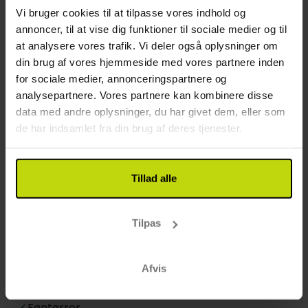
hårtørrer, gratis WiFi og stor fladskærms-tv.
Vi bruger cookies til at tilpasse vores indhold og
Elevator
annoncer, til at vise dig funktioner til sociale medier og til
Opladning af elbil
Ønsker i værelse med terrasse eller balkon så skal i
at analysere vores trafik. Vi deler også oplysninger om
Byggeår: 1976
bo i bygning D og ønsker i at være garanteret udsigt
din brug af vores hjemmeside med vores partnere inden
Renoveret: 2025
enten til vores krondyr eller grønne område så skal i
for sociale medier, annonceringspartnere og
Motorcykel opbevaring
vælge bygning E.
analysepartnere. Vores partnere kan kombinere disse
Restaurant
data med andre oplysninger, du har givet dem, eller som
de har indsamlet fra din brug af deres tjenester.
Restaurant
Restauranten er åben weekender
Restauranten er lukket søndag fra: 10:00
Tillad alle
Bar
Mulighed for vegetar mad
Værelse
Tilpas
Balkon på alle værelser
Afvis
Værelser i stueetage
TV på værelset
Føntørrer