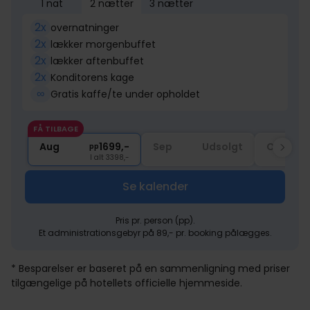
1 nat
2 nætter
3 nætter
2x
overnatninger
2x
lækker morgenbuffet
2x
lækker aftenbuffet
2x
Konditorens kage
∞
Gratis kaffe/te under opholdet
FÅ TILBAGE
Aug
1699,-
Sep
Udsolgt
Okt
pp
I alt 3398,-
Se kalender
Pris pr. person (pp).
Et administrationsgebyr på 89,- pr. booking pålægges.
* Besparelser er baseret på en sammenligning med priser
tilgængelige på hotellets officielle hjemmeside.