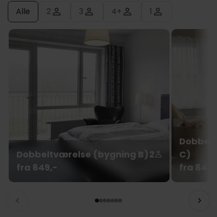
Alle
2
3
4+
1
Dobbelt
Dobbeltværelse (bygning B)
2
C)
fra 849,-
fra 849,