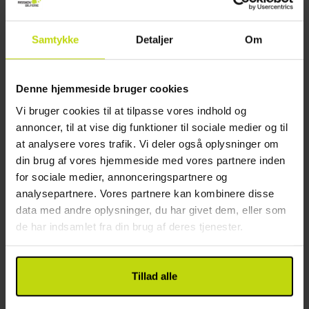
Nærmeste busstoppested: 0.5 km (Ørestad Station)
Værelser
Andet
Hotellet har 211 lyse værelser, og I kan vælge mellem
Samtykke
Detaljer
Om
enkeltværelser og dobbeltværelser samt
Parkering mod gebyr: 125 DKK pr. dag
dobbeltværelser med en ekstra opredning. Alle
Gratis internet
værelserne er moderne og tilbyder eget
Denne hjemmeside bruger cookies
Elevator
badeværelse med hårtørrer, behagelige senge og
Vi bruger cookies til at tilpasse vores indhold og
Opladning af elbil
TV.
annoncer, til at vise dig funktioner til sociale medier og til
Etager: 6
at analysere vores trafik. Vi deler også oplysninger om
Byggeår: 2020
din brug af vores hjemmeside med vores partnere inden
Renoveret: 2020
for sociale medier, annonceringspartnere og
Parkering i garage
analysepartnere. Vores partnere kan kombinere disse
Motorcykel opbevaring
data med andre oplysninger, du har givet dem, eller som
Hvor er parkeringspladsen: Hannemanns Allé 2300
de har indsamlet fra din brug af deres tjenester.
København – Cars over 2,10 not allowed.
Restaurant
Tillad alle
Kun morgenmadsrestaurant
Bar