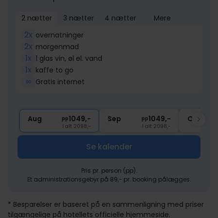
2 nætter
3 nætter
4 nætter
Mere
2x
overnatninger
2x
morgenmad
1x
1 glas vin, øl el. vand
1x
kaffe to go
∞
Gratis internet
Aug
1049,-
Sep
1049,-
Okt
pp
pp
I alt 2098,-
I alt 2098,-
Se kalender
Pris pr. person (pp).
Et administrationsgebyr på 89,- pr. booking pålægges.
* Besparelser er baseret på en sammenligning med priser
tilgængelige på hotellets officielle hjemmeside.