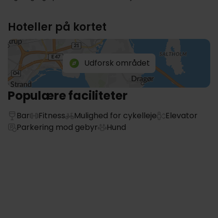
Hoteller på kortet
Udforsk området
Populære faciliteter
Bar
Fitness
Mulighed for cykelleje
Elevator
Parkering mod gebyr
Hund