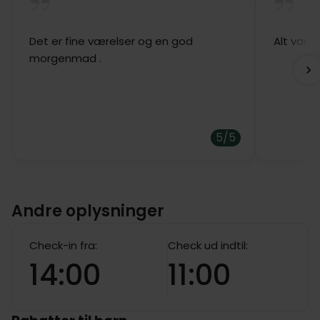
Det er fine værelser og en god
Alt var i
morgenmad .
5/5
Andre oplysninger
Check-in fra:
Check ud indtil:
14:00
11:00