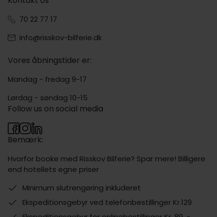
Kontakt os
70 22 77 17
info@risskov-bilferie.dk
Vores åbningstider er:
Mandag - fredag 9-17
Lørdag - søndag 10-15
Follow us on social media
Bemærk:
Hvorfor booke med Risskov Bilferie? Spar mere! Billigere
end hotellets egne priser
Minimum slutrengøring inkluderet
Ekspeditionsgebyr ved telefonbestillinger Kr.129
Ekspeditionsgebyr for onlinebestillinger Kr. 89, -