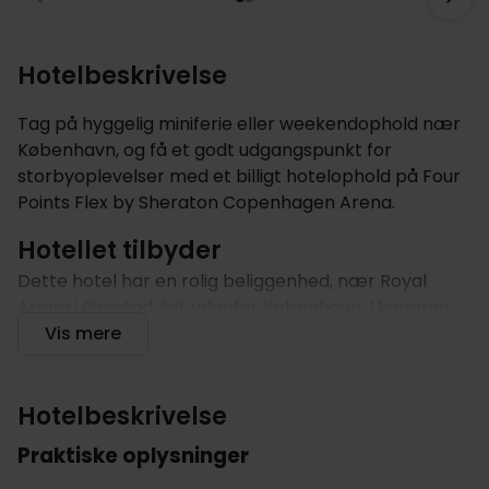
Hotelbeskrivelse
Tag på hyggelig miniferie eller weekendophold nær
København, og få et godt udgangspunkt for
storbyoplevelser med et billigt hotelophold på Four
Points Flex by Sheraton Copenhagen Arena.
Hotellet tilbyder
Dette hotel har en rolig beliggenhed, nær Royal
Arena i Ørestad, lidt udenfor København. I kommer
let ind til centrum enten i bil eller med metroen, og
Vis mere
har således en god base for et ophold med
storbyoplevelser i København. Hotellet er indrettet i
et moderne skandinavisk design, og danner
Hotelbeskrivelse
afslappende rammer for opholdet. Det hyggelige
Praktiske oplysninger
loungeområde er åbent hele døgnet rundt, og