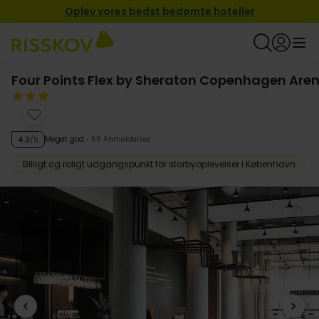
Oplev vores bedst bedømte hoteller
Four Points Flex by Sheraton Copenhagen Are
Meget god
56 Anmeldelser
4.3
/5
Billigt og roligt udgangspunkt for storbyoplevelser i København