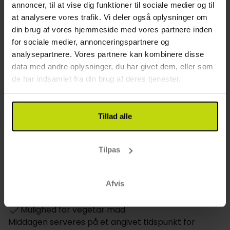
Nærmeste lufthavn: 90 km (Oslo Gardermoen)
annoncer, til at vise dig funktioner til sociale medier og til
Alle værelser er udstyret med moderne
at analysere vores trafik. Vi deler også oplysninger om
Andet
bekvemmeligheder som gratis Wi-Fi, fladskærms-tv
din brug af vores hjemmeside med vores partnere inden
samt te- og kaffefaciliteter. Gæsterne kan vælge
for sociale medier, annonceringspartnere og
Gratis parkering
mellem forskellige værelsestyper, herunder
analysepartnere. Vores partnere kan kombinere disse
Wifi
værelser, der er perfekt egnet til familier med plads
data med andre oplysninger, du har givet dem, eller som
Elevator
til tre eller fire personer.
de har indsamlet fra din brug af deres tjenester.
Etager: 6
Byggeår: 2024
Opladning af elbil: Mod gebyr
Tillad alle
Børnevenligt
Restaurant
Tilpas
Restaurant
Bar
Afvis
Mulighed for laktosefri mad
Mulighed for glutenfri mad
Mulighed for vegetar mad
Middagen serveres på et angivet tidspunkt for