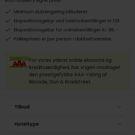
end hotellets egne priser
Minimum slutrengøring inkluderet
Ekspeditionsgebyr ved telefonbestillinger Kr.129
Ekspeditionsgebyr for onlinebestillinger Kr. 89, -
Pakkeprisen er per person i dobbeltværelse
For vores yderst solide økonomi og
kreditværdighed, har vi igen modtaget
den prestigefyldte AAA-rating af
Bisnode, Dun & Bradstreet.
Tilbud
Hoteltype