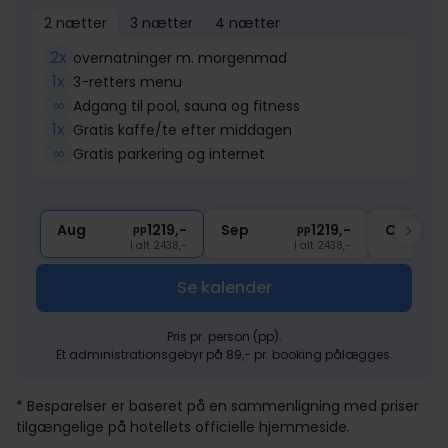
2 nætter
3 nætter
4 nætter
2x
overnatninger m. morgenmad
1x
3-retters menu
∞
Adgang til pool, sauna og fitness
1x
Gratis kaffe/te efter middagen
∞
Gratis parkering og internet
Aug
1219,-
Sep
1219,-
Okt
pp
pp
I alt 2438,-
I alt 2438,-
Se kalender
Pris pr. person (pp).
Et administrationsgebyr på 89,- pr. booking pålægges.
* Besparelser er baseret på en sammenligning med priser
tilgængelige på hotellets officielle hjemmeside.