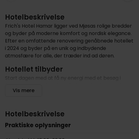
Hotelbeskrivelse
Frich's Hotel Hamar ligger ved Mjøsas rolige bredder
og byder på moderne komfort og nordisk elegance.
Efter en omfattende renovering genåbnede hotellet
i 2024 og byder på en unik og indbydende
atmosfære for alle, der træder ind ad døren.
Hotellet tilbyder
Start dagen med at få ny energi med et besøg i
fitnesscentret, eller slap af i den indendørs pool og
Vis mere
saunaen. Den døgnåbne reception er altid klar til at
hjælpe dig, uanset om du har brug for hjælp med
udflugter og billetter eller bare nogle lokale tips. For
Hotelbeskrivelse
dem, der vil udforske området, er der mulighed for at
leje cykler. Hotellet har flere spisemuligheder,
Praktiske oplysninger
herunder restauranter og en bar/lounge, som hver
især tilbyder retter tilberedt med lokale