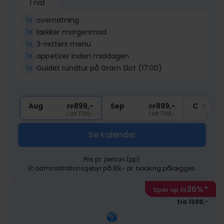
1 nat
1x
overnatning
1x
lækker morgenmad
1x
3-retters menu
1x
appetizer inden middagen
1x
Guidet rundtur på Gram Slot (17:00)
Aug
899,-
Sep
899,-
Okt
pp
pp
I alt 1798,-
I alt 1798,-
Se kalender
Pris pr. person (pp).
Et administrationsgebyr på 89,- pr. booking pålægges.
36%
*
Spar op til
fra 1399,-