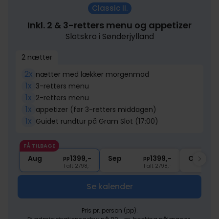
Classic II.
Inkl. 2 & 3-retters menu og appetizer
Slotskro i Sønderjylland
2 nætter
2x
nætter med lækker morgenmad
1x
3-retters menu
1x
2-retters menu
1x
appetizer (før 3-retters middagen)
1x
Guidet rundtur på Gram Slot (17:00)
FÅ TILBAGE
Aug
1399,-
Sep
1399,-
Okt
pp
pp
I alt 2798,-
I alt 2798,-
Se kalender
Pris pr. person (pp).