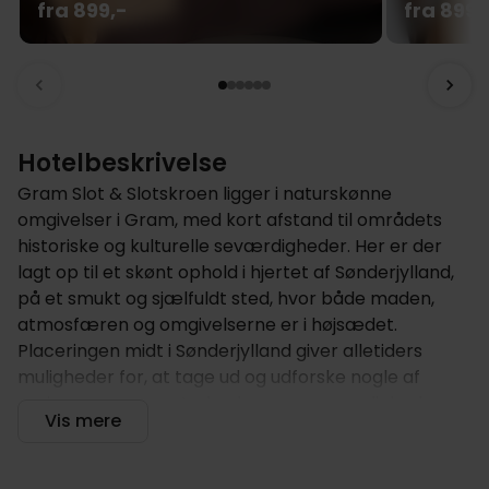
fra 899,-
fra 899,
Hotelbeskrivelse
Gram Slot & Slotskroen ligger i naturskønne
omgivelser i Gram, med kort afstand til områdets
historiske og kulturelle seværdigheder. Her er der
lagt op til et skønt ophold i hjertet af Sønderjylland,
på et smukt og sjælfuldt sted, hvor både maden,
atmosfæren og omgivelserne er i højsædet.
Placeringen midt i Sønderjylland giver alletiders
muligheder for, at tage ud og udforske nogle af
regionens mange steder, byer og seværdigheder, og
Vis mere
med et hyggeligt værelse, har I altid en dejlig og
behagelig base at vende hjem til, efter dagens
eventyr.