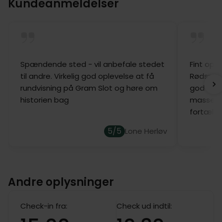
Kundeanmeldelser
Spændende sted - vil anbefale stedet
Fint opho
til andre. Virkelig god oplevelse at få
Rødspæt
rundvisning på Gram Slot og høre om
god rundv
historien bag
masse om
fortælle
5/5
Lone Herløv
Andre oplysninger
Check-in fra:
Check ud indtil: