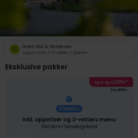
1 / 7
Gram Slot & Slotskroen
August 2026, 2-3 nætter • 2 gæster
Eksklusive pakker
29%
*
Spar op til
fra 899,-
Classic I.
Inkl. appetizer og 3-retters menu
Slotskro i Sønderjylland