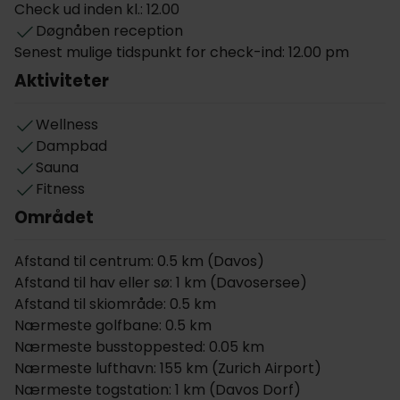
Check ud inden kl.: 12.00
tilbyder moderne værelser med private balkoner,
Døgnåben reception
moderne faciliteter og en fremragende beliggenhed
Senest mulige tidspunkt for check-ind: 12.00 pm
i hjertet af en af Europas bedste destinationer for
Aktiviteter
både business og fritid, kun en kort gåtur fra
centrum. Der ligger også et busstoppested i
nærheden med busser hvert 10. minut.
Wellness
Dampbad
Nyd en lækker morgenmad efter eget valg i
Sauna
restauranten „Larch&Lemon“, som også har åbent
Fitness
om aftenen og serverer internationale retter.
Området
Slap af i det indbydende wellnessområde med sauna
og dampbad – perfekt efter en aktiv dag i bjergene.
Afstand til centrum: 0.5 km (Davos)
Skiudstyr kan opbevares i hotellets skiroom. Hilton
Afstand til hav eller sø: 1 km (Davosersee)
Garden Inn Davos er fuldt tilpasset behovene hos
Afstand til skiområde: 0.5 km
mountainbikere og outdoor-entusiaster. Vores
Nærmeste golfbane: 0.5 km
venlige personale hjælper dig gerne.
Nærmeste busstoppested: 0.05 km
Nærmeste lufthavn: 155 km (Zurich Airport)
Andre faciliteter inkluderer elevator, et døgnåbent
Nærmeste togstation: 1 km (Davos Dorf)