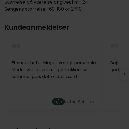
Størrelse på værelse angivet i m²: 24
Sengens størrelse: 160, 180 or 2*110
Kundeanmeldelser
Et super hotel. Meget venligt personale.
Dejlig u
Madudvalget var meget lækkert. Vi
gode sen
kommer igen, det er det værd.
5/5
Katrin Scheerer