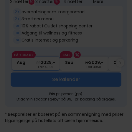
2 nætter
3 nætter
4 nætter
Mere
2x
overnatninger m. morgenmad
2x
3-retters menu
∞
10% rabat i Outlet shopping center
∞
Adgang til wellness og fitness
∞
Gratis internet og parkering
FÅ TILBAGE
SALE
Aug
2029,-
Sep
2029,-
Okt
pp
pp
I alt 4058,-
I alt 4058,-
Se kalender
Pris pr. person (pp).
Et administrationsgebyr på 89,- pr. booking pålægges.
* Besparelser er baseret på en sammenligning med priser
tilgængelige på hotellets officielle hjemmeside.