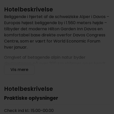
Hotelbeskrivelse
Beliggende i hjertet af de schweiziske Alper i Davos –
Europas højest beliggende by i 1.560 meters højde –
tilbyder det moderne Hilton Garden Inn Davos en
komfortabel base direkte overfor Davos Congress
Centre, som er vært for World Economic Forum
hver januar.
Omgivet af betagende alpin natur byder
destinationen på over 300 km skiløjper og er kendt
for internationale sportsbegivenheder samt sin rene
Vis mere
bjergluft. Hotellet ligger mellem bjergene Parsenn
og Jakobshorn, kun få minutter fra svævebanerne,
hvilket gør det ideelt til både vinter- og
Hotelbeskrivelse
sommerferier.
Praktiske oplysninger
Hotellet tilbyder
Check ind kl.: 15.00-00.00
Dette energieffektive hotel i de schweiziske bjerge