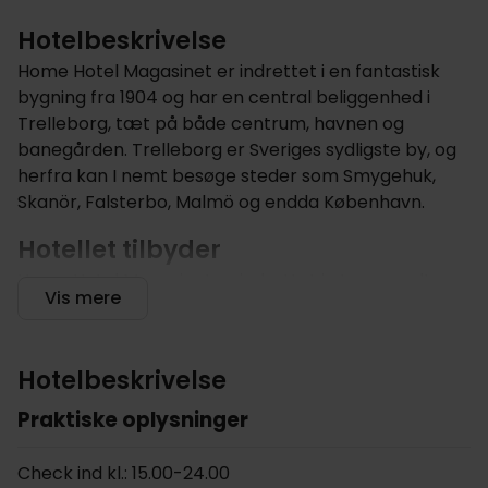
Hotelbeskrivelse
Home Hotel Magasinet er indrettet i en fantastisk
bygning fra 1904 og har en central beliggenhed i
Trelleborg, tæt på både centrum, havnen og
banegården. Trelleborg er Sveriges sydligste by, og
herfra kan I nemt besøge steder som Smygehuk,
Skanör, Falsterbo, Malmö og endda København.
Hotellet tilbyder
Home Hotel Magasinet er indrettet i et gammelt
Vis mere
kornmagasin, som stammer tilbage fra 1904, og var i
brug så sent som op til midten af 1980’erne.
Bygningen gennemgik en komplet renovering og
Hotelbeskrivelse
forvandledes til et hotel i begyndelsen af 00’erne,
men mange af detaljerne fra den gamle bygning, er i
Praktiske oplysninger
den forbindelse nænsomt blevet bevaret.
Check ind kl.: 15.00-24.00
Hotellet ligger direkte ved byens færgeterminal,