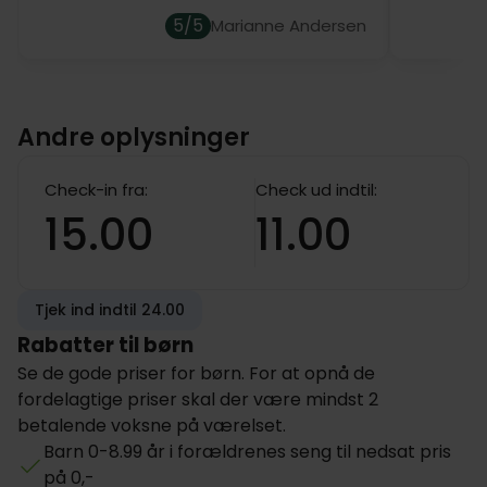
Deluxe dobbeltværelserne er også på 18-24 m² og
5/5
Marianne Andersen
er udstyret med en lækker dobbeltseng på 180cm
eller 210cm. Disse værelser har store vinduer med
udsigt over havet eller byens hustage, og der er højt
til loftet, hvilket giver en rar atmosfære.
Andre oplysninger
Alle værelserne er indrettet med trægulve og
flisebelagte badeværelser med bruser og hårtørrer,
Check-in fra:
Check ud indtil:
arbejdsområde med stol, lænestol og SmartTV.
15.00
11.00
På Superior- og Deluxe-værelserne er det muligt at
tilføje en ekstra opredning.
Tjek ind indtil 24.00
Kæledyr er velkomne mod et gebyr, og skal
forudbestilles.
Rabatter til børn
Se de gode priser for børn. For at opnå de
fordelagtige priser skal der være mindst 2
betalende voksne på værelset.
Barn 0-8.99 år i forældrenes seng til nedsat pris
på 0,-