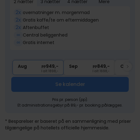
2 nætter
3 nætter
4 nætter
Mere
2x
overnatninger m. morgenmad
2x
Gratis kaffe/te om eftermiddagen
2x
Aftenbuffet
∞
Central beliggenhed
∞
Gratis internet
Aug
949,-
Sep
849,-
Okt
pp
pp
I alt 1898,-
I alt 1698,-
Se kalender
Pris pr. person (pp).
Et administrationsgebyr på 89,- pr. booking pålægges.
* Besparelser er baseret på en sammenligning med priser
tilgængelige på hotellets officielle hjemmeside.