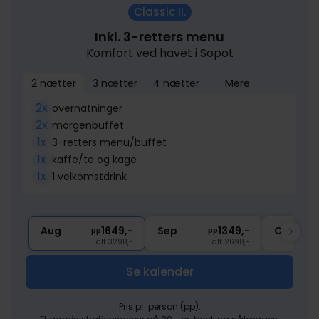
Classic II.
Inkl. 3-retters menu
Komfort ved havet i Sopot
2 nætter
3 nætter
4 nætter
Mere
2x
overnatninger
2x
morgenbuffet
1x
3-retters menu/buffet
1x
kaffe/te og kage
1x
1 velkomstdrink
Aug
1649,-
Sep
1349,-
Okt
pp
pp
I alt 3298,-
I alt 2698,-
Se kalender
Pris pr. person (pp).