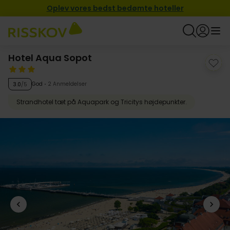
Oplev vores bedst bedømte hoteller
Hotel Aqua Sopot
God
2 Anmeldelser
3.0
/5
Strandhotel tæt på Aquapark og Tricitys højdepunkter.