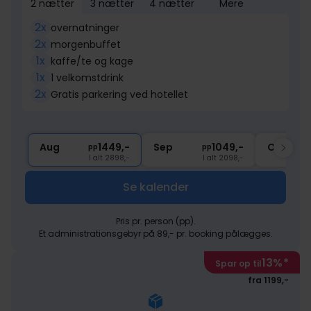
2 nætter
3 nætter
4 nætter
Mere
2x
overnatninger
2x
morgenbuffet
1x
kaffe/te og kage
1x
1 velkomstdrink
2x
Gratis parkering ved hotellet
Aug
1449,-
Sep
1049,-
Okt
pp
pp
I alt 2898,-
I alt 2098,-
Se kalender
Pris pr. person (pp).
Et administrationsgebyr på 89,- pr. booking pålægges.
13%
*
Spar op til
fra 1199,-