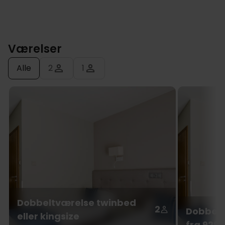
Værelser
Alle
2
1
Dobbeltværelse twinbed
2
Dobbelt
eller kingsize
fra 929,