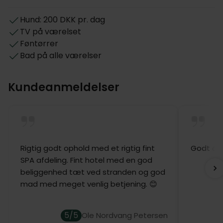
toiletartikler, tv, wi-fi og hårtørrer. Vælg mellem
Hund: 200 DKK pr. dag
hyggelige dobbeltværelser, rummelige
TV på værelset
standardværelser eller elegante suiter – alle med
Føntørrer
en rolig atmosfære til dit ophold.
Bad på alle værelser
Kundeanmeldelser
Rigtig godt ophold med et rigtig fint
Godt oph
SPA afdeling. Fint hotel med en god
beliggenhed tæt ved stranden og god
mad med meget venlig betjening. 😊
5/5
Ole Nordvang Petersen