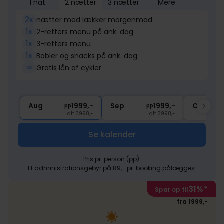
1 nat
2 nætter
3 nætter
Mere
2x
nætter med lækker morgenmad
1x
2-retters menu på ank. dag
1x
3-retters menu
1x
Bobler og snacks på ank. dag
∞
Gratis lån af cykler
Aug
1999,-
Sep
1999,-
Okt
pp
pp
I alt 3998,-
I alt 3998,-
Se kalender
Pris pr. person (pp).
Et administrationsgebyr på 89,- pr. booking pålægges.
31%
*
Spar op til
fra 1999,-