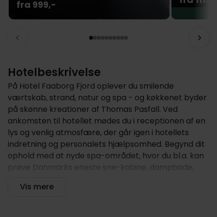
fra 999,-
Hotelbeskrivelse
På Hotel Faaborg Fjord oplever du smilende
værtskab, strand, natur og spa - og køkkenet byder
på skønne kreationer af Thomas Pasfall. Ved
ankomsten til hotellet mødes du i receptionen af en
lys og venlig atmosfære, der går igen i hotellets
indretning og personalets hjælpsomhed. Begynd dit
ophold med at nyde spa-området, hvor du bl.a. kan
prøve Danmarks eneste sne-kabine, dampbade,
sauna og udendørs infinity-pool. Under besøget i
Vis mere
spaen er der fri adgang til forfriskninger, så følelsen
af luksus og velvære er komplet.