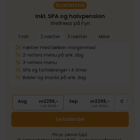
Kvalitetstid
Inkl. SPA og halvpension
Wellness på Fyn
1 nat
2 nætter
3 nætter
Mere
2x
nætter med lækker morgenmad
1x
2-retters menu på ank. dag
1x
3-retters menu
1x
SPA og forfriskninger i 4 timer
1x
Bobler og snacks på ank. dag
Aug
2299,-
Sep
2299,-
Okt
pp
pp
I alt 4598,-
I alt 4598,-
Se kalender
Pris pr. person (pp).