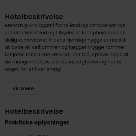
Hotelbeskrivelse
Menstrup Kro ligger i flotte landlige omgivelser lige
udenfor Næstved og tilbyder et kroophold med en
dejlig atmosfære. Kroens hjemlige hygge er med til
at byde jer velkommen og lægger trygge rammer
for jeres ferie. I kan køre ud i det blå, opleve nogle af
de mange interessante seværdigheder og her er
noget for enhver smag!
Hotellet tilbyder
Vis mere
Hotellet tilbyder flere forskellige former for
aktiviteter. I sommerperioden vil der være mulighed
for, at prøve lykken med en omgang minigolf. Der er
Hotelbeskrivelse
desuden mulighed for, at leje cykler på hotellet. Her
kan I tage på oplevelse i de nærliggende omgivelser.
Praktiske oplysninger
I kan benytte hotellets trådløse internet; kodeordet