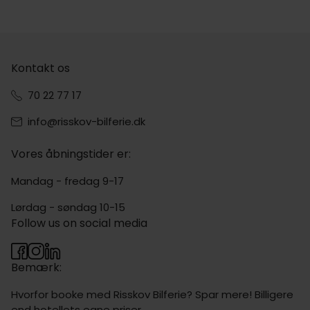
Kontakt os
70 22 77 17
info@risskov-bilferie.dk
Vores åbningstider er:
Mandag - fredag 9-17
Lørdag - søndag 10-15
Follow us on social media
Bemærk:
Hvorfor booke med Risskov Bilferie? Spar mere! Billigere
end hotellets egne priser