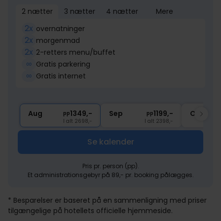
2 nætter
3 nætter
4 nætter
Mere
2x
overnatninger
2x
morgenmad
2x
2-retters menu/buffet
∞
Gratis parkering
∞
Gratis internet
Aug
1349,-
Sep
1199,-
Okt
pp
pp
I alt 2698,-
I alt 2398,-
Se kalender
Pris pr. person (pp).
Et administrationsgebyr på 89,- pr. booking pålægges.
* Besparelser er baseret på en sammenligning med priser
tilgængelige på hotellets officielle hjemmeside.