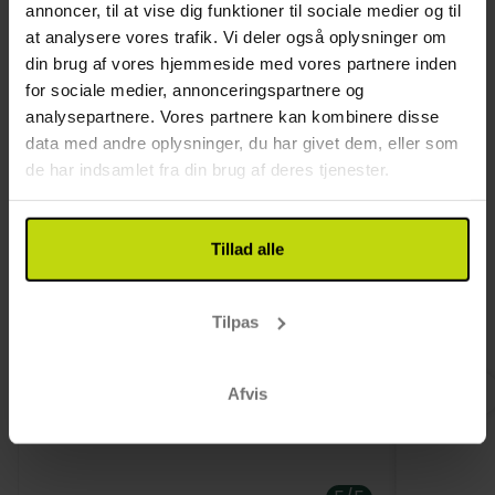
Restaurant
annoncer, til at vise dig funktioner til sociale medier og til
Hotel vælger menu el. buffet
at analysere vores trafik. Vi deler også oplysninger om
Værelse
din brug af vores hjemmeside med vores partnere inden
for sociale medier, annonceringspartnere og
Hund: 150 DKK pr. dag
analysepartnere. Vores partnere kan kombinere disse
Kun slutrengøring inkluderet
data med andre oplysninger, du har givet dem, eller som
de har indsamlet fra din brug af deres tjenester.
Kundeanmeldelser
Tillad alle
Tilpas
Alt i alt en god oplevelse Der var ingen
Fin belig
larm om natten og rigtig god mad og
og gode 
Afvis
der var rigeligt af den
mulighed
værelset.