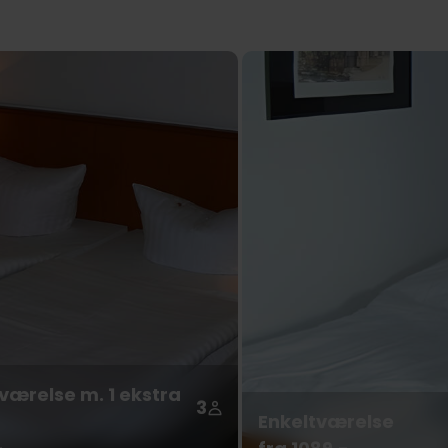
værelse m. 1 ekstra
3
Enkeltværelse