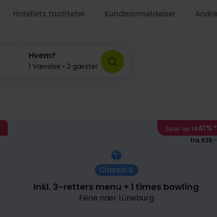
Hotellets faciliteter
Kundeanmeldelser
Andre
779,-
Hvem?
1 Værelse • 2 gæster
1439,-
41%
*
Spar op til
fra 829,-
Classic II.
Inkl. 3-retters menu + 1 times bowling
Ferie nær Lüneburg