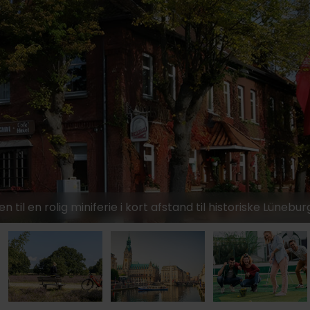
929,-
799,-
il en rolig miniferie i kort afstand til historiske Lüneburg
1899,-