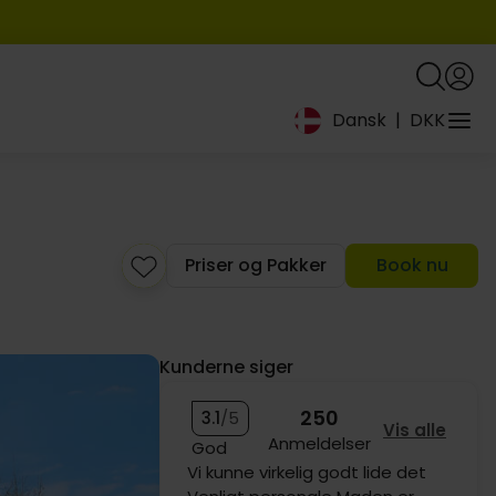
699,-
1619,-
Dansk
|
DKK
Priser og Pakker
Book nu
719,-
Kunderne siger
250
3.1
/5
Vis alle
Anmeldelser
God
149,-
Det var udmærket i forhold til