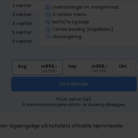
2 nætter
2x
overnatninger m. morgenmad
2x
3 nætter
3-retters menu
1x
kaffe/te og kage
4 nætter
1x
1 times bowling (Kegelbahn)
5 nætter
∞
Slutrengøring
6 nætter
SALE
SALE
Udsolgt
Nov
729,-
Dec
729,-
pp
pp
I alt 1458,-
I alt 1458,-
Aug
899,-
Sep
899,-
Okt
pp
pp
I alt 1798,-
I alt 1798,-
Se kalender
Pris pr. person (pp).
Et administrationsgebyr på 89,- pr. booking pålægges.
er tilgængelige på hotellets officielle hjemmeside.