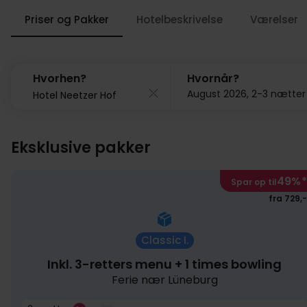
Priser og Pakker
Hotelbeskrivelse
Værelser
Hvorhen?
Hvornår?
August 2026, 2-3 nætter
Eksklusive pakker
49%
*
Spar op til
fra 729,-
Classic I.
Inkl. 3-retters menu + 1 times bowling
Ferie nær Lüneburg