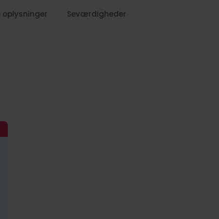
 oplysninger
Seværdigheder
1319,-
1429,-
799,-