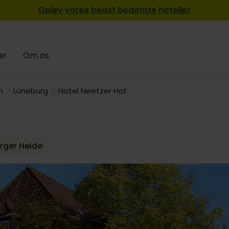
Oplev vores bedst bedømte hoteller
er
Om os
n
Lüneburg
Hotel Neetzer Hof
1249,-
urger Heide
1129,-
829,-
1099,-
1519,-
499,-
859,-
1629,-
1399,-
1089,-
1