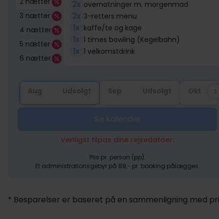
2 nætter
2x
overnatninger m. morgenmad
2x
3 nætter
3-retters menu
1x
kaffe/te og kage
4 nætter
1x
1 times bowling (Kegelbahn)
5 nætter
1x
1 velkomstdrink
6 nætter
Aug
Udsolgt
Sep
Udsolgt
Okt
Se kalender
Venligst tilpas dine rejsedatoer.
Pris pr. person (pp).
Et administrationsgebyr på 89,- pr. booking pålægges.
* Besparelser er baseret på en sammenligning med pris