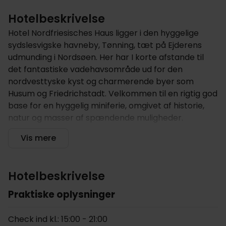
Hotelbeskrivelse
Hotel Nordfriesisches Haus ligger i den hyggelige
sydslesvigske havneby, Tønning, tæt på Ejderens
udmunding i Nordsøen. Her har I korte afstande til
det fantastiske vadehavsområde ud for den
nordvesttyske kyst og charmerende byer som
Husum og Friedrichstadt. Velkommen til en rigtig god
base for en hyggelig miniferie, omgivet af historie,
natur og masser af spændende muligheder.
Hotellet tilbyder
Vis mere
Dette hotel ligger i Tønning - en skøn lille, havneby
som tidligere har spillet en væsentlig rolle for handel
Hotelbeskrivelse
og skibsfart i området. Byen ligger ved Ejderen, ikke
Praktiske oplysninger
langt fra Ejderdæmningen, og er i dag et yderst
populært ferie- og besøgsmål. Dette ikke mindst på
Check ind kl.: 15:00 - 21:00
grund af den charmerende havnepromenade som