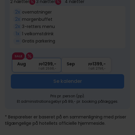
2 nætter
3 nætter
4 nætter
2x
overnatninger
2x
morgenbuffet
2x
3-retters menu
1x
1 velkomstdrink
∞
Gratis parkering
SALE
Aug
1299,-
Sep
1399,-
pp
pp
I alt 2598,-
I alt 2798,-
Se kalender
Pris pr. person (pp).
Et administrationsgebyr på 89,- pr. booking pålægges.
* Besparelser er baseret på en sammenligning med priser
tilgængelige på hotellets officielle hjemmeside.