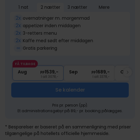
1 nat
2 nætter
3 nætter
Mere
2x
overnatninger m. morgenmad
2x
appetizer inden middagen
2x
3-retters menu
2x
Kaffe med sødt efter middagen
∞
Gratis parkering
FÅ TILBAGE
Aug
1539,-
Sep
1689,-
Okt
pp
pp
I alt 3078,-
I alt 3378,-
Se kalender
Pris pr. person (pp).
Et administrationsgebyr på 89,- pr. booking pålægges.
* Besparelser er baseret på en sammenligning med priser
tilgængelige på hotellets officielle hjemmeside.