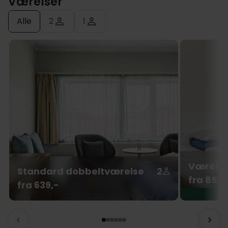
Værelser
Alle
2
1
Værelse
Standard dobbeltværelse
2
fra 859,
fra 639,-