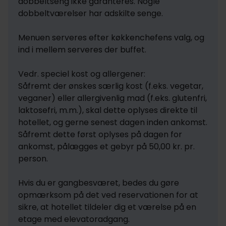
dobbeltseng ikke garanteres. Nogle 
dobbeltværelser har adskilte senge.

Menuen serveres efter køkkenchefens valg, og 
ind i mellem serveres der buffet.

Vedr. speciel kost og allergener:

Såfremt der ønskes særlig kost (f.eks. vegetar, 
veganer) eller allergivenlig mad (f.eks. glutenfri, 
laktosefri, m.m.), skal dette oplyses direkte til 
hotellet, og gerne senest dagen inden ankomst. 
Såfremt dette først oplyses på dagen for 
ankomst, pålægges et gebyr på 50,00 kr. pr. 
person.

Hvis du er gangbesværet, bedes du gøre 
opmærksom på det ved reservationen for at 
sikre, at hotellet tildeler dig et værelse på en 
etage med elevatoradgang.