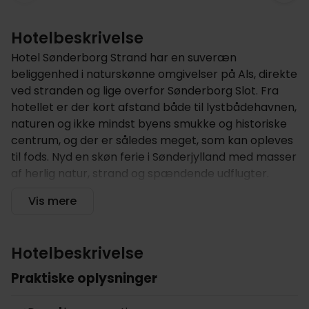
Hotelbeskrivelse
Hotel Sønderborg Strand har en suveræn
beliggenhed i naturskønne omgivelser på Als, direkte
ved stranden og lige overfor Sønderborg Slot. Fra
hotellet er der kort afstand både til lystbådehavnen,
naturen og ikke mindst byens smukke og historiske
centrum, og der er således meget, som kan opleves
til fods. Nyd en skøn ferie i Sønderjylland med masser
af herlig natur, strand og spændende udflugter.
Hotellet tilbyder
Vis mere
Det 4-stjernede hotel ligger skønt en kort gåtur fra
Sønderborg centrum og placeringen ved stranden
Hotelbeskrivelse
er perfekt for badning og solbadning om sommeren
Praktiske oplysninger
og for hyggelige slentreture langs kysten hele året
rundt.