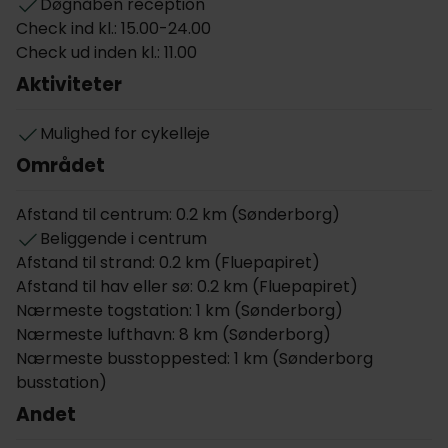
Døgnåben reception
Området egner sig desuden fortrinligt til løbeture og
Check ind kl.: 15.00-24.00
ønsker I mere specifik information om områdets
Check ud inden kl.: 11.00
løberuter, står det venlige og professionelle
Aktiviteter
personale klar til at assistere jer i receptionen.
Mulighed for cykelleje
På Hotel Sønderborg Strand bor I med adskillige
gode golfbaner i nærheden og indenfor kort afstand
Området
er der masser af forskellige oplevelser og
seværdigheder at finde, såsom Dybbøl Mølle,
Afstand til centrum: 0.2 km (Sønderborg)
Universe Science Park (tidligere kendt som Danfoss
Beliggende i centrum
Universe), Gendarmstien, Gråsten Slot og Aabenraa.
Afstand til strand: 0.2 km (Fluepapiret)
I kan også køre en tur ned til Flensborg og eventuelt
Afstand til hav eller sø: 0.2 km (Fluepapiret)
nyde godt af lidt grænsehandel på tilbagevejen. I
Nærmeste togstation: 1 km (Sønderborg)
Sønderborg centrum er der masser af historie og
Nærmeste lufthavn: 8 km (Sønderborg)
kultur at opleve, og med de mange hyggelige
Nærmeste busstoppested: 1 km (Sønderborg
specialforretninger er der lagt op til både shopping
busstation)
og sightseeing.
Andet
Hver morgen kan I stå op og nyde en dejlig