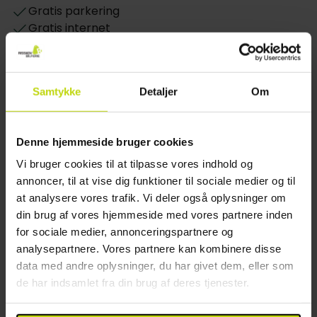
Gratis parkering
morgenmad i hotellets behagelige rammer. Den
Gratis internet
flotte og indbydende restaurant ’Bellevue’ har en
Wifi
skøn udsigt over vandet, og tilbyder spændende og
Elevator
veltillavede måltider af høj kvalitet samt et stort
Etager: 4
udvalg af udsøgte vine, som kan nydes dertil. Skal
Samtykke
Detaljer
Om
Opladning af elbil
dagen rundes af med manér, er hotellets
Byggeår: 1986
nyindrettede bar det helt perfekte sted at slappe af
Renoveret: continuously renovated
med en drink, mens I nyder den gode stemning.
Denne hjemmeside bruger cookies
Baren serverer også kaffe i løbet af dagen.
Restaurant
Vi bruger cookies til at tilpasse vores indhold og
Der tilbydes gratis parkering og under opholdet har I
annoncer, til at vise dig funktioner til sociale medier og til
Restaurant
gratis adgang til trådløst internet.
at analysere vores trafik. Vi deler også oplysninger om
Bar
din brug af vores hjemmeside med vores partnere inden
Værelser
Værelse
for sociale medier, annonceringspartnere og
analysepartnere. Vores partnere kan kombinere disse
Hotel Sønderborg Strand har 95 flotte og moderne
Daglig rengøring
data med andre oplysninger, du har givet dem, eller som
indrettede værelser, hvoraf mange tilbyder en
Værelser i stueetage
de har indsamlet fra din brug af deres tjenester.
pragtfuld udsigt over vandet. Der kan vælges
TV på værelset
mellem enkeltværelser og dobbeltværelser og alle
Føntørrer