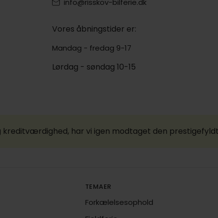
info@risskov-bilferie.dk
Vores åbningstider er:
Mandag - fredag 9-17
Lørdag - søndag 10-15
 kreditværdighed, har vi igen modtaget den prestigefyld
TEMAER
Forkælelsesophold