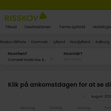
Tilbud
Destinationer
Tema ophold
Hoteltyp
Risskov Bilferie
Danmark
Jylland
Nordjylland
Aalborg
Hvorhen?
Hvornår?
Add dates
Klik på ankomstdagen for at se d
August 202
Mandag
Tirsdag
Onsdag
Tor