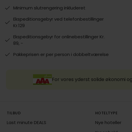
Minimum slutrengøring inkluderet
Ekspeditionsgebyr ved telefonbestillinger
Kr.129
Ekspeditionsgebyr for onlinebestillinger Kr.
89, -
Pakkeprisen er per person i dobbeltværelse
For vores yderst solide økonomi og
TILBUD
HOTELTYPE
Last minute DEALS
Nye hoteller