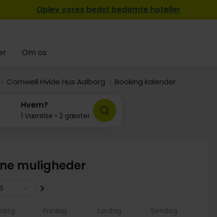
Oplev vores bedst bedømte hoteller
er
Om os
Comwell Hvide Hus Aalborg
Booking kalender
Hvem?
1 Værelse • 2 gæster
ine muligheder
6
sdag
Fredag
Lørdag
Søndag