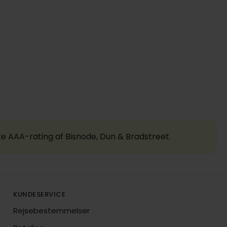
te AAA-rating af Bisnode, Dun & Bradstreet.
KUNDESERVICE
Rejsebestemmelser