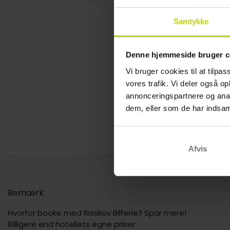
Samtykke
Denne hjemmeside bruger c
Vi bruger cookies til at tilpas
vores trafik. Vi deler også 
annonceringspartnere og anal
dem, eller som de har indsaml
Afvis
Bemærk:
Hvorfor booke med Risskov Bilferie? Spar mere!
Billigere end hotellets egne priser