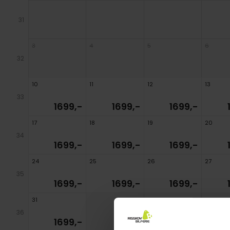
31
3
4
5
6
32
10
11
12
13
33
1699,-
1699,-
1699,-
17
18
19
20
34
1699,-
1699,-
1699,-
24
25
26
27
35
1699,-
1699,-
1699,-
31
36
1699,-