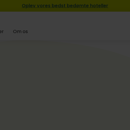
Oplev vores bedst bedømte hoteller
er
Om os