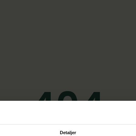
404
Side ikke fundet
Detaljer