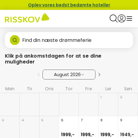
Oplev vores bedst bedømte hoteller
Find din næste drømmeferie
Klik på ankomstdagen for at se dine
muligheder
August 2026
Man
Tir
Ons
Tor
Fre
Lør
Søn
1
2
3
4
5
6
7
8
9
1999,-
1999,-
1999,-
1949,-