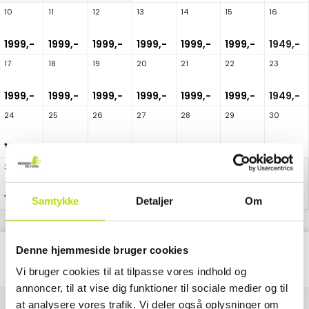
10
11
12
13
14
15
16
1999,-
1999,-
1999,-
1999,-
1999,-
1999,-
1949,-
17
18
19
20
21
22
23
1999,-
1999,-
1999,-
1999,-
1999,-
1999,-
1949,-
24
25
26
27
28
29
30
1999,-
1999,-
1999,-
1999,-
1999,-
1999,-
1949,-
31
1999,-
Samtykke
Detaljer
Om
Denne hjemmeside bruger cookies
Classic
3
Pakke
Nætter
Vi bruger cookies til at tilpasse vores indhold og
annoncer, til at vise dig funktioner til sociale medier og til
at analysere vores trafik. Vi deler også oplysninger om