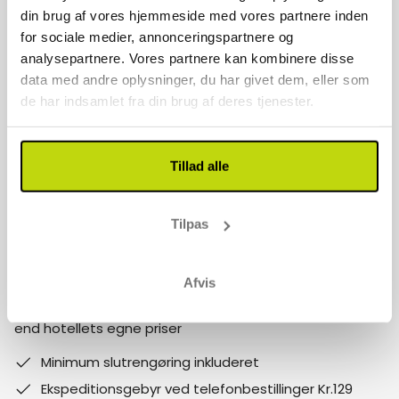
Kontakt os
din brug af vores hjemmeside med vores partnere inden
for sociale medier, annonceringspartnere og
70 22 77 17
analysepartnere. Vores partnere kan kombinere disse
data med andre oplysninger, du har givet dem, eller som
info@risskov-bilferie.dk
de har indsamlet fra din brug af deres tjenester.
Vores åbningstider er:
Mandag - fredag 9-17
Tillad alle
Lørdag - søndag 10-15
Follow us on social media
Tilpas
Bemærk:
Afvis
Hvorfor booke med Risskov Bilferie? Spar mere! Billigere
end hotellets egne priser
Minimum slutrengøring inkluderet
Ekspeditionsgebyr ved telefonbestillinger Kr.129