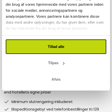
Kontakt os
din brug af vores hjemmeside med vores partnere inden
for sociale medier, annonceringspartnere og
70 22 77 17
analysepartnere. Vores partnere kan kombinere disse
data med andre oplysninger, du har givet dem, eller som
info@risskov-bilferie.dk
de har indsamlet fra din brug af deres tjenester.
Vores åbningstider er:
Mandag - fredag 9-17
Tillad alle
Lørdag - søndag 10-15
Follow us on social media
Tilpas
Bemærk:
Afvis
Hvorfor booke med Risskov Bilferie? Spar mere! Billigere
end hotellets egne priser
Minimum slutrengøring inkluderet
Ekspeditionsgebyr ved telefonbestillinger Kr.129