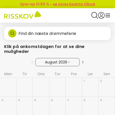
Spar op til 50 %
-
se vores bedste tilbud
Find din næste drømmeferie
Klik på ankomstdagen for at se dine
muligheder
August 2026
Man
Tir
Ons
Tor
Fre
Lør
Søn
1
2
3
4
5
6
7
8
9