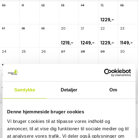
10
11
12
13
14
15
16
1229,-
17
18
19
20
21
22
23
1219,-
1249,-
1229,-
1149,-
24
25
26
27
28
29
30
1179,-
1199,-
1199,-
1099,-
31
1179,-
Samtykke
Detaljer
Om
Denne hjemmeside bruger cookies
Classic
2
Pakke
Nætter
Vi bruger cookies til at tilpasse vores indhold og
annoncer, til at vise dig funktioner til sociale medier og til
at analysere vores trafik. Vi deler også oplysninger om