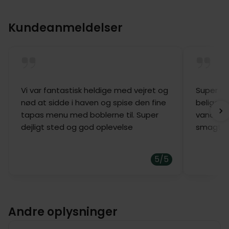
Kundeanmeldelser
Vi var fantastisk heldige med vejret og
Super g
nød at sidde i haven og spise den fine
beliggenh
tapas menu med boblerne til. Super
vandet.
dejligt sted og god oplevelse
smagte g
5/5
Andre oplysninger