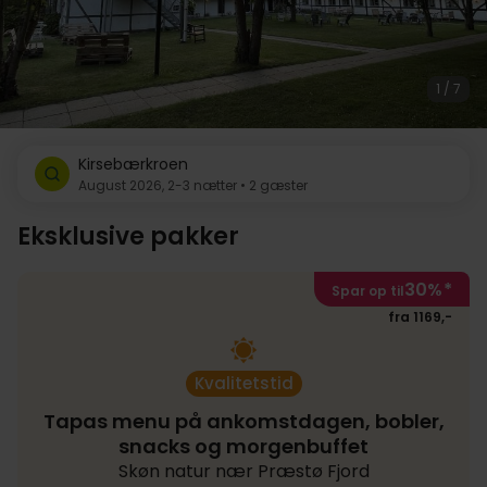
1 / 7
Kirsebærkroen
August 2026, 2-3 nætter • 2 gæster
Eksklusive pakker
30%
*
Spar op til
fra 1169,-
Kvalitetstid
Tapas menu på ankomstdagen, bobler,
snacks og morgenbuffet
Skøn natur nær Præstø Fjord