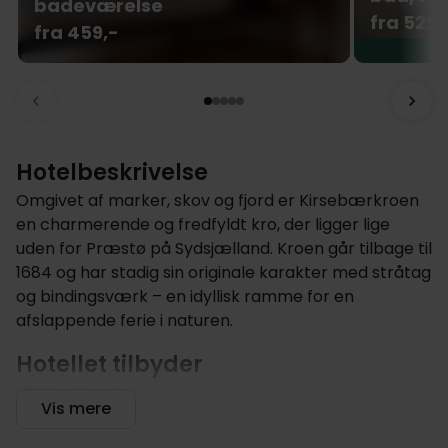
badeværelse
fra 529,
fra 459,-
Hotelbeskrivelse
Omgivet af marker, skov og fjord er Kirsebærkroen
en charmerende og fredfyldt kro, der ligger lige
uden for Præstø på Sydsjælland. Kroen går tilbage til
1684 og har stadig sin originale karakter med stråtag
og bindingsværk – en idyllisk ramme for en
afslappende ferie i naturen.
Hotellet tilbyder
På Kirsebærkroen bliver gæster budt velkommen af
Vis mere
Anna og hendes varme team, der gør deres bedste
for, at du føler dig hjemme. Morgenmad serveres