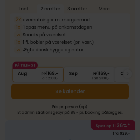
1 nat
2 nætter
3 nætter
Mere
2x
overnatninger m. morgenmad
1x
Tapas menu på ankomstdagen
∞
Snacks på værelset
1x
1 fl. bobler på værelset (pr. vær.)
∞
Ægte dansk hygge og natur
FÅ TILBAGE
Aug
1169,-
Sep
1169,-
Okt
pp
pp
I alt 2338,-
I alt 2338,-
Se kalender
Pris pr. person (pp).
Et administrationsgebyr på 89,- pr. booking pålægges.
36%
*
Spar op til
fra 929,-