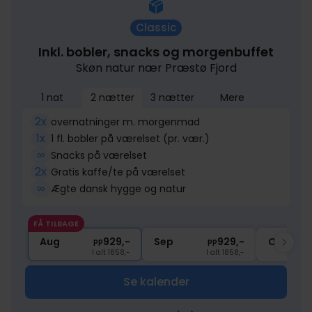
Classic
Inkl. bobler, snacks og morgenbuffet
Skøn natur nær Præstø Fjord
1 nat
2 nætter
3 nætter
Mere
2x
overnatninger m. morgenmad
1x
1 fl. bobler på værelset (pr. vær.)
∞
Snacks på værelset
2x
Gratis kaffe/te på værelset
∞
Ægte dansk hygge og natur
FÅ TILBAGE
Aug
929,-
Sep
929,-
Okt
pp
pp
I alt 1858,-
I alt 1858,-
Se kalender