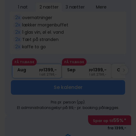
1 nat
2 nætter
3 nætter
Mere
2x
overnatninger
2x
lækker morgenbuffet
2x
1 glas vin, øl el. vand
2x
Tæt på stranden
2x
kaffe to go
FÅ TILBAGE
FÅ TILBAGE
Aug
1399,-
Sep
1399,-
Okt
pp
pp
I alt 2798,-
I alt 2798,-
Se kalender
Pris pr. person (pp).
Et administrationsgebyr på 89,- pr. booking pålægges.
55%
*
Spar op til
fra 1399,-