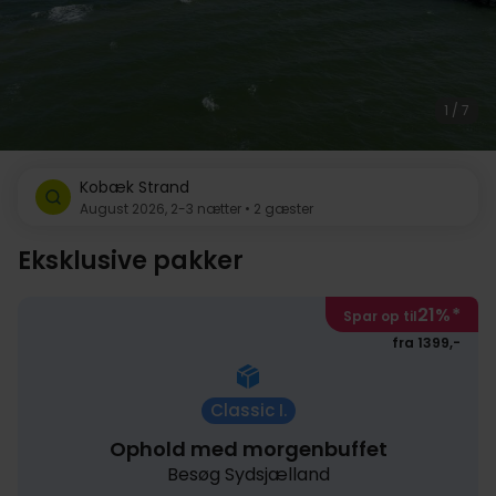
1 / 7
Kobæk Strand
August 2026, 2-3 nætter • 2 gæster
Eksklusive pakker
21%
*
Spar op til
fra 1399,-
Classic I.
Ophold med morgenbuffet
Besøg Sydsjælland