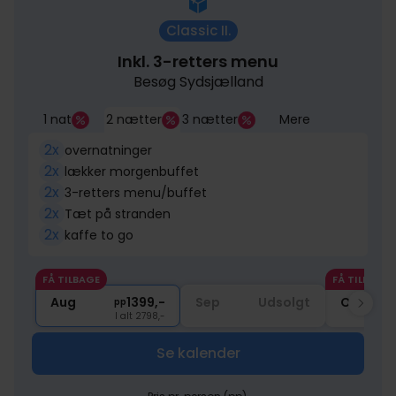
Classic II.
Inkl. 3-retters menu
Besøg Sydsjælland
1 nat
2 nætter
3 nætter
Mere
2x
overnatninger
2x
lækker morgenbuffet
2x
3-retters menu/buffet
2x
Tæt på stranden
2x
kaffe to go
FÅ TILBAGE
FÅ TILBAGE
Aug
1399,-
Sep
Udsolgt
Okt
pp
I alt 2798,-
Se kalender