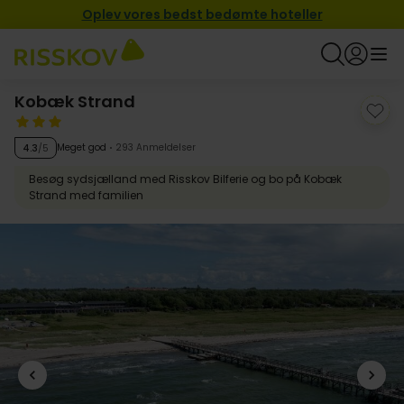
Oplev vores bedst bedømte hoteller
Kobæk Strand
Meget god
293 Anmeldelser
4.3
/5
Besøg sydsjælland med Risskov Bilferie og bo på Kobæk
Strand med familien