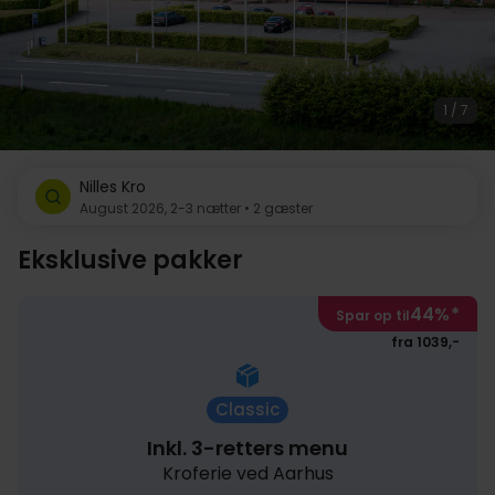
1 / 7
Nilles Kro
August 2026, 2-3 nætter • 2 gæster
Eksklusive pakker
44%
*
Spar op til
fra 1039,-
Classic
Inkl. 3-retters menu
Kroferie ved Aarhus