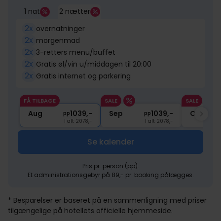
1 nat
2 nætter
2x
overnatninger
2x
morgenmad
2x
3-retters menu/buffet
2x
Gratis øl/vin u/middagen til 20:00
2x
Gratis internet og parkering
FÅ TILBAGE
SALE
SALE
Aug
1039,-
Sep
1039,-
Okt
pp
pp
I alt 2078,-
I alt 2078,-
Se kalender
Pris pr. person (pp).
Et administrationsgebyr på 89,- pr. booking pålægges.
* Besparelser er baseret på en sammenligning med priser
tilgængelige på hotellets officielle hjemmeside.