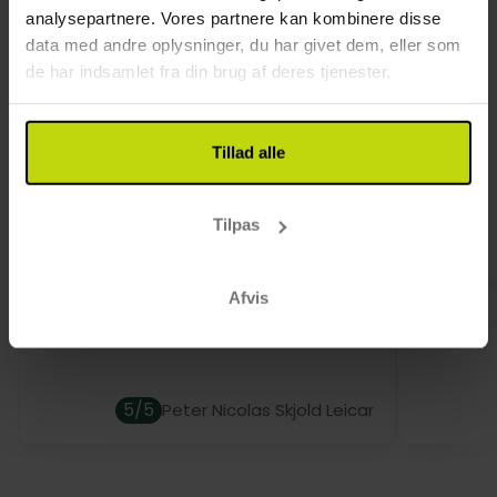
og kabel-TV.
analysepartnere. Vores partnere kan kombinere disse
Hund: 250 DKK pr. dag
data med andre oplysninger, du har givet dem, eller som
Kun slutrengøring inkluderet
de har indsamlet fra din brug af deres tjenester.
Kundeanmeldelser
Tillad alle
Tilpas
sødt og imødekommende personale.
Et af de
dejlige senge
med Rissk
Afvis
5/5
Peter Nicolas Skjold Leicar