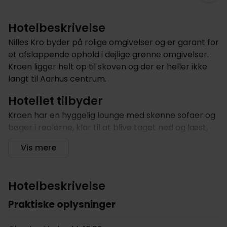
Hotelbeskrivelse
Nilles Kro byder på rolige omgivelser og er garant for
et afslappende ophold i dejlige grønne omgivelser.
Kroen ligger helt op til skoven og der er heller ikke
langt til Aarhus centrum.
Hotellet tilbyder
Kroen har en hyggelig lounge med skønne sofaer og
bøger i reolerne, klar til at blive taget ned og læst,
samt en bar, hvor der kan bestilles lidt drikkevare,
Vis mere
mens der bliver læst eller arbejdet. Den
nytilbyggede fløj er med til at give kroen et mere
moderne præg, men ved at forene det oprindelige
Hotelbeskrivelse
med det nye, for at sikre, at den traditionelle
krostemning blev bibeholdt - Nilles Kro var jo
Praktiske oplysninger
oprindeligt en landevejskro, og den ånd skal
bibeholdes med gæstfrihed og stedet, hvor alle