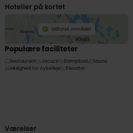
Hoteller på kortet
Udforsk området
Populære faciliteter
Restaurant
Jacuzzi
Dampbad
Sauna
Mulighed for cykelleje
Elevator
Værelser