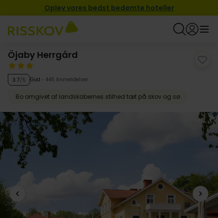
Oplev vores bedst bedømte hoteller
Öjaby Herrgård
God
445 Anmeldelser
3.7
/5
Bo omgivet af landskabernes stilhed tæt på skov og sø