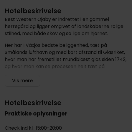
Hotelbeskrivelse
Best Western Öjaby er indrettet i en gammel
herregård og ligger omgivet af landskaberne rolige
stilhed, med både skov og sø lige om hjørnet.
Her har I Växjös bedste beliggenhed, tæt på
Smålands lufthavn og med kort afstand til Glasriket,
hvor man har fremstillet mundblæst glas siden 1742,
og hvor man kan se processen helt tæt på.
Hotellet tilbyder
Vis mere
På Best Western Öjaby bor I i charmerende og
landlige omgivelser, på en herregård med en lang
Hotelbeskrivelse
historie, da den blev opført af Greve Posse i midten
Praktiske oplysninger
af 1800-tallet. Hotellet er en del af Best Western-
kæden, og her bliver I mødt af en professionel og
personlig service.
Check ind kl.: 15:00-20:00