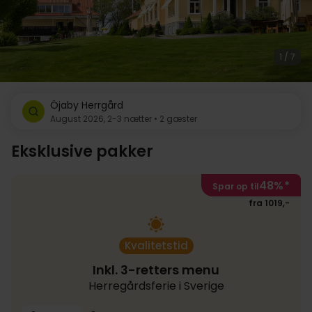
1 / 7
Öjaby Herrgård
August 2026, 2-3 nætter • 2 gæster
Eksklusive pakker
48%
*
Spar op til
fra 1019,-
Kvalitetstid
Inkl. 3-retters menu
Herregårdsferie i Sverige