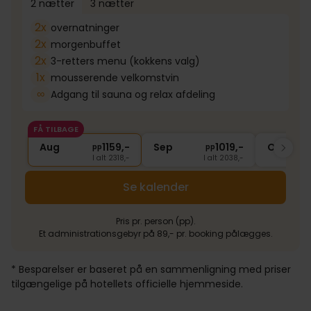
2 nætter
3 nætter
2x
overnatninger
2x
morgenbuffet
2x
3-retters menu (kokkens valg)
1x
mousserende velkomstvin
∞
Adgang til sauna og relax afdeling
FÅ TILBAGE
Aug
1159,-
Sep
1019,-
Okt
pp
pp
I alt 2318,-
I alt 2038,-
Se kalender
Pris pr. person (pp).
Et administrationsgebyr på 89,- pr. booking pålægges.
* Besparelser er baseret på en sammenligning med priser
tilgængelige på hotellets officielle hjemmeside.