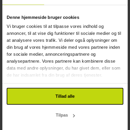
at besøge det populære ”Glasriket”, hvor I kan
Gratis parkering
opleve glaspusteri på tæt hold. Glasriket har en lang
Gratis internet
historie og har fremstillet mundblæst glas siden
Denne hjemmeside bruger cookies
Wifi
1742, og det er en spændende proces, at at se med
Vi bruger cookies til at tilpasse vores indhold og
Elevator
egne øjne.
annoncer, til at vise dig funktioner til sociale medier og til
Restaurant
at analysere vores trafik. Vi deler også oplysninger om
Hotellet er kontantfrit, så det er kun muligt at betale
din brug af vores hjemmeside med vores partnere inden
med kreditkort. Der tilbydes gratis parkering og
Restaurant
for sociale medier, annonceringspartnere og
under opholdet har I gratis adgang til trådløst
Restaurenten er lukket weekender: 21:00
analysepartnere. Vores partnere kan kombinere disse
internet.
Restauranten er åben weekender
data med andre oplysninger, du har givet dem, eller som
Værelse
Værelser
de har indsamlet fra din brug af deres tjenester.
Værelser i stueetage
Best Western Öjaby har 43 værelser fordelt mellem
Kun slutrengøring inkluderet
hovedbygningen, godsbygningen og en tredje
Tillad alle
bygning kaldet ’Rättaren’. I finder
dobbeltværelserne godsbygningen og disse har alle
Kundeanmeldelser
Tilpas
nyrenoverede badeværelser med hårtørrere,
velduftende toiletartikler og dobbeltsenge (2 x