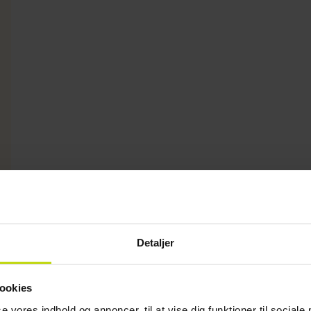
1939,-
Nov
1939,-
Dec
1939,-
Ja
pp
pp
pp
I alt 3878,-
I alt 3878,-
I alt 3878,-
Detaljer
ookies
se vores indhold og annoncer, til at vise dig funktioner til sociale