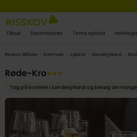
Tilbud
Destinationer
Tema ophold
Hoteltyp
Risskov Bilferie
Danmark
Jylland
Sønderjylland
Rød
Røde-Kro
Tag på kroferie i Sønderjylland og besøg de mange