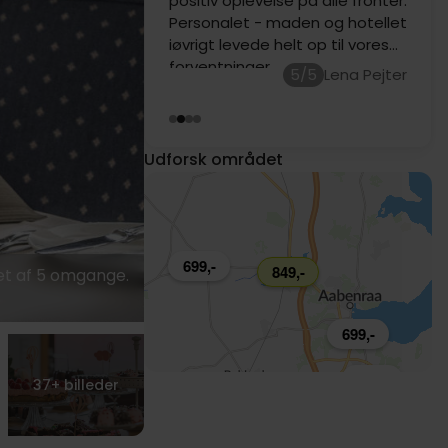
positiv oplevelse på alle fronter.
Personalet - maden og hotellet
859,-
iøvrigt levede helt op til vores
forventninger.
5/5
Lena Pejter
629,-
Udforsk området
699,-
849,-
et af 5 omgange.
699,-
729,-
37+
billeder