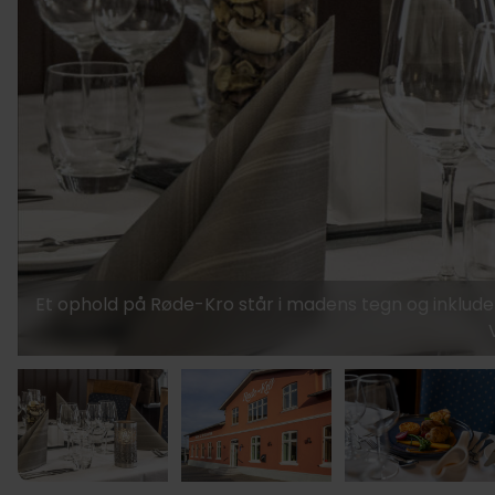
Et ophold på Røde-Kro står i madens tegn og inklu