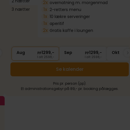
2 nætter
2x
overnatning m. morgenmad
1x
3 nætter
2-retters menu
1x
10 lækre serveringer
1x
aperitif
2x
Gratis kaffe i loungen
849,-
Aug
Nov
1299,-
849,-
Sep
Dec
1299,-
849,-
Okt
Ja
pp
pp
pp
pp
pp
I alt 1698,-
I alt 2598,-
I alt 1698,-
I alt 2598,-
I alt 1698,-
Se kalender
Pris pr. person (pp).
Et administrationsgebyr på 89,- pr. booking pålægges.