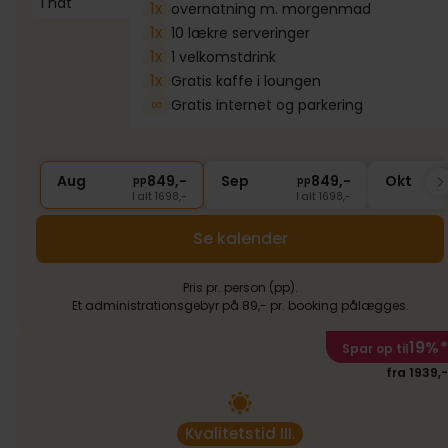
1 nat
1x
overnatning m. morgenmad
1x
10 lækre serveringer
1x
1 velkomstdrink
1x
Gratis kaffe i loungen
∞
Gratis internet og parkering
Aug
849,-
Sep
849,-
Okt
pp
pp
I alt 1698,-
I alt 1698,-
Se kalender
Pris pr. person (pp).
Et administrationsgebyr på 89,- pr. booking pålægges.
19%
*
Spar op til
fra 1939,-
Kvalitetstid III.