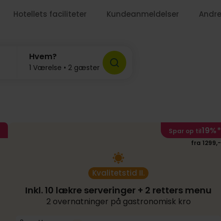
Hotellets faciliteter
Kundeanmeldelser
Andre
749,-
Hvem?
1 Værelse • 2 gæster
19%
*
Spar op til
fra 1299,-
Kvalitetstid II.
Inkl. 10 lækre serveringer + 2 retters menu
2 overnatninger på gastronomisk kro