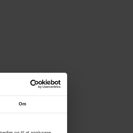
n
1939,-
Feb
1939,-
Mar
1939,-
pp
pp
pp
I alt 3878,-
I alt 3878,-
I alt 3878,-
Om
 medier og til at analysere