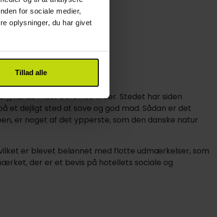
nden for sociale medier,
e oplysninger, du har givet
Tillad alle
erjyllands mest berømte kroer. Stedet har siden
 på et dejligt sted at sove og god mad. Sådan er det
roen, er noget af det ypperste, som den danske natur
vilket er blevet belønnet med flotte udmærkelser, som
et, der er et bevis på hotellets sociale og
ant, som også senere på dagen danner rammer om