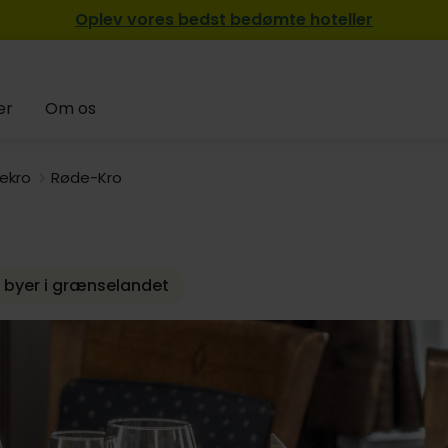
Oplev vores bedst bedømte hoteller
er
Om os
ekro
Røde-Kro
 byer i grænselandet