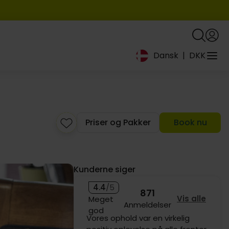
Dansk
|
DKK
Priser og Pakker
Book nu
679,-
Kunderne siger
899,-
4.4
/5
871
Vis alle
Meget
Anmeldelser
god
Vores ophold var en virkelig
719,-