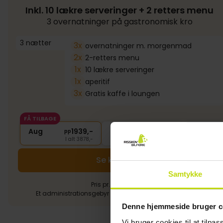
Inkl. 10 lækre serveringer + 2 retters menu
3 overnatninger på gastronomisk kro
3 nætter
3x
overnatninger m. morgenmad
2x
2-retters menu
1x
10 lækre serveringer
1x
aperitif
3x
Gratis kaffe i loungen
FÅ TILBAGE
Aug
1939,-
Sep
1939,-
Okt
pp
pp
I alt 3878,-
I alt 3878,-
Se kalender
Samtykke
Pris pr. person (pp).
Et administrationsgebyr på 89,- pr. booking pålægges.
Denne hjemmeside bruger c
Vi bruger cookies til at tilpas