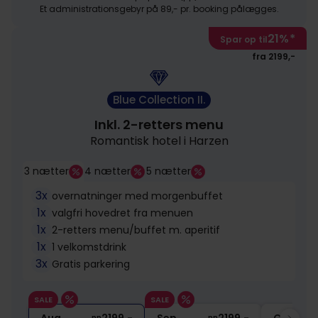
Et administrationsgebyr på 89,- pr. booking pålægges.
21%
*
Spar op til
fra 2199,-
Blue Collection II.
Inkl. 2-retters menu
Romantisk hotel i Harzen
3 nætter
4 nætter
5 nætter
3x
overnatninger med morgenbuffet
1x
valgfri hovedret fra menuen
1x
2-retters menu/buffet m. aperitif
1x
1 velkomstdrink
3x
Gratis parkering
SALE
SALE
pp
pp