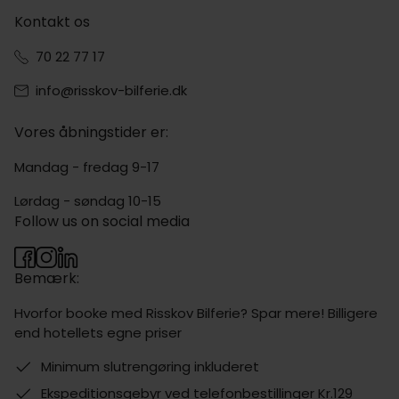
Kontakt os
70 22 77 17
info@risskov-bilferie.dk
Vores åbningstider er:
Mandag - fredag 9-17
Lørdag - søndag 10-15
Follow us on social media
Bemærk:
Hvorfor booke med Risskov Bilferie? Spar mere! Billigere
end hotellets egne priser
Minimum slutrengøring inkluderet
Ekspeditionsgebyr ved telefonbestillinger Kr.129