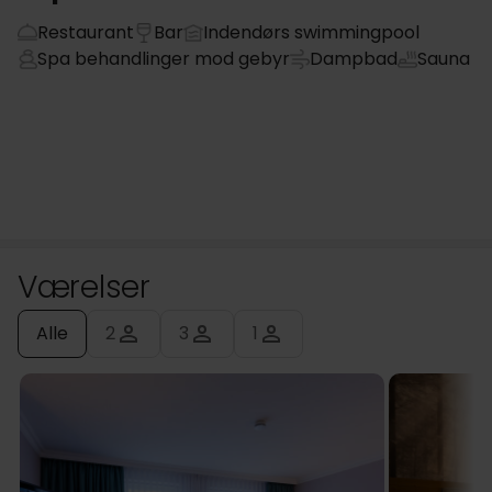
Restaurant
Bar
Indendørs swimmingpool
Spa behandlinger mod gebyr
Dampbad
Sauna
Værelser
Alle
2
3
1