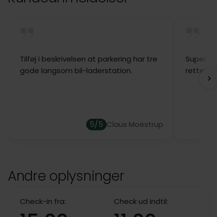
Tilføj i beskrivelsen at parkering har tre
Super mo
gode langsom bil-laderstation.
retters 
5/5
Claus Moestrup
Andre oplysninger
Check-in fra:
Check ud indtil: