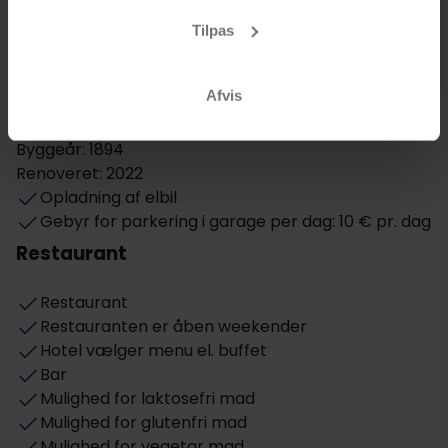
radio, fladskærmstv, WiFi og eget badeværelse med
Andet
Tilpas
bruser eller badekar, toilet og hårtørrer.
Gratis internet
Afvis
Elevator
Etager: 3
Byggeår: 1894
Renoveret: 2022
Opladning af elbil
Gebyr for parkering i garage per dag: 10 € pr. dag
Restaurant
Restaurant
Restauranten er åben weekender
Hotel vælger menu el. buffet
Bar
Mulighed for laktosefri mad
Mulighed for glutenfri mad
Mulighed for vegetar mad