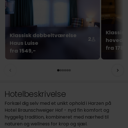
Klassis
Klassisk dobbeltværelse
2
hovedb
Haus Luise
fra 1789
fra 1549,-
Hotelbeskrivelse
Forkæl dig selv med et unikt ophold i Harzen på
Hotel Braunschweiger Hof - nyd fin komfort og
hyggelig tradition, kombineret med nærhed til
naturen og wellness for krop og sjæl.