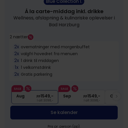
Blue Collection I.
Á la carte-middag inkl. drikke
Wellness, afslapning & kulinariske oplevelser i
Bad Harzburg
2 nætter
2x
overnatninger med morgenbuffet
2x
valgfri hovedret fra menuen
2x
1 drink til middagen
1x
1 velkomstdrink
2x
Gratis parkering
SALE
SALE
Aug
1549,-
Sep
1549,-
Okt
pp
pp
I alt 3098,-
I alt 3098,-
Se kalender
Pris pr. person (pp).