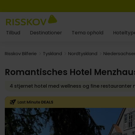
Tilbud
Destinationer
Tema ophold
Hoteltyp
Risskov Bilferie
Tyskland
Nordtyskland
Niedersachse
Romantisches Hotel Menzhau
4 stjernet hotel med wellness og fine restaurante