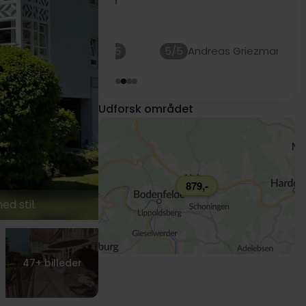
5/5
Andreas Griezmann
Udforsk området
879,-
d stil.
47+
billeder