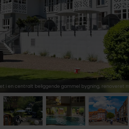
469,-
t i en centralt beliggende gammel bygning, renoveret me
899,-