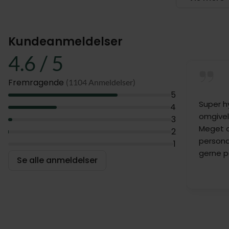
moderne og r
saunaen, Jac
mod et gebyr
Kundeanmeldelser
Der er også m
4.6 / 5
Uslar, kør en
Fremragende
(1104 Anmeldelser)
I får en god
5
aften servere
Super h
4
Der er gratis
omgivel
3
Meget 
2
Værelse
persona
1
gerne p
Se alle anmeldelser
Hotellet har 
En del af hote
værelserne, s
hotellet (Ma
Junior suites