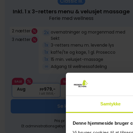
Classic III.
Inkl. 1 x 3-retters menu & velusjet massage
Ferie med wellness
2 nætter
2x
overnatninger og morgenmad med
Sekt
3 nætter
1x
3-retters menu m. levende lys
1x
kaffe/te og kage, 1 gl. Prosecco
1x
15 min. velusjet-massage
∞
Adgang til wellnessafdeling
SALE
SALE
SALE
Aug
979,-
Sep
979,-
Okt
pp
pp
I alt 1958,-
I alt 1958,-
Samtykke
Se kalender
Pris pr. person (pp).
Denne hjemmeside bruger c
Et administrationsgebyr på 89,- pr. booking pålægges.
Vi bruger cookies til at tilpas