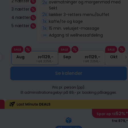
2 nætter
2x
overnatninger og morgenmad med
Sekt
3 nætter
2x
lækker 3-retters menu/buffet
4 nætter
1x
kaffe/te og kage
5 nætter
1x
15 min. velusjet-massage
∞
Adgang til wellnessafdeling
SALE
SALE
SALE
1199,-
Aug
Nov
1129,-
1199,-
Sep
Dec
1129,-
1099,-
Okt
Ja
pp
pp
pp
pp
pp
I alt 2398,-
I alt 2258,-
I alt 2398,-
I alt 2258,-
I alt 2198,-
Se kalender
Pris pr. person (pp).
Et administrationsgebyr på 89,- pr. booking pålægges.
52%
*
Spar op til
fra 879,-