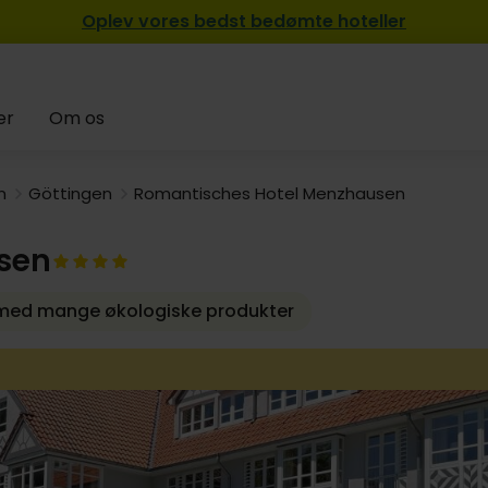
Oplev vores bedst bedømte hoteller
er
Om os
n
Göttingen
Romantisches Hotel Menzhausen
999,-
919,-
1129,-
sen
r med mange økologiske produkter