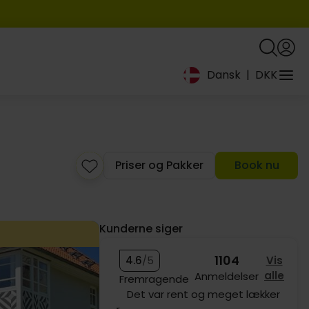
Dansk
|
DKK
849,-
Priser og Pakker
Book nu
Kunderne siger
1104
4.6
/5
Vis
alle
Anmeldelser
Fremragende
Det var rent og meget lækkert.