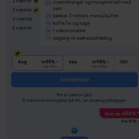
2 nætter
2x
overnatninger og morgenmad med
Sekt
3 nætter
2x
lækker 3-retters menu/buffet
4 nætter
1x
kaffe/te og kage
5 nætter
1x
1 velkomstdrink
∞
Adgang til wellnessafdeling
Aug
959,-
Sep
1199,-
Okt
pp
pp
I alt 1918,-
I alt 2398,-
Se kalender
Pris pr. person (pp).
Et administrationsgebyr på 89,- pr. booking pålægges.
50%
*
Spar op til
fra 979,-