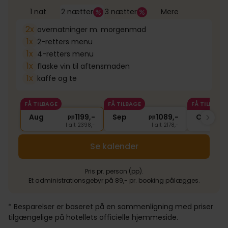
1 nat
2 nætter
3 nætter
Mere
2x
overnatninger m. morgenmad
1x
2-retters menu
1x
4-retters menu
1x
flaske vin til aftensmaden
1x
kaffe og te
FÅ TILBAGE
FÅ TILBAGE
FÅ TILBAGE
Aug
1199,-
Sep
1089,-
Okt
pp
pp
I alt 2398,-
I alt 2178,-
Se kalender
Pris pr. person (pp).
Et administrationsgebyr på 89,- pr. booking pålægges.
* Besparelser er baseret på en sammenligning med priser
tilgængelige på hotellets officielle hjemmeside.