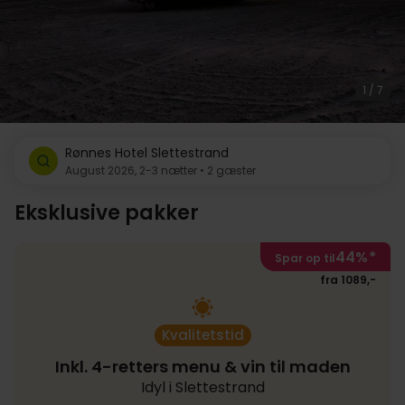
1 / 7
Rønnes Hotel Slettestrand
August 2026, 2-3 nætter • 2 gæster
Eksklusive pakker
44%
*
Spar op til
fra 1089,-
Kvalitetstid
Inkl. 4-retters menu & vin til maden
Idyl i Slettestrand