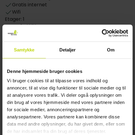
årstidens råvarer. Hotellets bar er det perfekte sted
Gratis internet
at runde dagen af, med en drink og hyggeligt
Wifi
samvær i hyggelige rammer.
Etager: 1
Byggeår: 1978
Der tilbydes gratis parkering og under opholdet har I
Renoveret: 2007
gratis adgang til trådløst internet.
Opladning af elbil: Mod gebyr
Værelser
Restaurant
Samtykke
Detaljer
Om
Rønnes Hotel Slettestrand har 63 nydelige værelser
Restaurant
og der tilbydes både enkelt- og dobbeltværelser,
Denne hjemmeside bruger cookies
Bar
samt dobbeltværelser med en ekstra opredning.
Vi bruger cookies til at tilpasse vores indhold og
Værelse
Værelserne er ca. 20 m² store og har eget
annoncer, til at vise dig funktioner til sociale medier og til
badeværelse med toilet og hårtørrer. Derudover er
at analysere vores trafik. Vi deler også oplysninger om
Værelser i stueetage
værelserne udstyret med et lille siddehjørne,
din brug af vores hjemmeside med vores partnere inden
Daglig rengøring
clockradio og TV med danske og udenlandske
for sociale medier, annonceringspartnere og
Hund: 600 DKK pr. ophold
kanaler.
analysepartnere. Vores partnere kan kombinere disse
data med andre oplysninger, du har givet dem, eller som
Kundeanmeldelser
de har indsamlet fra din brug af deres tjenester.