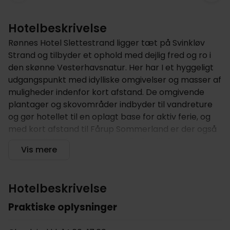
Hotelbeskrivelse
Rønnes Hotel Slettestrand ligger tæt på Svinkløv
Strand og tilbyder et ophold med dejlig fred og ro i
den skønne Vesterhavsnatur. Her har I et hyggeligt
udgangspunkt med idylliske omgivelser og masser af
muligheder indenfor kort afstand. De omgivende
plantager og skovområder indbyder til vandreture
og gør hotellet til en oplagt base for aktiv ferie, og
med kort afstand til Fårup Sommerland er der også
gode muligheder for en hyggelig familieferie.
Vis mere
Hotellet tilbyder
Rønnes Hotel Slettestrand ligger tæt på
Hotelbeskrivelse
Vesterhavet og Svinkløv Strand i det gamle fiskerleje,
Praktiske oplysninger
Slettestrand, i det nordvestlige Jylland. Hotellet er
indrettet i en smuk bygning, som skaber en idyllisk