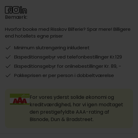
Bemærk:
Hvorfor booke med Risskov Bilferie? Spar mere! Billigere
end hotellets egne priser
Minimum slutrengøring inkluderet
Ekspeditionsgebyr ved telefonbestillinger Kr.129
Ekspeditionsgebyr for onlinebestillinger Kr. 89, -
Pakkeprisen er per person i dobbeltværelse
For vores yderst solide økonomi og
kreditværdighed, har vi igen modtaget
den prestigefyldte AAA-rating af
Bisnode, Dun & Bradstreet.