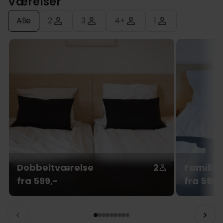
Værelser
Alle
2
3
4+
1
Dobbeltværelse
2
Familie
fra 599,-
fra 599,