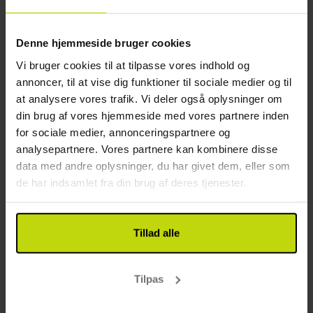
Nærmeste togstation: 1 km
Der er gratis parkering ved hotellet, og under
Nærmeste busstoppested: 0.2 km
opholdet har I gratis adgang til trådløst internet.
Nærmeste lufthavn: 3 km
Denne hjemmeside bruger cookies
Andet
Værelser
Vi bruger cookies til at tilpasse vores indhold og
annoncer, til at vise dig funktioner til sociale medier og til
Gratis parkering
Hotellet har 61 hyggelige værelser, og der er både
at analysere vores trafik. Vi deler også oplysninger om
Gratis internet
enkelt- og dobbeltværelser til rådighed. Derudover
din brug af vores hjemmeside med vores partnere inden
Elevator
kan der tilføjes en ekstra opredning på
for sociale medier, annonceringspartnere og
Etager: 2
dobbeltværelserne. Alle værelserne er indrettet
analysepartnere. Vores partnere kan kombinere disse
Byggeår: 1700-1985
med eget bad og toilet, og udstyret med behagelige
data med andre oplysninger, du har givet dem, eller som
Renoveret: 1985
senge, skrivebord, siddeområde, minibar og
de har indsamlet fra din brug af deres tjenester.
fladskærms-TV.
Restaurant
Tillad alle
Restaurant
Restauranten er lukket søndag fra: 00:00-24:00
Restaurenten er lukket weekender: Sundays
Tilpas
Bar
Middagen serveres på et angivet tidspunkt for