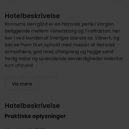
Hotelbeskrivelse
Ronnums Herrgård er en historisk perle i Vargön,
beliggende mellem Vänersborg og Trollhättan. Her
bor I ved bunden af Sveriges største sø, Vänern, og
kan se frem til et ophold med masser af historisk
atmosfære, god mad, afslapning og hygge samt
herlig natur og spændende seværdigheder indenfor
kort afstand.
Hotellet tilbyder
Vis mere
Denne historiske herregård har rødder helt tilbage i
1100-tallet, og tilbyder nogle ganske unikke rammer
for et afslappende ophold. Fra hotellet er der kort
Hotelbeskrivelse
afstand til de to smukke byer, Vänersborg og
Praktiske oplysninger
Trollhättan, som begge har mange oplevelser og
seværdigheder at byde på. Om sommeren er det