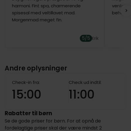
harmoni. Fint spa, charmerende
venligt p
spisesal med veltillavet mad.
behagel
Morgenmad meget fin.
5/5
Erik
Andre oplysninger
Check-in fra:
Check ud indtil:
15:00
11:00
Rabatter til børn
Se de gode priser for børn. For at opnå de
fordelagtige priser skal der være mindst 2