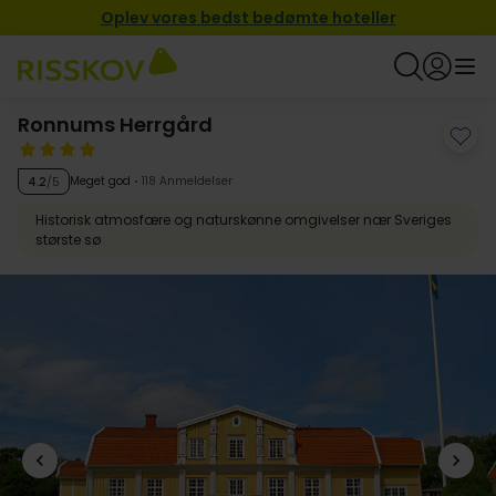
Oplev vores bedst bedømte hoteller
Ronnums Herrgård
Meget god
118 Anmeldelser
4.2
/5
Historisk atmosfære og naturskønne omgivelser nær Sveriges
største sø