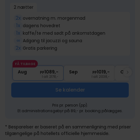
2 nætter
2x
overnatning m. morgenmad
1x
dagens hovedret
1x
kaffe/te med sødt på ankomstdagen
∞
Adgang til jacuzzi og sauna
2x
Gratis parkering
FÅ TILBAGE
Aug
1089,-
Sep
1019,-
Okt
pp
pp
I alt 2178,-
I alt 2038,-
Se kalender
Pris pr. person (pp).
Et administrationsgebyr på 89,- pr. booking pålægges.
* Besparelser er baseret på en sammenligning med priser
tilgængelige på hotellets officielle hjemmeside.