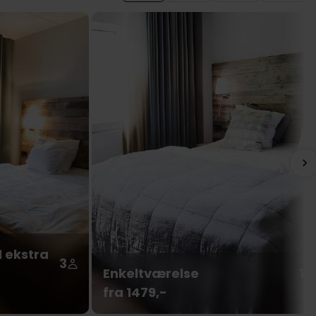
 ekstra
3
Enkeltværelse
1
fra 1479,-