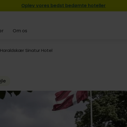
Oplev vores bedst bedømte hoteller
er
Om os
699,-
Haraldskær Sinatur Hotel
jle