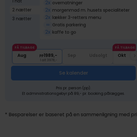
1 nat
2x
overnatninger
2x
2 nætter
morgenmad m. husets specialiteter
2x
lækker 3-retters menu
3 nætter
∞
Gratis parkering
2x
kaffe to go
FÅ TILBAGE
FÅ TILBAGE
Aug
1989,-
Sep
Udsolgt
Okt
pp
I alt 3978,-
Se kalender
Pris pr. person (pp).
Et administrationsgebyr på 89,- pr. booking pålægges.
* Besparelser er baseret på en sammenligning med pris