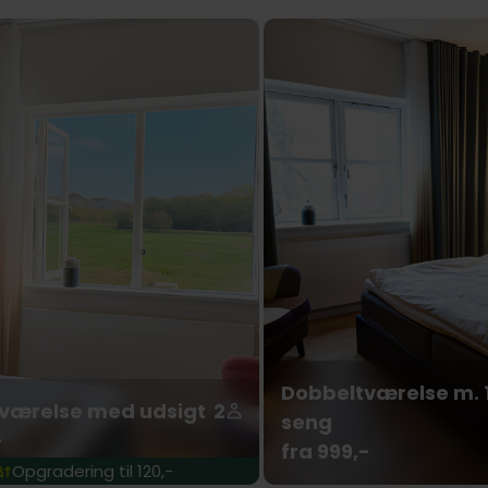
Dobbeltværelse m. 1
værelse med udsigt
2
seng
-
fra 999,-
Opgradering til 120,-