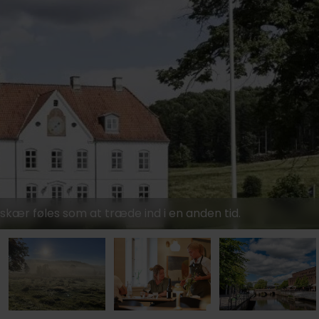
699,-
859,-
kær føles som at træde ind i en anden tid.