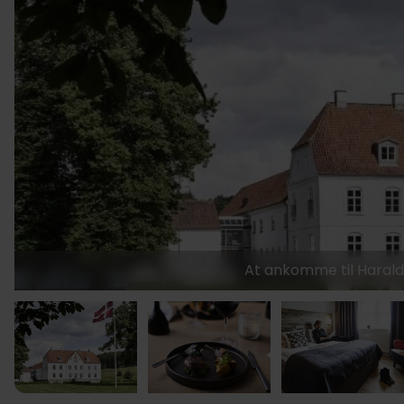
At ankomme til Haralds