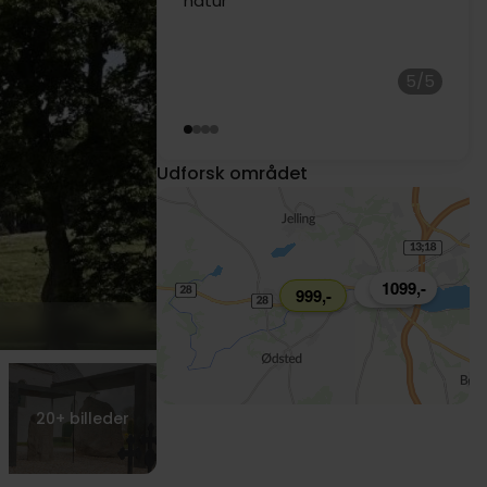
5/5
Udforsk området
1099,-
959,-
999,-
20+
billeder