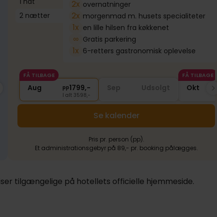
1 nat
2x
overnatninger
2x
2 nætter
morgenmad m. husets specialiteter
1x
en lille hilsen fra køkkenet
∞
Gratis parkering
1x
6-retters gastronomisk oplevelse
FÅ TILBAGE
FÅ TILBAGE
FÅ TILBAGE
FÅ TILBAGE
FÅ T
1989,-
Aug
Nov
1799,-
1989,-
Sep
Dec
Udsolgt
1989,-
Okt
Ja
pp
pp
pp
pp
I alt 3978,-
I alt 3598,-
I alt 3978,-
I alt 3978,-
Se kalender
Pris pr. person (pp).
Et administrationsgebyr på 89,- pr. booking pålægges.
er tilgængelige på hotellets officielle hjemmeside.