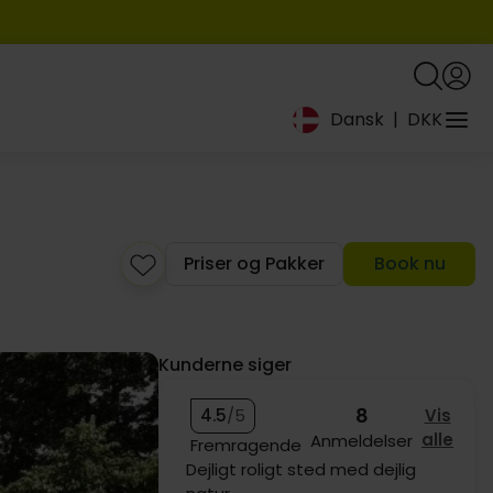
Dansk
|
DKK
1099,-
699,-
969,-
1249,-
Priser og Pakker
Book nu
Kunderne siger
8
4.5
/5
Vis
599,-
alle
Anmeldelser
Fremragende
Super ophold god servixe