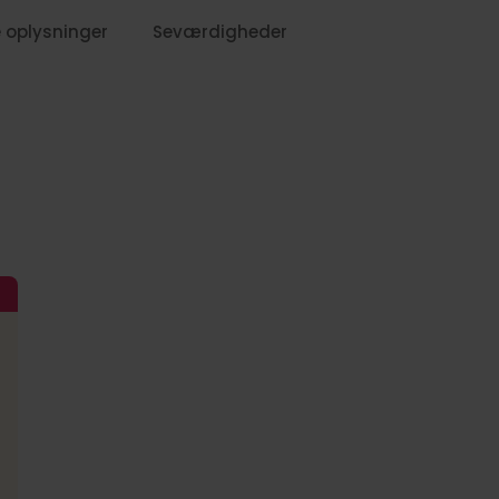
 oplysninger
Seværdigheder
699,-
1269,-
679,-
899,-
19,-
859,-