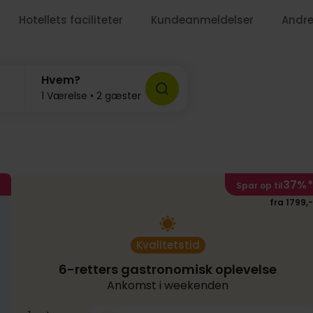
Hotellets faciliteter
Kundeanmeldelser
Andre
859,-
Hvem?
1 Værelse • 2 gæster
37%
*
Spar op til
fra 1799,-
7
Kvalitetstid
6-retters gastronomisk oplevelse
Ankomst i weekenden