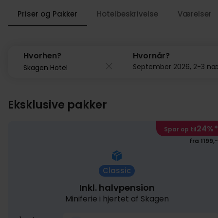
Priser og Pakker
Hotelbeskrivelse
Værelser
Hvorhen?
Hvornår?
Eksklusive pakker
24%
*
Spar op til
fra 1199,-
Classic
Inkl. halvpension
Miniferie i hjertet af Skagen