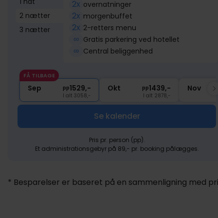
1 nat
2x
overnatninger
2x
2 nætter
morgenbuffet
2x
2-retters menu
3 nætter
∞
Gratis parkering ved hotellet
∞
Central beliggenhed
FÅ TILBAGE
Sep
1529,-
Okt
1439,-
Nov
pp
pp
I alt 3058,-
I alt 2878,-
Se kalender
Pris pr. person (pp).
Et administrationsgebyr på 89,- pr. booking pålægges.
* Besparelser er baseret på en sammenligning med pris