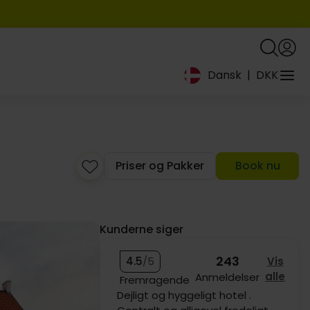
Dansk
|
DKK
Priser og Pakker
Book nu
Kunderne siger
243
4.5
/5
Vis
alle
Anmeldelser
Fremragende
Rent og flot værelse. Dejlig