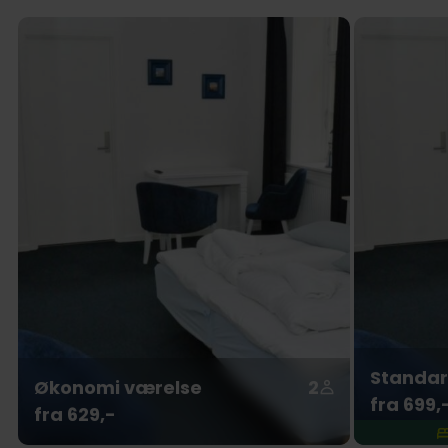
Standar
Økonomi værelse
2
fra 699,
fra 629,-