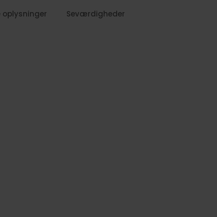
,-
 oplysninger
Seværdigheder
859,-
849,-
579,-