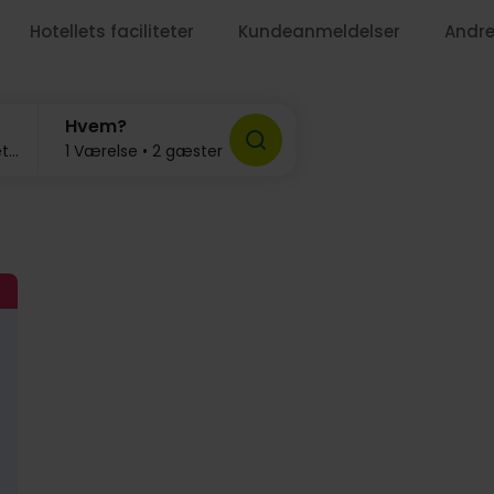
949
Hotellets faciliteter
Kundeanmeldelser
Andre
Hvem?
September 2026, 2-3 nætter
1 Værelse • 2 gæster
929,-
439,-