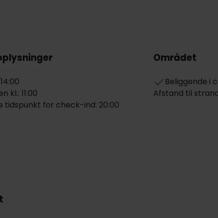
oplysninger
Området
 14:00
Beliggende i 
 kl.: 11:00
Afstand til stran
 tidspunkt for check-ind: 20:00
t