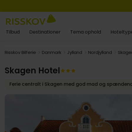
Tilbud
Destinationer
Tema ophold
Hoteltyp
Risskov Bilferie
Danmark
Jylland
Nordjylland
Skage
Skagen Hotel
Ferie centralt i Skagen med god mad og spændend