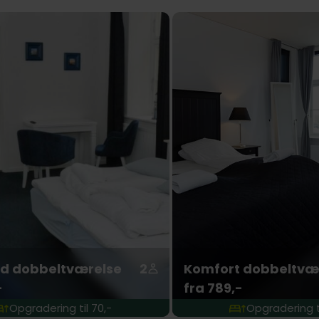
d dobbeltværelse
2
Komfort dobbeltvæ
-
fra 789,-
Opgradering til 70,-
Opgradering ti