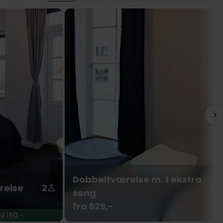
Dobbeltværelse m. 1 ekstra
3
relse
2
seng
fra 629,-
l 160,-