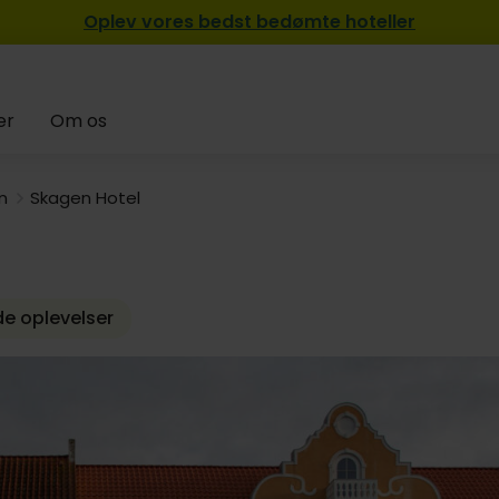
Oplev vores bedst bedømte hoteller
er
Om os
n
Skagen Hotel
e oplevelser