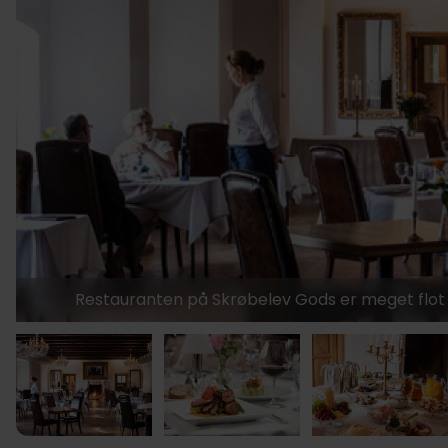
Restauranten på Skrøbelev Gods er meget flot o