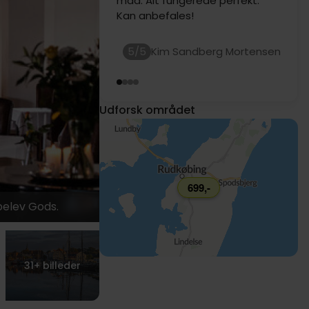
personale
5/5
799,-
Udforsk området
699,-
belev Gods.
31+
billeder