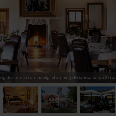
999,-
879,-
639,-
g der er altid en "adelig" stemning i Riddersalen på Skrø