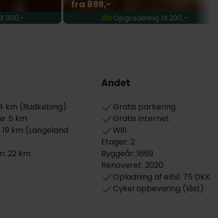
fra 899,-
l 300,-
Opgradering til 200,-
Andet
 4 km (Rudkøbing)
Gratis parkering
sø: 5 km
Gratis internet
 19 km (Langeland
Wifi
Etager: 2
n: 22 km
Byggeår: 1669
Renoveret: 2020
Opladning af elbil: 75 DKK
Cykel opbevaring (låst)