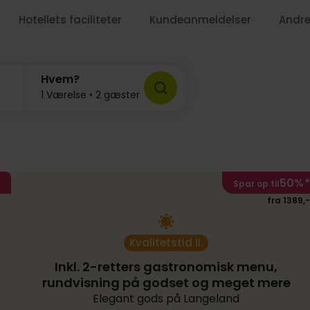
Hotellets faciliteter
Kundeanmeldelser
Andre
Hvem?
1 Værelse • 2 gæster
1159,-
1729,-
50%
*
Spar op til
fra 1389,-
Kvalitetstid II.
Inkl. 2-retters gastronomisk menu,
rundvisning på godset og meget mere
Elegant gods på Langeland
799,-