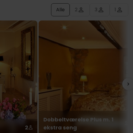
Alle
2
3
1
Dobbeltværelse Plus m. 1
3
2
ekstra seng