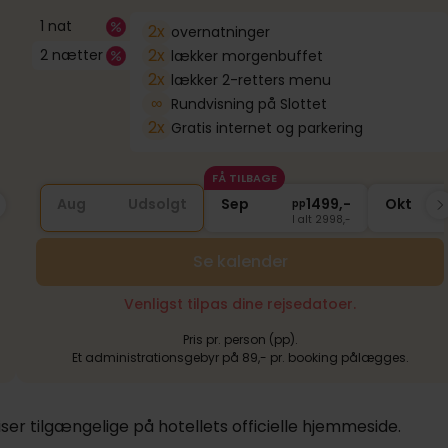
779,-
1 nat
2x
overnatninger
2x
2 nætter
lækker morgenbuffet
2x
lækker 2-retters menu
∞
Rundvisning på Slottet
2x
Gratis internet og parkering
FÅ TILBAGE
FÅ TILBAGE
FÅ T
1799,-
Aug
Nov
Udsolgt
1799,-
Sep
Dec
1499,-
1799,-
Okt
Ja
pp
pp
pp
pp
I alt 3598,-
I alt 3598,-
I alt 2998,-
I alt 3598,-
Se kalender
Venligst tilpas dine rejsedatoer.
Pris pr. person (pp).
Et administrationsgebyr på 89,- pr. booking pålægges.
er tilgængelige på hotellets officielle hjemmeside.