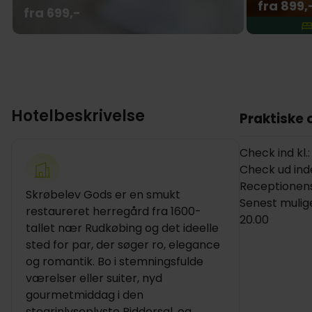
fra 899,
fra 699,-
Hotelbeskrivelse
Praktiske 
Check ind kl.:
Check ud inden
Receptionens
Skrøbelev Gods er en smukt
Senest mulige
restaureret herregård fra 1600-
20.00
tallet nær Rudkøbing og det ideelle
sted for par, der søger ro, elegance
og romantik. Bo i stemningsfulde
værelser eller suiter, nyd
gourmetmiddag i den
stearinlysoplyste Riddersal, og