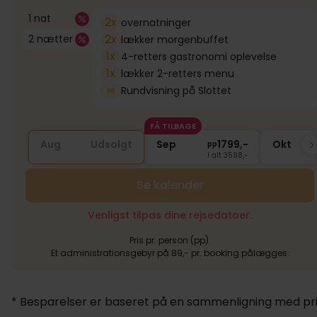
1 nat
2x
overnatninger
2x
2 nætter
lækker morgenbuffet
1x
4-retters gastronomi oplevelse
1x
lækker 2-retters menu
∞
Rundvisning på Slottet
FÅ TILBAGE
Aug
Udsolgt
Sep
1799,-
Okt
pp
I alt 3598,-
Se kalender
Venligst tilpas dine rejsedatoer.
Pris pr. person (pp).
Et administrationsgebyr på 89,- pr. booking pålægges.
* Besparelser er baseret på en sammenligning med pris