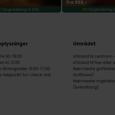
-
fra 999,-
Opgradering til 200,-
Opgradering ti
oplysninger
Området
 14.00-19.00
Afstand til centrum:
 kl.: 11.00
Afstand til hav eller 
 åbningstider: 8.00-17.00
Nærmeste golfbane:
 tidspunkt for check-ind:
Golfbane)
Nærmeste togstatio
(Svendborg)