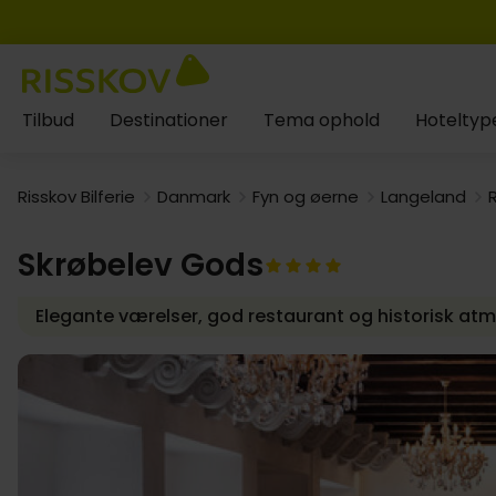
Tilbud
Destinationer
Tema ophold
Hoteltyp
Risskov Bilferie
Danmark
Fyn og øerne
Langeland
Skrøbelev Gods
Elegante værelser, god restaurant og historisk a