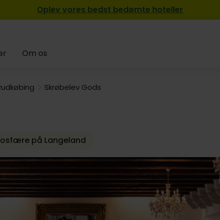
Oplev vores bedst bedømte hoteller
er
Om os
1299,-
699,
Rudkøbing
Skrøbelev Gods
799,-
619,-
tmosfære på Langeland
849,-
1049,-