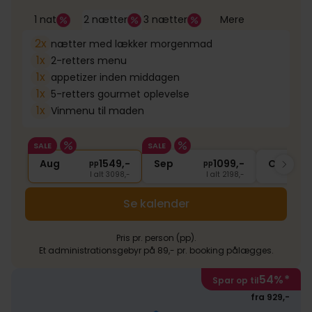
1 nat
2 nætter
3 nætter
Mere
2x
nætter med lækker morgenmad
1x
2-retters menu
1x
appetizer inden middagen
1x
5-retters gourmet oplevelse
1x
Vinmenu til maden
SALE
SALE
Aug
1549,-
Sep
1099,-
Okt
pp
pp
I alt 3098,-
I alt 2198,-
Se kalender
Pris pr. person (pp).
Et administrationsgebyr på 89,- pr. booking pålægges.
54%
*
Spar op til
fra 929,-