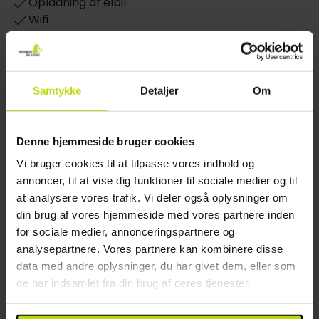
Opladning af elbil
Wifi
Værelserne
Etager: 1
Værelserne på Slukefter Kro er enkle, men rene,
Restaurant
komfortable og velholdte. De afspejler kroens
historiske karakter. Hvert af de 52 værelser
Samtykke
Detaljer
Om
Restaurant
garanterer gæsten en nats hvile i indtagende
Bar
omgivelser væk fra den sociale summen i
Mulighed for laktosefri mad
fællesområderne. Juniorsuiter, standard- eller
Denne hjemmeside bruger cookies
Mulighed for glutenfri mad
komfortværelser kan bookes til 1 til 4 gæster pr.
Mulighed for vegetar mad
Vi bruger cookies til at tilpasse vores indhold og
værelse.
Restauranten er åben weekender
annoncer, til at vise dig funktioner til sociale medier og til
Åbningstider i baren: 14:00-23:30
at analysere vores trafik. Vi deler også oplysninger om
din brug af vores hjemmeside med vores partnere inden
Værelse
for sociale medier, annonceringspartnere og
analysepartnere. Vores partnere kan kombinere disse
Hund: 200 dkk pr. dag
data med andre oplysninger, du har givet dem, eller som
Kun slutrengøring inkluderet
de har indsamlet fra din brug af deres tjenester.
Værelser i stueetage
TV på værelset