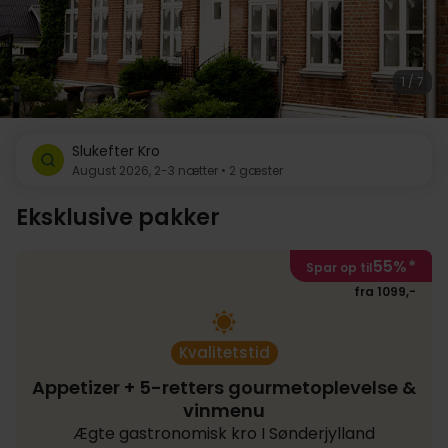
1 / 7
Slukefter Kro
August 2026, 2-3 nætter • 2 gæster
Eksklusive pakker
55%
*
Spar op til
fra 1099,-
Kvalitetstid
Appetizer + 5-retters gourmetoplevelse &
vinmenu
Ægte gastronomisk kro I Sønderjylland