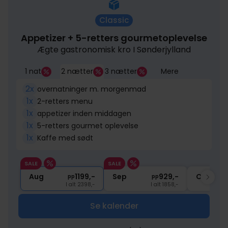
Classic
Appetizer + 5-retters gourmetoplevelse
Ægte gastronomisk kro I Sønderjylland
1 nat
2 nætter
3 nætter
Mere
2x
overnatninger m. morgenmad
1x
2-retters menu
1x
appetizer inden middagen
1x
5-retters gourmet oplevelse
1x
Kaffe med sødt
SALE
SALE
Aug
1199,-
Sep
929,-
Okt
pp
pp
I alt 2398,-
I alt 1858,-
Se kalender