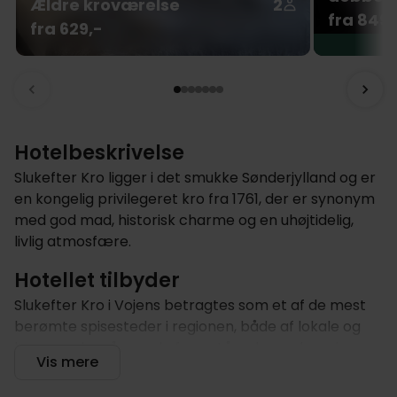
Ældre kroværelse
2
fra 849,
fra 629,-
Hotelbeskrivelse
Slukefter Kro ligger i det smukke Sønderjylland og er
en kongelig privilegeret kro fra 1761, der er synonym
med god mad, historisk charme og en uhøjtidelig,
livlig atmosfære.
Hotellet tilbyder
Slukefter Kro i Vojens betragtes som et af de mest
berømte spisesteder i regionen, både af lokale og
besøgende, på grund af enestående mad og vin.
Vis mere
Middagen på Slukefter Kro er højdepunktet på dit
ophold. Kroens a la carte-menu afspejler balancen