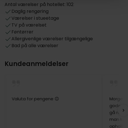
Antal værelser på hotellet: 102
Daglig rengøring
Værelser i stueetage
TV på værelset
Føntørrer
Allergivenlige værelser tilgængelige
Bad på alle værelser
Kundeanmeldelser
Valuta for pengene 😊
Morgenma
gode ren
gå rundt 
man kan 
ophold