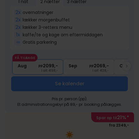
1 nat
2 nætter
3 nætter
2x
overnatninger
2x
lækker morgenbuffet
2x
lækker 3-retters menu
1x
kaffe/te og kage om eftermiddagen
∞
Gratis parkering
FÅ TILBAGE
Aug
2099,-
Sep
2069,-
Okt
pp
pp
I alt 4198,-
I alt 4138,-
Se kalender
Pris pr. person (pp).
Et administrationsgebyr på 89,- pr. booking pålægges.
21%
*
Spar op til
fra 2349,-