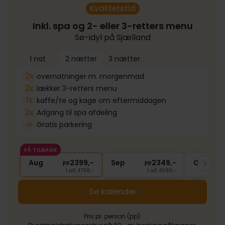
Kvalitetstid
Inkl. spa og 2- eller 3-retters menu
Sø-idyl på Sjælland
1 nat
2 nætter
3 nætter
2x
overnatninger m. morgenmad
2x
lækker 3-retters menu
1x
kaffe/te og kage om eftermiddagen
2x
Adgang til spa afdeling
∞
Gratis parkering
FÅ TILBAGE
Aug
2399,-
Sep
2349,-
Okt
pp
pp
I alt 4798,-
I alt 4698,-
Se kalender
Pris pr. person (pp).