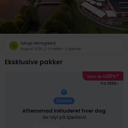
1 / 7
Sørup Herregaard
August 2026, 2-3 nætter • 2 gæster
Eksklusive pakker
20%
*
Spar op til
fra 2069,-
Classic
Aftensmad inkluderet hver dag
Sø-idyl på Sjælland