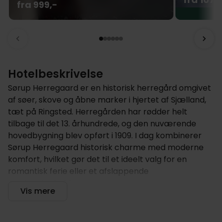
fra 999,-
Hotelbeskrivelse
Sørup Herregaard er en historisk herregård omgivet
af søer, skove og åbne marker i hjertet af Sjælland,
tæt på Ringsted. Herregården har rødder helt
tilbage til det 13. århundrede, og den nuværende
hovedbygning blev opført i 1909. I dag kombinerer
Sørup Herregaard historisk charme med moderne
komfort, hvilket gør det til et ideelt valg for en
romantisk ferie eller et afslappende
weekendophold.
Vis mere
Hotellet tilbyder
Et ophold på Sørup Herregaard føles som en rejse