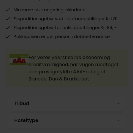
Minimum slutrengøring inkluderet
Ekspeditionsgebyr ved telefonbestillinger Kr.129
Ekspeditionsgebyr for onlinebestillinger Kr. 89, -
Pakkeprisen er per person i dobbeltværelse
For vores yderst solide økonomi og
kreditværdighed, har vi igen modtaget
den prestigefyldte AAA-rating af
Bisnode, Dun & Bradstreet.
Tilbud
Hoteltype