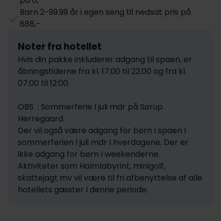
på 0,-
Barn 2-99.99 år i egen seng til nedsat pris på
888,-
Noter fra hotellet
Hvis din pakke inkluderer adgang til spaen, er 
åbningstiderne fra kl. 17:00 til 22:00 og fra kl. 
07:00 til 12:00.

OBS  : Sommerferie I juli mdr på Sørup 
Herregaard.

Der vil også være adgang for børn I spaen I 
sommerferien I juli mdr I hverdagene. Der er 
ikke adgang for børn I weekenderne. 

Aktiviteter som Halmlabyrint, minigolf, 
skattejagt mv vil være til fri afbenyttelse af alle 
hotellets gæster I denne periode.