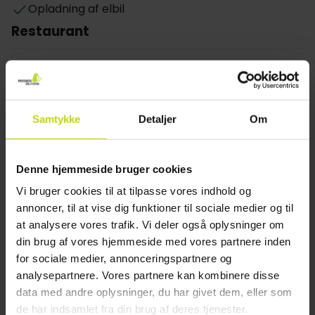
WiFi, fladskærmstv, te- og kaffefaciliteter og en
Opladning af elbil
arbejdsplads samt eget badeværelse med gratis
Restaurant
toiletartikler. Mange af værelserne har også
naturskøn udsigt, hvilket giver et strejf af natur til din
Hotel vælger menu el. buffet
oplevelse.
Restaurant
Mulighed for laktosefri mad
Mulighed for glutenfri mad
Samtykke
Detaljer
Om
Mulighed for vegetar mad
Bar
Denne hjemmeside bruger cookies
Værelse
Vi bruger cookies til at tilpasse vores indhold og
Hund
annoncer, til at vise dig funktioner til sociale medier og til
Daglig rengøring
at analysere vores trafik. Vi deler også oplysninger om
Mulighed for rygerværelser
din brug af vores hjemmeside med vores partnere inden
TV på værelset
for sociale medier, annonceringspartnere og
Føntørrer
analysepartnere. Vores partnere kan kombinere disse
Allergivenlige værelser tilgængelige
data med andre oplysninger, du har givet dem, eller som
Bad på alle værelser
de har indsamlet fra din brug af deres tjenester.