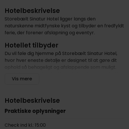
Hotelbeskrivelse
Storebælt Sinatur Hotel ligger langs den
naturskønne midtfynske kyst og tilbyder en fredfyldt
ferie, der forener afslapning og eventyr.
Hotellet tilbyder
Du vil føle dig hjemme på Storebælt Sinatur Hotel,
hvor hver eneste detalje er designet til at gøre dit
ophold så behageligt og afslappende som muligt.
Start dagen med en lækker økologisk morgenbuffet
Vis mere
i hotellets restaurant, hvor lokale ingredienser giver
friskhed til hvert måltid. I løbet af dagen kan du nyde
frokost og middag i en indbydende atmosfære. Når
Hotelbeskrivelse
det bliver aften, kan du slå dig ned i loungeområdet
og slappe af med en drink. Receptionen er
Praktiske oplysninger
bemandet 24/7, så der er altid nogen, der kan
hjælpe med alt, hvad du har brug for. Der er gratis
Check ind kl.: 15:00