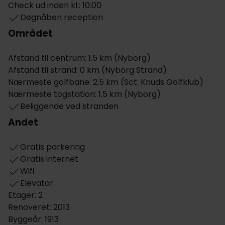
parkering og gratis cykeludlejning på hotellet.
Check ud inden kl.: 10:00
Døgnåben reception
Storebælt Sinatur Hotel er porten til Fyns naturlige
Området
skønhed og charme. Fra hotellet er der udsigt til
Storebæltsbroen og direkte adgang til stranden,
perfekt til en sommerdukkert eller en forfriskende
Afstand til centrum: 1.5 km (Nyborg)
vintervandring langs kysten. Indenfor kort afstand
Afstand til strand: 0 km (Nyborg Strand)
venter den historiske by Nyborg med
Nærmeste golfbane: 2.5 km (Sct. Knuds Golfklub)
brostensbelagte gader, hyggelige caféer og unikke
Nærmeste togstation: 1.5 km (Nyborg)
seværdigheder. Nyborg Slot, en smukt bevaret
Beliggende ved stranden
middelalderfæstning, giver et indblik i regionens rige
Andet
historie, mens den lokale lystbådehavn og
gågaderne bidrager til byens charme. Hele Fyn er
Gratis parkering
perfekt til at udforske naturstier, cykelruter og
Gratis internet
nærliggende landsbyer, som giver enhver rejse et
Wifi
tidløst præg.
Elevator
Etager: 2
Værelser
Renoveret: 2013
Hvert værelse har en seng af god kvalitet, gratis
Byggeår: 1913