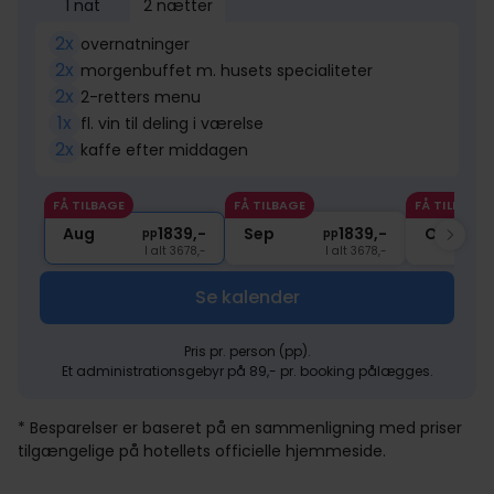
1 nat
2 nætter
2x
overnatninger
2x
morgenbuffet m. husets specialiteter
2x
2-retters menu
1x
fl. vin til deling i værelse
2x
kaffe efter middagen
FÅ TILBAGE
FÅ TILBAGE
FÅ TILBAGE
Aug
1839,-
Sep
1839,-
Okt
pp
pp
I alt 3678,-
I alt 3678,-
Se kalender
Pris pr. person (pp).
Et administrationsgebyr på 89,- pr. booking pålægges.
* Besparelser er baseret på en sammenligning med priser
tilgængelige på hotellets officielle hjemmeside.