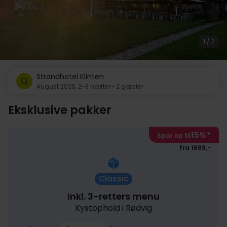
1 / 7
Strandhotel Klinten
August 2026, 2-3 nætter • 2 gæster
Eksklusive pakker
15%
*
Spar op til
fra 1689,-
Classic
Inkl. 3-retters menu
Kystophold i Rødvig