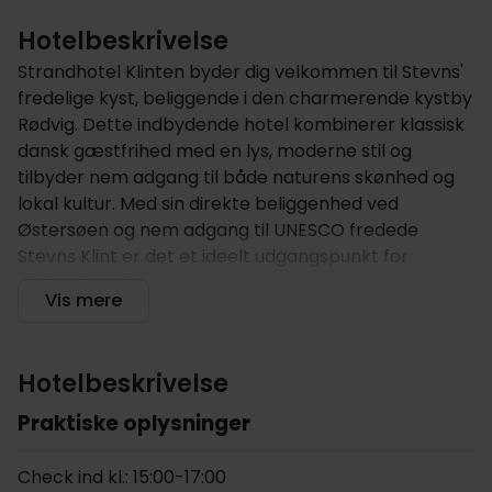
Hotelbeskrivelse
Strandhotel Klinten byder dig velkommen til Stevns'
fredelige kyst, beliggende i den charmerende kystby
Rødvig. Dette indbydende hotel kombinerer klassisk
dansk gæstfrihed med en lys, moderne stil og
tilbyder nem adgang til både naturens skønhed og
lokal kultur. Med sin direkte beliggenhed ved
Østersøen og nem adgang til UNESCO fredede
Stevns Klint er det et ideelt udgangspunkt for
afslapning eller udforskning langs Danmarks
Vis mere
naturskønne kystlinje.
Hotellet tilbyder
Hotelbeskrivelse
Hotellet er omgivet af haver og har en fantastisk
havudsigt og er designet med henblik på afslappet
Praktiske oplysninger
komfort og fritid. Nyd din morgenmad i den luftige
restaurant, hvor store vinduer lukker masser af
Check ind kl.: 15:00-17:00