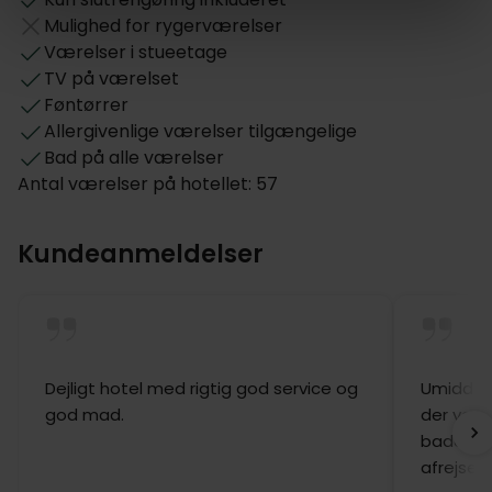
Mulighed for rygerværelser
Værelser i stueetage
TV på værelset
Føntørrer
Allergivenlige værelser tilgængelige
Bad på alle værelser
Antal værelser på hotellet: 57
Kundeanmeldelser
Dejligt hotel med rigtig god service og
Umiddelb
god mad.
der var 
badevær
afrejsen.