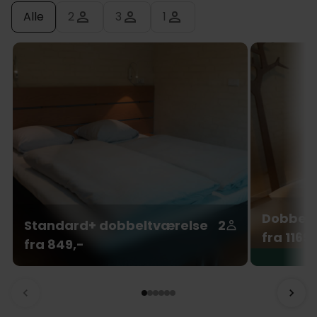
Alle
2
3
1
Dobbelt
Standard+ dobbeltværelse
2
fra 1169,
fra 849,-