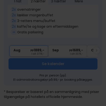
1 nat
2 nætter
3 nætter
Mere
2x
overnatninger
2x
lækker morgenbuffet
2x
3-retters menu/buffet
2x
kaffe/te og kage om eftermiddagen
∞
Gratis parkering
Aug
1889,-
Sep
1689,-
Okt
pp
pp
I alt 3778,-
I alt 3378,-
Se kalender
Pris pr. person (pp).
Et administrationsgebyr på 89,- pr. booking pålægges.
* Besparelser er baseret på en sammenligning med priser
tilgængelige på hotellets officielle hjemmeside.