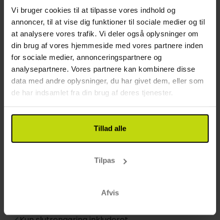
Værelser
Gratis internet
Vi bruger cookies til at tilpasse vores indhold og
Wifi
annoncer, til at vise dig funktioner til sociale medier og til
Værelserne på Strandhotel Klinten er lyse, moderne
Etager: 1
at analysere vores trafik. Vi deler også oplysninger om
og omhyggeligt indrettede for at sikre din komfort.
Byggeår: 1981
din brug af vores hjemmeside med vores partnere inden
Alle værelser har eget badeværelse med
Renoveret: 2017
for sociale medier, annonceringspartnere og
toiletartikler, gratis WiFi, fladskærms-tv og
Opladning af elbil: 150 DKK
analysepartnere. Vores partnere kan kombinere disse
hårtørrer. Nogle af værelserne har balkon eller
Cykel opbevaring (låst)
data med andre oplysninger, du har givet dem, eller som
terrasse med havudsigt, hvilket skaber en rolig
Kan man opbevare cykler på værelset?: No
de har indsamlet fra din brug af deres tjenester.
atmosfære for et afslappende ophold.
Restaurant
Tillad alle
Restaurant
Hotel vælger menu el. buffet
Mulighed for laktosefri mad
Tilpas
Mulighed for glutenfri mad
Mulighed for vegetar mad
Afvis
Værelse
Kun slutrengøring inkluderet