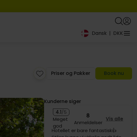
Dansk
|
DKK
Priser og Pakker
Book nu
Kunderne siger
4.1
/5
8
Vis alle
Meget
Anmeldelser
god
Et rigtig dejligt hotel, så