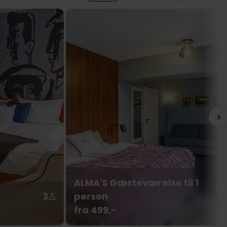
ALMA'S Gæsteværelse til 1
1
3
person
fra 499,-