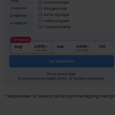
1 nat
2x
overnatninger
2x
2 nætter
morgenmad
2x
Kaffe og kage
3 nætter
1x
velkomstgave
4 nætter
1x
1 velkomstdrink
FÅ TILBAGE
Aug
599,-
Sep
699,-
Okt
pp
pp
I alt 1198,-
I alt 1398,-
Se kalender
Pris pr. person (pp).
Et administrationsgebyr på 89,- pr. booking pålægges.
* Besparelser er baseret på en sammenligning med pris