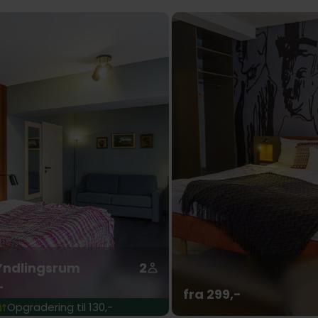
Yndlingsrum
2
-
fra 299,-
Opgradering til 130,-