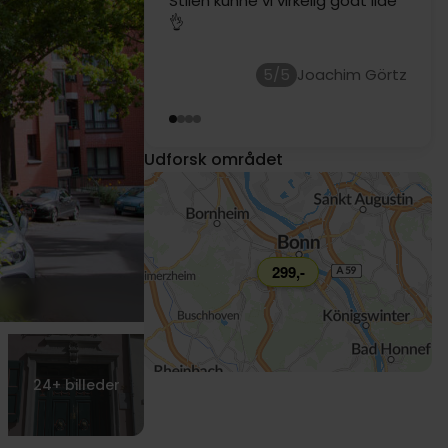
hyggeligt og personalet var
meget venligt.
5/5
Birgit Bosse
Udforsk området
299,-
24+
billeder
1139,-