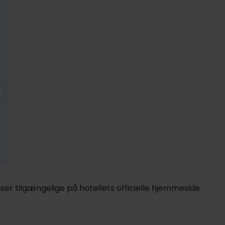
699,-
Nov
599,-
Dec
599,-
pp
pp
pp
I alt 1398,-
I alt 1198,-
I alt 1198,-
er tilgængelige på hotellets officielle hjemmeside.