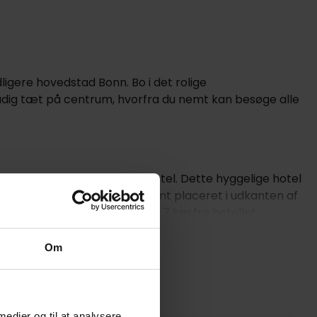
ligere hovedstad Bonn. Bo i det rolige
adig tæt på centrum, hvorfra du nemt kan besøge alle
 ved Tante ALMA's Bonner Hotel. Dette hyggelige hotel
er du hotellet ganske bekvemt placeret i udkanten af ​​
ården - blot en gåtur på 1,7 km fra hotellet.
 min være fremme ved Poppelsdorfer Slottet og på kun 5
Om
nestole i hotellets opholdsstue og genopleve dagen,
vil straks føle dig godt tilpas. Tante Alma's
10:00. Det er også muligt at bestille værelser i
 medier og til at analysere