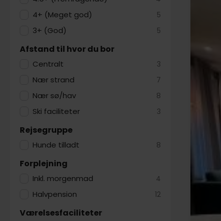
4+ (Meget god)
5
3+ (God)
5
Afstand til hvor du bor
Centralt
3
Nær strand
7
Nær sø/hav
8
Ski faciliteter
3
Rejsegruppe
Hunde tilladt
8
Forplejning
Inkl. morgenmad
4
Halvpension
12
Værelsesfaciliteter