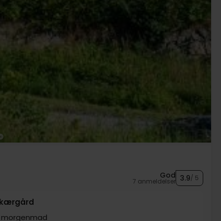
God
3.9
/ 5
7 anmeldelser
skærgård
m. morgenmad