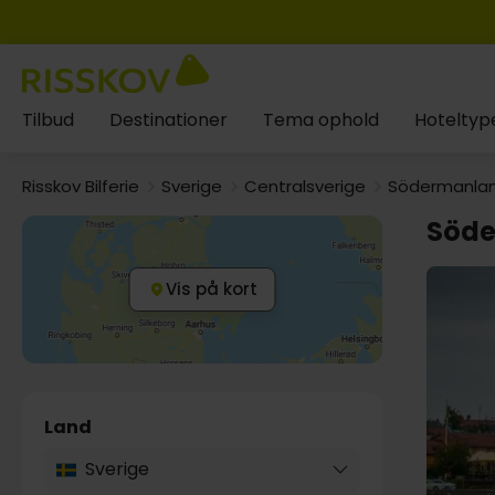
Tilbud
Destinationer
Tema ophold
Hoteltyp
Risskov Bilferie
Sverige
Centralsverige
Södermanla
Söd
Vis på kort
Land
Sverige