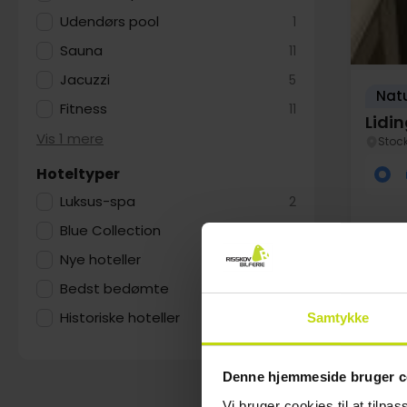
Udendørs pool
1
Sauna
11
Jacuzzi
5
Nat
Fitness
11
Lidi
Vis 1 mere
Stoc
Hoteltyper
Luksus-spa
2
Blue Collection
1
Nye hoteller
1
Bedst bedømte
9
Historiske hoteller
1
Samtykke
Au
Denne hjemmeside bruger c
Vi bruger cookies til at tilpas