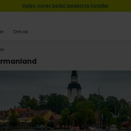
Oplev vores bedst bedømte hoteller
er
Om os
nd
ermanland