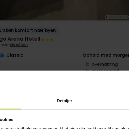
urskøn komfort nær byen
ngö Arena Hotell
kholm
Vis på kort
Classic
Ophold med morgen
1x
overnatning
1x
morgenmad
1x
mousserende vel
∞
Gratis kaffe/te 
∞
Gratis internet
Detaljer
g
479,-
Sep
479,-
Okt
479,-
pp
pp
pp
ookies
I alt 958,-
I alt 958,-
I alt 958,-
se vores indhold og annoncer, til at vise dig funktioner til sociale