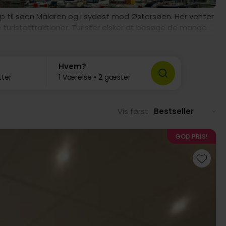
 op til søen Mälaren og i sydøst mod Østersøen. Her venter
turistattraktioner. Turister elsker at besøge de mange
de til fods og på cykel. Desuden findes her mange
Hvem?
Eskilstuna Zoo lokker mange turister til, specielt
tter
1 Værelse • 2 gæster
aktioner. Munktellmuseet i Eskilstuna er også en
 går igang! Fra Mariefred kan I sejle med båd ud på søen
Vis først:
Bestseller
GOD PRIS!