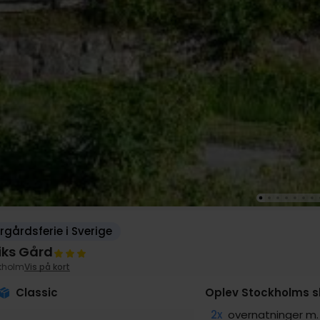
gårdsferie i Sverige
iks Gård
kholm
Vis på kort
Classic
Oplev Stockholms 
2x
overnatninger 