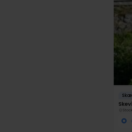
Skær
Skev
Stoc