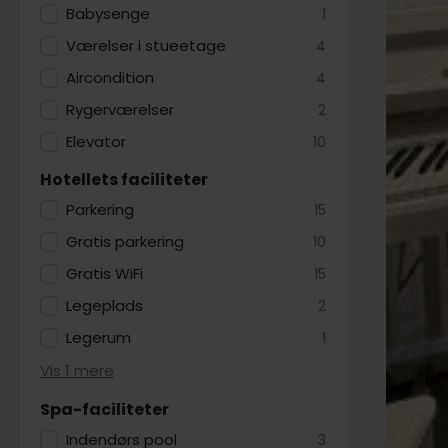
Babysenge
1
Værelser i stueetage
4
Aircondition
4
Rygerværelser
2
Elevator
10
Hotellets faciliteter
Parkering
15
Gratis parkering
10
Gratis WiFi
15
Legeplads
2
Legerum
1
Vis 1 mere
Spa-faciliteter
Indendørs pool
3