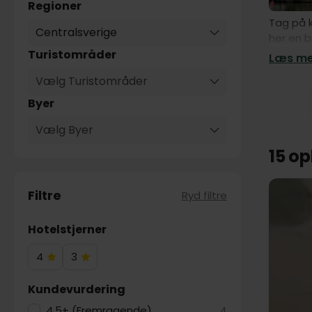
Regioner
Tag på k
Centralsverige
her en b
hyggelig
Turistområder
Læs mer
seværdig
Vælg Turistområder
Nynäs sl
Byer
børnefa
spændend
Vælg Byer
Mälaren 
15 o
Filtre
Ryd filtre
Hotelstjerner
4
3
4
3
Hotelstjerner
Hotelstjerner
Kundevurdering
4.5+ (Fremragende)
4