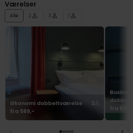
Værelser
Alle
2
3
1
Busines
dobbelt
Økonomi dobbeltværelse
2
fra 639,
fra 569,-