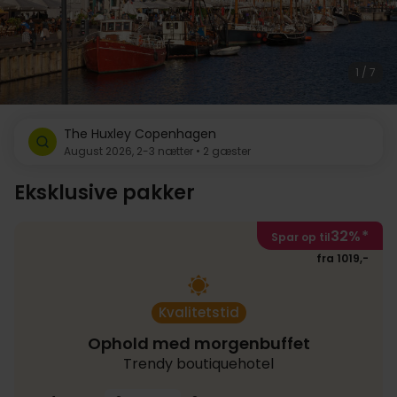
1 / 7
The Huxley Copenhagen
August 2026, 2-3 nætter • 2 gæster
Eksklusive pakker
32%
*
Spar op til
fra 1019,-
Kvalitetstid
Ophold med morgenbuffet
Trendy boutiquehotel