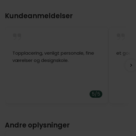
Kundeanmeldelser
Topplacering, venligt personale, fine
et godt 
værelser og designskole.
5/5
Andre oplysninger