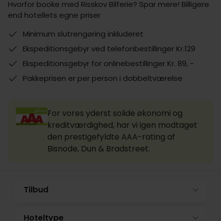
Hvorfor booke med Risskov Bilferie? Spar mere! Billigere
end hotellets egne priser
Minimum slutrengøring inkluderet
Ekspeditionsgebyr ved telefonbestillinger Kr.129
Ekspeditionsgebyr for onlinebestillinger Kr. 89, -
Pakkeprisen er per person i dobbeltværelse
For vores yderst solide økonomi og
kreditværdighed, har vi igen modtaget
den prestigefyldte AAA-rating af
Bisnode, Dun & Bradstreet.
Tilbud
Hoteltype