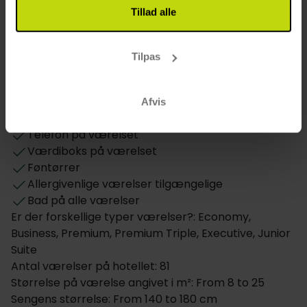
Åbningstider i baren: 24/7
Tillad alle
Værelse
Tilpas
Hund: 250 DKK pr. dag
Daglig rengøring
Værelser i stueetage
Afvis
TV på værelset
Telefon på værelset
Værdiboks på værelset
Føntørrer
Allergivenlige værelser tilgængelige
Bad på alle værelser
Er der forskellige typer værelser?: Economy,
Business, Premium, Premium Triple, Executive, Junior
Suite
Antal værelser på hotellet: 81
Størrelse på værelse angivet i m²: From 8 to 25
Sengens størrelse: From 140 to 180 cm