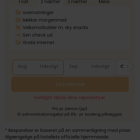
1 nat
2 nætter
3 nætter
Mere
2x
overnatninger
2x
lækker morgenmad
1x
Velkomstbobler m. dry snacks
∞
Sen check ud
2x
Gratis internet
Aug
Udsolgt
Sep
Udsolgt
Okt
Se kalender
Venligst tilpas dine rejsedatoer.
Pris pr. person (pp).
Et administrationsgebyr på 89,- pr. booking pålægges.
* Besparelser er baseret på en sammenligning med priser
tilgængelige på hotellets officielle hjemmeside.