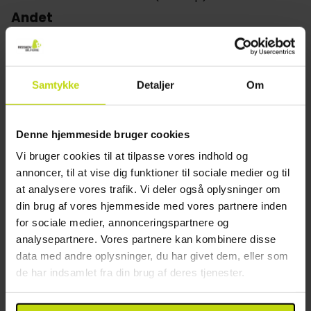
Andet
Parkering mod gebyr
Gratis internet
Wifi
Samtykke
Detaljer
Om
Elevator
Etager: 5
Byggeår: 1955
Denne hjemmeside bruger cookies
Renoveret: 2020
Vi bruger cookies til at tilpasse vores indhold og
Opladning af elbil
annoncer, til at vise dig funktioner til sociale medier og til
Parkering i garage
at analysere vores trafik. Vi deler også oplysninger om
Restaurant
din brug af vores hjemmeside med vores partnere inden
for sociale medier, annonceringspartnere og
analysepartnere. Vores partnere kan kombinere disse
Kun morgenmadsrestaurant
data med andre oplysninger, du har givet dem, eller som
Bar
de har indsamlet fra din brug af deres tjenester.
Mulighed for laktosefri mad
Mulighed for glutenfri mad
Mulighed for vegetar mad