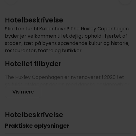
Hotelbeskrivelse
Skal I en tur til København? The Huxley Copenhagen
byder jer velkommen til et dejligt ophold i hjertet af
staden, tæt på byens spændende kultur og historie,
restauranter, teatre og butikker.
Hotellet tilbyder
The Huxley Copenhagen er nyrenoveret i 2020 i et
stilfuldt, afslappet design med danske designmøbler
lavet specielt til hotellet. Når I ankommer, kan I nyde
Vis mere
en gratis drink, eller en kop varm kaffe eller the, som
en del af pakken. Start dagen godt med hotellets
varierede og lækre morgenmad, inden Københavns
Hotelbeskrivelse
overflødighedshorn venter: Efter fem minutter på
Praktiske oplysninger
gåben, er I på strøget. To gader væk finder I Nyhavn
med spændende cafeer og restauranter. Hotellet