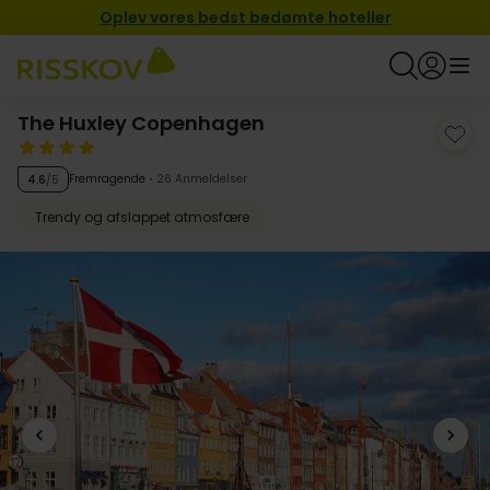
Oplev vores bedst bedømte hoteller
The Huxley Copenhagen
Fremragende
26 Anmeldelser
4.6
/5
Trendy og afslappet atmosfære