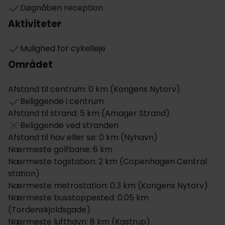
Døgnåben reception
befinder sig i et levende kvarter med anerkendte
Aktiviteter
restauranter, uformel streetfood, hyggelige cafeer,
gallerier, og sprælske spillesteder.
Mulighed for cykelleje
Der er nem parkering tæt på hotellet mod et
Området
dagligt gebyr, og I tilbydes også cykler til leje. The
Huxley Copenhagen er opkaldt efter hotellets
Afstand til centrum: 0 km (Kongens Nytorv)
venlige hund, og jeres hund er naturligvis også
Beliggende i centrum
velkommen.
Afstand til strand: 5 km (Amager Strand)
Værelserne
Beliggende ved stranden
Afstand til hav eller sø: 0 km (Nyhavn)
Hotellets 81 indbydende værelser findes i forskellige
Nærmeste golfbane: 6 km
størrelser, og passer godt til både par, familier og
Nærmeste togstation: 2 km (Copenhagen Central
grupper. Værelserne er indrettet med danske
station)
designmøbler, og udmærker sig ved de yderst
Nærmeste metrostation: 0.3 km (Kongens Nytorv)
komfortable senge. Alle værelser har eget
Nærmeste busstoppested: 0.05 km
brusebad, fjernsyn, telefon, minibox og hårtørrer.
(Tordenskjoldsgade)
Hotellet tilbyder også allergivenlige værelser.
Nærmeste lufthavn: 8 km (Kastrup)