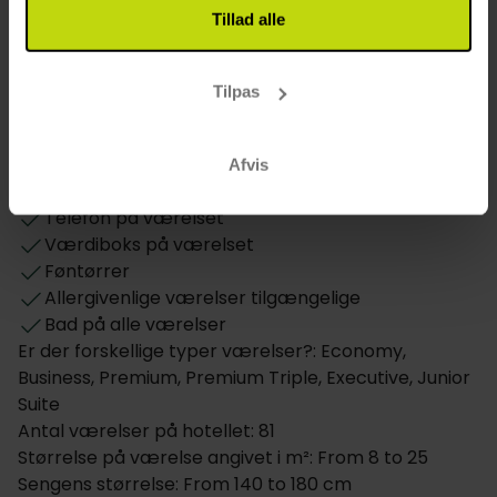
Åbningstider i baren: 24/7
Tillad alle
Værelse
Tilpas
Hund: 250 DKK pr. dag
Daglig rengøring
Værelser i stueetage
Afvis
TV på værelset
Telefon på værelset
Værdiboks på værelset
Føntørrer
Allergivenlige værelser tilgængelige
Bad på alle værelser
Er der forskellige typer værelser?: Economy,
Business, Premium, Premium Triple, Executive, Junior
Suite
Antal værelser på hotellet: 81
Størrelse på værelse angivet i m²: From 8 to 25
Sengens størrelse: From 140 to 180 cm