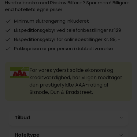
Hvorfor booke med Risskov Bilferie? Spar mere! Billigere
end hotellets egne priser
Minimum slutrengøring inkluderet
Ekspeditionsgebyr ved telefonbestillinger Kr.129
Ekspeditionsgebyr for onlinebestillinger Kr. 89, -
Pakkeprisen er per person i dobbeltværelse
For vores yderst solide økonomi og
kreditværdighed, har vi igen modtaget
den prestigefyldte AAA-rating af
Bisnode, Dun & Bradstreet.
Tilbud
Hoteltype