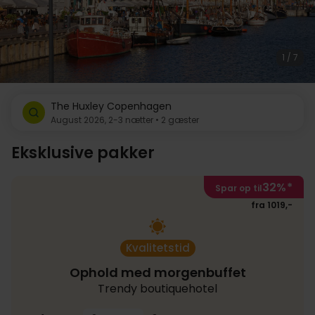
1 / 7
The Huxley Copenhagen
August 2026, 2-3 nætter • 2 gæster
Eksklusive pakker
32%
*
Spar op til
fra 1019,-
Kvalitetstid
Ophold med morgenbuffet
Trendy boutiquehotel