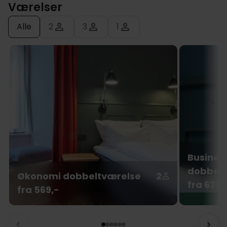
Værelser
Alle
2
3
1
Busines
dobbelt
Økonomi dobbeltværelse
2
fra 639,
fra 569,-