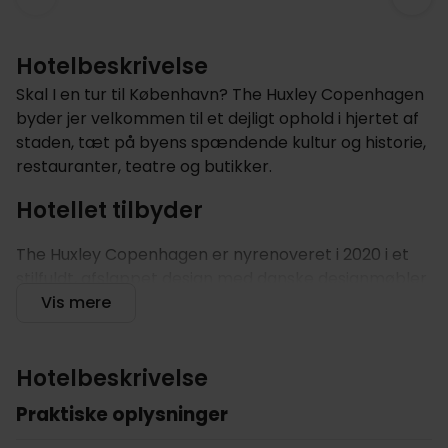
Hotelbeskrivelse
Skal I en tur til København? The Huxley Copenhagen
byder jer velkommen til et dejligt ophold i hjertet af
staden, tæt på byens spændende kultur og historie,
restauranter, teatre og butikker.
Hotellet tilbyder
The Huxley Copenhagen er nyrenoveret i 2020 i et
stilfuldt, afslappet design med danske designmøbler
lavet specielt til hotellet. Når I ankommer, kan I nyde
Vis mere
en gratis drink, eller en kop varm kaffe eller the, som
en del af pakken. Start dagen godt med hotellets
varierede og lækre morgenmad, inden Københavns
Hotelbeskrivelse
overflødighedshorn venter: Efter fem minutter på
Praktiske oplysninger
gåben, er I på strøget. To gader væk finder I Nyhavn
med spændende cafeer og restauranter. Hotellet