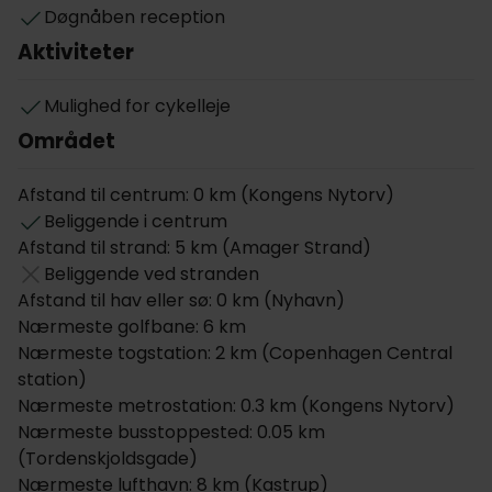
Døgnåben reception
befinder sig i et levende kvarter med anerkendte
Aktiviteter
restauranter, uformel streetfood, hyggelige cafeer,
gallerier, og sprælske spillesteder.
Mulighed for cykelleje
Der er nem parkering tæt på hotellet mod et
Området
dagligt gebyr, og I tilbydes også cykler til leje. The
Huxley Copenhagen er opkaldt efter hotellets
Afstand til centrum: 0 km (Kongens Nytorv)
venlige hund, og jeres hund er naturligvis også
Beliggende i centrum
velkommen.
Afstand til strand: 5 km (Amager Strand)
Værelserne
Beliggende ved stranden
Afstand til hav eller sø: 0 km (Nyhavn)
Hotellets 81 indbydende værelser findes i forskellige
Nærmeste golfbane: 6 km
størrelser, og passer godt til både par, familier og
Nærmeste togstation: 2 km (Copenhagen Central
grupper. Værelserne er indrettet med danske
station)
designmøbler, og udmærker sig ved de yderst
Nærmeste metrostation: 0.3 km (Kongens Nytorv)
komfortable senge. Alle værelser har eget
Nærmeste busstoppested: 0.05 km
brusebad, fjernsyn, telefon, minibox og hårtørrer.
(Tordenskjoldsgade)
Hotellet tilbyder også allergivenlige værelser.
Nærmeste lufthavn: 8 km (Kastrup)