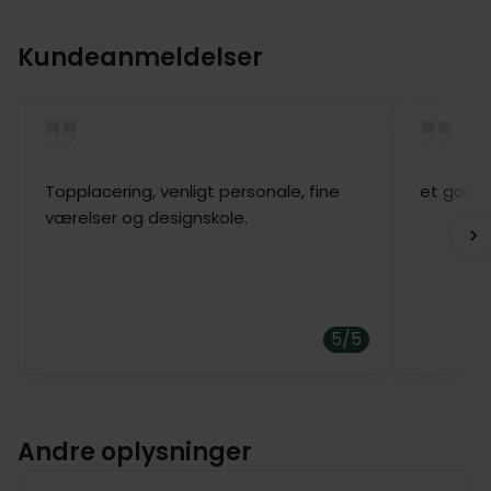
Kundeanmeldelser
Topplacering, venligt personale, fine
et godt 
værelser og designskole.
5/5
Andre oplysninger