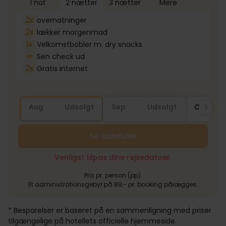
1 nat
2 nætter
3 nætter
Mere
2x
overnatninger
2x
lækker morgenmad
1x
Velkomstbobler m. dry snacks
∞
Sen check ud
2x
Gratis internet
Aug
Udsolgt
Sep
Udsolgt
Okt
Se kalender
Venligst tilpas dine rejsedatoer.
Pris pr. person (pp).
Et administrationsgebyr på 89,- pr. booking pålægges.
* Besparelser er baseret på en sammenligning med priser
tilgængelige på hotellets officielle hjemmeside.