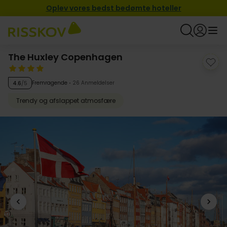
Oplev vores bedst bedømte hoteller
The Huxley Copenhagen
Fremragende
26 Anmeldelser
4.6
/5
Trendy og afslappet atmosfære