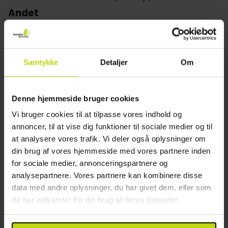
Andet
Parkering mod gebyr
Gratis internet
Wifi
Samtykke
Detaljer
Om
Elevator
Etager: 5
Byggeår: 1955
Denne hjemmeside bruger cookies
Renoveret: 2020
Vi bruger cookies til at tilpasse vores indhold og
Opladning af elbil
annoncer, til at vise dig funktioner til sociale medier og til
Parkering i garage
at analysere vores trafik. Vi deler også oplysninger om
Restaurant
din brug af vores hjemmeside med vores partnere inden
for sociale medier, annonceringspartnere og
analysepartnere. Vores partnere kan kombinere disse
Kun morgenmadsrestaurant
data med andre oplysninger, du har givet dem, eller som
Bar
de har indsamlet fra din brug af deres tjenester.
Mulighed for laktosefri mad
Mulighed for glutenfri mad
Mulighed for vegetar mad