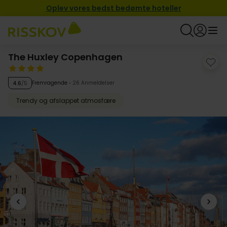
Oplev vores bedst bedømte hoteller
The Huxley Copenhagen
Fremragende
26 Anmeldelser
4.6
/5
Trendy og afslappet atmosfære