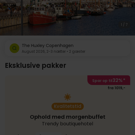
1 / 7
The Huxley Copenhagen
August 2026, 2-3 nætter • 2 gæster
Eksklusive pakker
32%
*
Spar op til
fra 1019,-
Kvalitetstid
Ophold med morgenbuffet
Trendy boutiquehotel