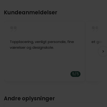
Kundeanmeldelser
Topplacering, venligt personale, fine
et godt 
værelser og designskole.
5/5
Andre oplysninger