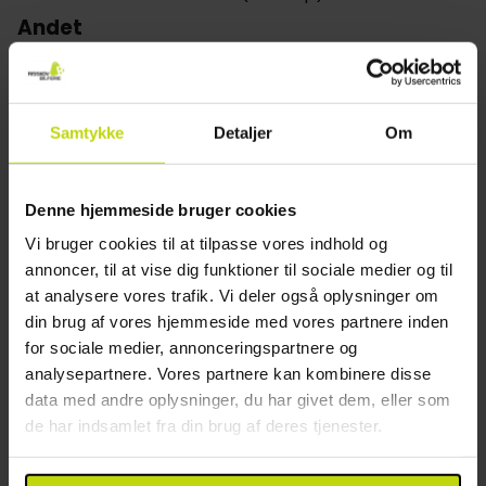
Andet
Parkering mod gebyr
Gratis internet
Wifi
Samtykke
Detaljer
Om
Elevator
Etager: 5
Byggeår: 1955
Denne hjemmeside bruger cookies
Renoveret: 2020
Vi bruger cookies til at tilpasse vores indhold og
Opladning af elbil
annoncer, til at vise dig funktioner til sociale medier og til
Parkering i garage
at analysere vores trafik. Vi deler også oplysninger om
Restaurant
din brug af vores hjemmeside med vores partnere inden
for sociale medier, annonceringspartnere og
analysepartnere. Vores partnere kan kombinere disse
Kun morgenmadsrestaurant
data med andre oplysninger, du har givet dem, eller som
Bar
de har indsamlet fra din brug af deres tjenester.
Mulighed for laktosefri mad
Mulighed for glutenfri mad
Mulighed for vegetar mad