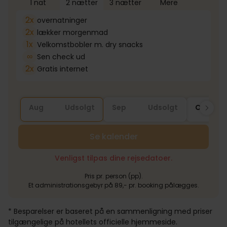
1 nat
2 nætter
3 nætter
Mere
2x
overnatninger
2x
lækker morgenmad
1x
Velkomstbobler m. dry snacks
∞
Sen check ud
2x
Gratis internet
Aug
Udsolgt
Sep
Udsolgt
Okt
Se kalender
Venligst tilpas dine rejsedatoer.
Pris pr. person (pp).
Et administrationsgebyr på 89,- pr. booking pålægges.
* Besparelser er baseret på en sammenligning med priser
tilgængelige på hotellets officielle hjemmeside.