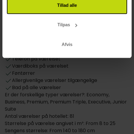
Åbningstider i baren: 24/7
Tillad alle
Værelse
Tilpas
Hund: 250 DKK pr. dag
Daglig rengøring
Værelser i stueetage
Afvis
TV på værelset
Telefon på værelset
Værdiboks på værelset
Føntørrer
Allergivenlige værelser tilgængelige
Bad på alle værelser
Er der forskellige typer værelser?: Economy,
Business, Premium, Premium Triple, Executive, Junior
Suite
Antal værelser på hotellet: 81
Størrelse på værelse angivet i m²: From 8 to 25
Sengens størrelse: From 140 to 180 cm