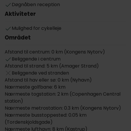
Døgnåben reception
befinder sig i et levende kvarter med anerkendte
Aktiviteter
restauranter, uformel streetfood, hyggelige cafeer,
gallerier, og sprælske spillesteder.
Mulighed for cykelleje
Der er nem parkering tæt på hotellet mod et
Området
dagligt gebyr, og I tilbydes også cykler til leje. The
Huxley Copenhagen er opkaldt efter hotellets
Afstand til centrum: 0 km (Kongens Nytorv)
venlige hund, og jeres hund er naturligvis også
Beliggende i centrum
velkommen.
Afstand til strand: 5 km (Amager Strand)
Værelserne
Beliggende ved stranden
Afstand til hav eller sø: 0 km (Nyhavn)
Hotellets 81 indbydende værelser findes i forskellige
Nærmeste golfbane: 6 km
størrelser, og passer godt til både par, familier og
Nærmeste togstation: 2 km (Copenhagen Central
grupper. Værelserne er indrettet med danske
station)
designmøbler, og udmærker sig ved de yderst
Nærmeste metrostation: 0.3 km (Kongens Nytorv)
komfortable senge. Alle værelser har eget
Nærmeste busstoppested: 0.05 km
brusebad, fjernsyn, telefon, minibox og hårtørrer.
(Tordenskjoldsgade)
Hotellet tilbyder også allergivenlige værelser.
Nærmeste lufthavn: 8 km (Kastrup)