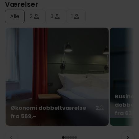
Værelser
Alle
2
3
1
Busines
dobbelt
Økonomi dobbeltværelse
2
fra 639,
fra 569,-