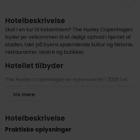
Hotelbeskrivelse
Skal I en tur til København? The Huxley Copenhagen
byder jer velkommen til et dejligt ophold i hjertet af
staden, tæt på byens spændende kultur og historie,
restauranter, teatre og butikker.
Hotellet tilbyder
The Huxley Copenhagen er nyrenoveret i 2020 i et
stilfuldt, afslappet design med danske designmøbler
lavet specielt til hotellet. Når I ankommer, kan I nyde
Vis mere
en gratis drink, eller en kop varm kaffe eller the, som
en del af pakken. Start dagen godt med hotellets
varierede og lækre morgenmad, inden Københavns
Hotelbeskrivelse
overflødighedshorn venter: Efter fem minutter på
Praktiske oplysninger
gåben, er I på strøget. To gader væk finder I Nyhavn
med spændende cafeer og restauranter. Hotellet