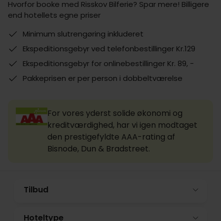
Hvorfor booke med Risskov Bilferie? Spar mere! Billigere
end hotellets egne priser
Minimum slutrengøring inkluderet
Ekspeditionsgebyr ved telefonbestillinger Kr.129
Ekspeditionsgebyr for onlinebestillinger Kr. 89, -
Pakkeprisen er per person i dobbeltværelse
For vores yderst solide økonomi og
kreditværdighed, har vi igen modtaget
den prestigefyldte AAA-rating af
Bisnode, Dun & Bradstreet.
Tilbud
Hoteltype