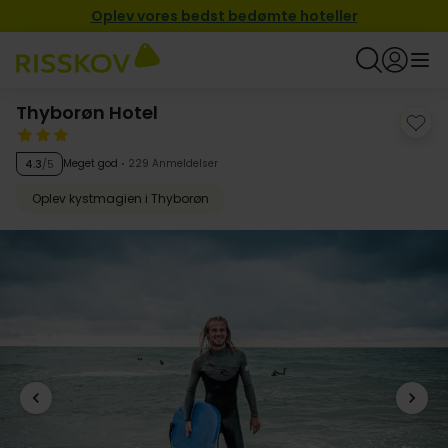
Oplev vores bedst bedømte hoteller
Thyborøn Hotel
Meget god
229 Anmeldelser
4.3
/5
Oplev kystmagien i Thyborøn