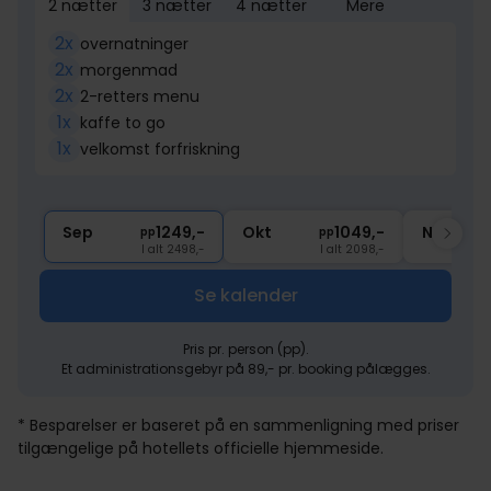
2 nætter
3 nætter
4 nætter
Mere
2x
overnatninger
2x
morgenmad
2x
2-retters menu
1x
kaffe to go
1x
velkomst forfriskning
Sep
1249,-
Okt
1049,-
Nov
pp
pp
I alt 2498,-
I alt 2098,-
Se kalender
Pris pr. person (pp).
Et administrationsgebyr på 89,- pr. booking pålægges.
* Besparelser er baseret på en sammenligning med priser
tilgængelige på hotellets officielle hjemmeside.