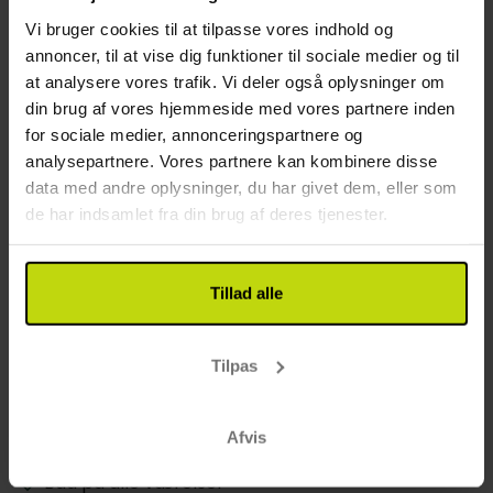
veludstyrede til solorejsende, mens
Restaurant
Vi bruger cookies til at tilpasse vores indhold og
dobbeltværelserne tilbyder ekstra plads, ideelt til
annoncer, til at vise dig funktioner til sociale medier og til
par eller venner. De har alle eget badeværelse, så
Restaurant
at analysere vores trafik. Vi deler også oplysninger om
opholdet bliver behageligt.
Restauranten er lukket søndag fra: 10:00 - 00:00
din brug af vores hjemmeside med vores partnere inden
Bar
for sociale medier, annonceringspartnere og
Mulighed for laktosefri mad
analysepartnere. Vores partnere kan kombinere disse
Mulighed for glutenfri mad
data med andre oplysninger, du har givet dem, eller som
Mulighed for vegetar mad
de har indsamlet fra din brug af deres tjenester.
Middagen serveres på et angivet tidspunkt for
Risskovs gæster: 17:30 - 20:00
Åbningstider i baren: 17:30 - 21:00
Tillad alle
Værelse
Tilpas
Kun slutrengøring inkluderet
Mulighed for rygerværelser
TV på værelset
Afvis
Føntørrer
Bad på alle værelser