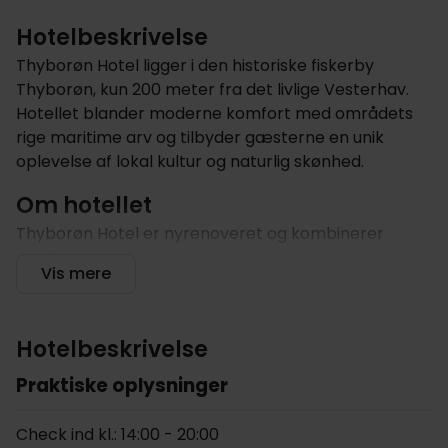
Hotelbeskrivelse
Thyborøn Hotel ligger i den historiske fiskerby
Thyborøn, kun 200 meter fra det livlige Vesterhav.
Hotellet blander moderne komfort med områdets
rige maritime arv og tilbyder gæsterne en unik
oplevelse af lokal kultur og naturlig skønhed.
Om hotellet
Thyborøn Hotel er nyrenoveret og kombinerer
traditionel arkitektur med moderne
Vis mere
designelementer. Hotellets stil er en hyldest til byens
fiskeriarv, samtidig med at det tilbyder moderne
komfort, hvilket gør det til et attraktivt rejsemål for
Hotelbeskrivelse
dem, der søger en blanding af autenticitet og
modernitet på deres rejser.
Praktiske oplysninger
Hotellet har 15 velindrettede dobbeltværelser, alle
Check ind kl.: 14:00 - 20:00
med eget badeværelse, hvilket giver gæsterne en