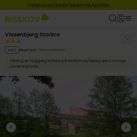
Oplev vores bedst bedømte hoteller
Vissenbjerg Storkro
Meget god
541 Anmeldelser
4.0
/5
Tilbring en hyggelig kroferie på Midtfyn og besøg øens mange
seværdigheder.