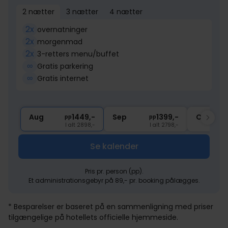
2 nætter
3 nætter
4 nætter
2x
overnatninger
2x
morgenmad
2x
3-retters menu/buffet
∞
Gratis parkering
∞
Gratis internet
Aug
1449,-
Sep
1399,-
Okt
pp
pp
I alt 2898,-
I alt 2798,-
Se kalender
Pris pr. person (pp).
Et administrationsgebyr på 89,- pr. booking pålægges.
* Besparelser er baseret på en sammenligning med priser
tilgængelige på hotellets officielle hjemmeside.