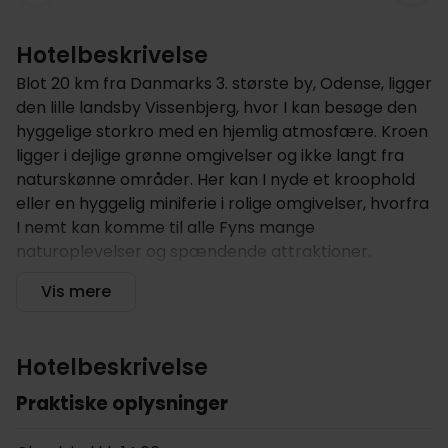
Hotelbeskrivelse
Blot 20 km fra Danmarks 3. største by, Odense, ligger
den lille landsby Vissenbjerg, hvor I kan besøge den
hyggelige storkro med en hjemlig atmosfære. Kroen
ligger i dejlige grønne omgivelser og ikke langt fra
naturskønne områder. Her kan I nyde et kroophold
eller en hyggelig miniferie i rolige omgivelser, hvorfra
I nemt kan komme til alle Fyns mange
naturoplevelser og spændende attraktioner.
Hotellet tilbyder
Vis mere
Hotel Vissenbjerg Storkro er et af den lille landsbys
vartegn og kroen har budt gæster velkommen i
Hotelbeskrivelse
mange år. Kroen har en filosofi, der hedder; glade
medarbejdere skaber gode miljøer og en god
Praktiske oplysninger
service i dagligdagen. På hotellets restaurant
serveres der årstidens specialiteter tillavet med