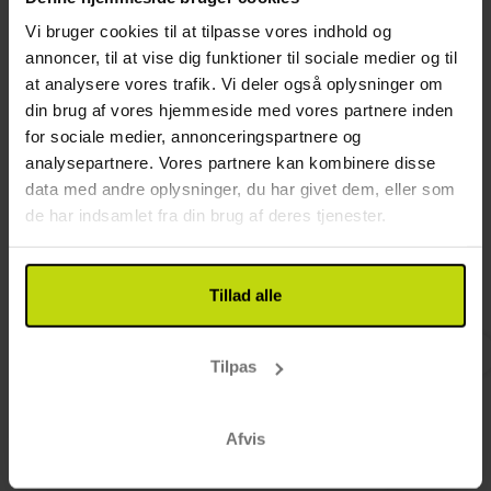
er der udsigt ud over de omgivende naturområder.
Der er gratis internet på værelserne. Hvis I
Vi bruger cookies til at tilpasse vores indhold og
Hund: 120 DKK pr. dag
medbringer hund, vil I automatisk få tildelt et
annoncer, til at vise dig funktioner til sociale medier og til
Mulighed for rygerværelser
rygerværelse.
at analysere vores trafik. Vi deler også oplysninger om
Kun slutrengøring inkluderet
din brug af vores hjemmeside med vores partnere inden
for sociale medier, annonceringspartnere og
analysepartnere. Vores partnere kan kombinere disse
Kundeanmeldelser
data med andre oplysninger, du har givet dem, eller som
de har indsamlet fra din brug af deres tjenester.
Tillad alle
Vi havde et dejligt ophold. Godt og
Super op
smilende personale. Vi kommer igen
Tilpas
Afvis
5/5
Lone Petersen